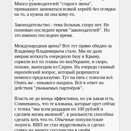
Много руководителей "старого звена",
привыкших заниматься всякой хернёй без оглядки
на то, а нужна ли она кому-то.
Законодательство - тема больная, спору нет. Не
понимаю последнее время "законодателей". Но
это именно последнее время.
Международная арена? Вот тут прямо обидно за
Владимир Владимирыча стало. Мы не дали
амерам воткнуть очередную базу в Крыму,
сорвали все их планы по внаУкраине, и скоро,
похоже, выпиздим из Сирии. На очереди газовый
европейский вопрос, который разрешится
немного предсказуемо. Тут на пять с плюсом всё.
Опять же - никакого нахрапа. Всё в ответ на
действия "уважаемых партнёров".
Власть не до конца эффективна, но уж какая есть.
Сомневаюсь, что те клованы, которые орут сейчас
с телека "мы всем раздадим по 100 рублей и
сделаем жизнь малиной", в реальности способны
сделать хоть что-то. Обычные популистские
лозунги. ВВП не стал мудрствовать и сделал
ставку на защиту государства в своём