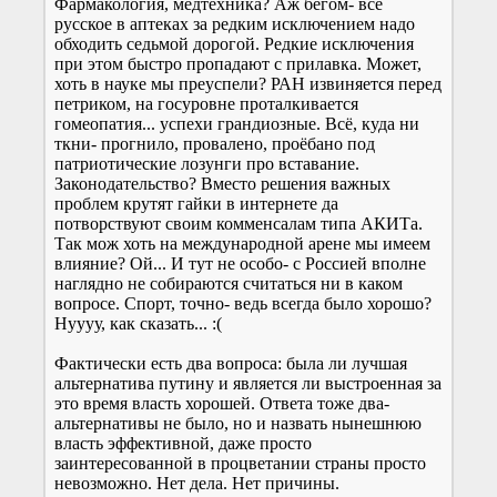
Фармакология, медтехника? Аж бегом- всё
русское в аптеках за редким исключением надо
обходить седьмой дорогой. Редкие исключения
при этом быстро пропадают с прилавка. Может,
хоть в науке мы преуспели? РАН извиняется перед
петриком, на госуровне проталкивается
гомеопатия... успехи грандиозные. Всё, куда ни
ткни- прогнило, провалено, проёбано под
патриотические лозунги про вставание.
Законодательство? Вместо решения важных
проблем крутят гайки в интернете да
потворствуют своим комменсалам типа АКИТа.
Так мож хоть на международной арене мы имеем
влияние? Ой... И тут не особо- с Россией вполне
наглядно не собираются считаться ни в каком
вопросе. Спорт, точно- ведь всегда было хорошо?
Нуууу, как сказать... :(
Фактически есть два вопроса: была ли лучшая
альтернатива путину и является ли выстроенная за
это время власть хорошей. Ответа тоже два-
альтернативы не было, но и назвать нынешнюю
власть эффективной, даже просто
заинтересованной в процветании страны просто
невозможно. Нет дела. Нет причины.