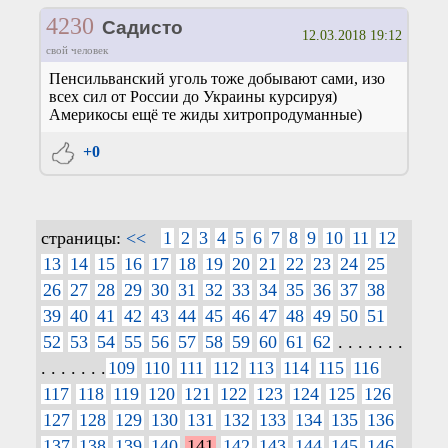
4230
Садисто
12.03.2018 19:12
свой человек
Пенсильванский уголь тоже добывают сами, изо
всех сил от России до Украины курсируя)
Америкосы ещё те жиды хитропродуманные)
+0
страницы:
<<
1
2
3
4
5
6
7
8
9
10
11
12
13
14
15
16
17
18
19
20
21
22
23
24
25
26
27
28
29
30
31
32
33
34
35
36
37
38
39
40
41
42
43
44
45
46
47
48
49
50
51
52
53
54
55
56
57
58
59
60
61
62
. . . . . . .
. . . . . . .
109
110
111
112
113
114
115
116
117
118
119
120
121
122
123
124
125
126
127
128
129
130
131
132
133
134
135
136
137
138
139
140
141
142
143
144
145
146