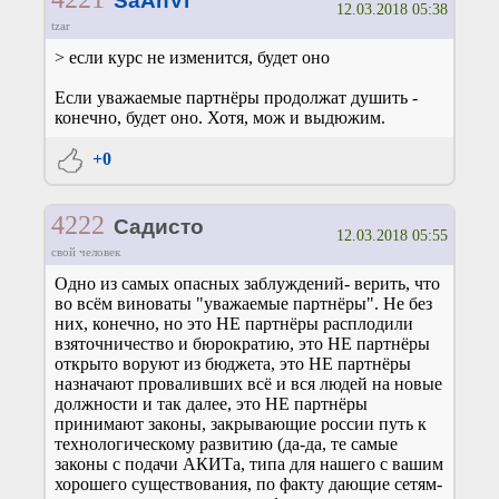
SaAnVi
12.03.2018 05:38
tzar
> если курс не изменится, будет оно
Если уважаемые партнёры продолжат душить -
конечно, будет оно. Хотя, мож и выдюжим.
+0
4222
Садисто
12.03.2018 05:55
свой человек
Одно из самых опасных заблуждений- верить, что
во всём виноваты "уважаемые партнёры". Не без
них, конечно, но это НЕ партнёры расплодили
взяточничество и бюрократию, это НЕ партнёры
открыто воруют из бюджета, это НЕ партнёры
назначают проваливших всё и вся людей на новые
должности и так далее, это НЕ партнёры
принимают законы, закрывающие россии путь к
технологическому развитию (да-да, те самые
законы с подачи АКИТа, типа для нашего с вашим
хорошего существования, по факту дающие сетям-