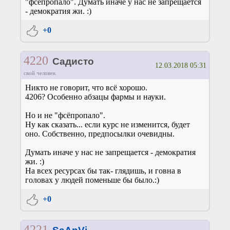
"фсёпропало". Думать иначе у нас не запрещается
- демократия жи. :)
+0
4220
Садисто
12.03.2018 05:31
свой человек
Никто не говорит, что всё хорошо.
4206? Особенно абзацы фармы и науки.
Но и не "фсёпропало".
Ну как сказать... если курс не изменится, будет
оно. Собственно, предпосылки очевидны.
Думать иначе у нас не запрещается - демократия
жи. :)
На всех ресурсах бы так- глядишь, и говна в
головах у людей поменьше бы было.:)
+0
4221