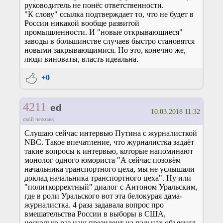
руководитель не понёс ответственности.
"К слову" ссылка подтверждает то, что не будет в
России никакой вообще развитой
промышленности. И "новые открывающиеся"
заводы в большинстве случаев быстро становятся
новыми закрывающимися. Но это, конечно же,
люди виноваты, власть идеальна.
+0
4211
ed
10.03.2018 11:32
свой человек
Слушаю сейчас интервью Путина с журналисткой
NBC. Такое впечатление, что журналистка задаёт
такие вопросы к интервью, которые напоминают
монолог одного юмориста "А сейчас позовём
начальника транспортного цеха, мы не услышали
доклад начальника транспортного цеха". Ну или
"политкорректный" диалог с Антоном Уральским,
где в роли Уральского вот эта белокурая дама-
журналистка. 4 раза задавала вопрос про
вмешательства России в выборы в США,
несколько раз наш президент на пальцах объяснял