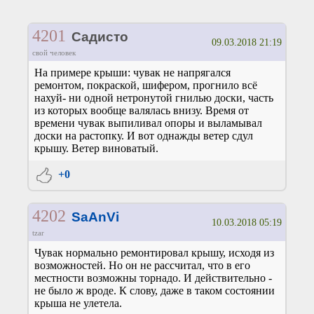
4201
Садисто
09.03.2018 21:19
свой человек
На примере крыши: чувак не напрягался
ремонтом, покраской, шифером, прогнило всё
нахуй- ни одной нетронутой гнилью доски, часть
из которых вообще валялась внизу. Время от
времени чувак выпиливал опоры и выламывал
доски на растопку. И вот однажды ветер сдул
крышу. Ветер виноватый.
+0
4202
SaAnVi
10.03.2018 05:19
tzar
Чувак нормально ремонтировал крышу, исходя из
возможностей. Но он не рассчитал, что в его
местности возможны торнадо. И действительно -
не было ж вроде. К слову, даже в таком состоянии
крыша не улетела.