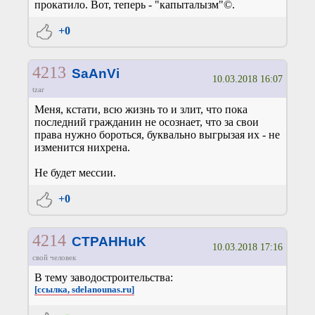
прокатило. Вот, теперь - "капыталызм"©.
+0
4213
SaAnVi
10.03.2018 16:07
tzar
Меня, кстати, всю жизнь то и злит, что пока
последний гражданин не осознает, что за свои
права нужно бороться, буквально выгрызая их - не
изменится нихрена.
Не будет мессии.
+0
4214
CTPAHHuK
10.03.2018 17:16
свой человек
В тему заводостроительства:
[ссылка, sdelanounas.ru]