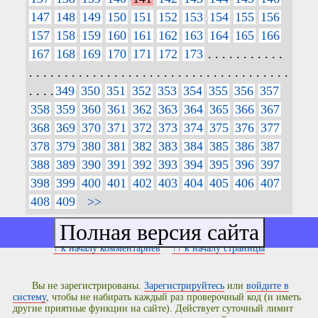
147
148
149
150
151
152
153
154
155
156
157
158
159
160
161
162
163
164
165
166
167
168
169
170
171
172
173
. . . . . . . . . . .
. . . . . . . . . . . . . . . . . . . . . . . . . . . . . . . . . . . . .
. . . .
349
350
351
352
353
354
355
356
357
358
359
360
361
362
363
364
365
366
367
368
369
370
371
372
373
374
375
376
377
378
379
380
381
382
383
384
385
386
387
388
389
390
391
392
393
394
395
396
397
398
399
400
401
402
403
404
405
406
407
408
409
>>
↑ к началу комментариев
↑↑ к началу страницы
Вы не зарегистрированы.
Зарегистрируйтесь
или
войдите в
систему
, чтобы не набирать каждый раз проверочный код (и иметь
другие приятные функции на сайте). Действует суточный лимит