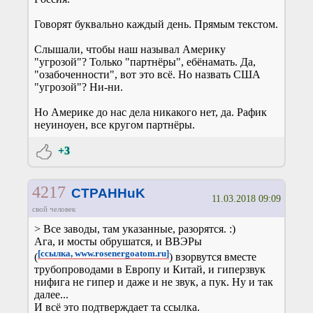
Говорят буквально каждый день. Прямым текстом.
Слышали, чтобы наш называл Америку
"угрозой"? Только "партнёры", ебёнамать. Да,
"озабоченности", вот это всё. Но назвать США
"угрозой"? Ни-ни.
Но Америке до нас дела никакого нет, да. Рафик
неуиноуен, все кругом партнёры.
+3
4217
CTPAHHuK
11.03.2018 09:09
свой человек
> Все заводы, там указанные, разорятся. :)
Ага, и мосты обрушатся, и ВВЭРы
[ссылка, www.rosenergoatom.ru]
(
) взорвутся вместе
трубопроводами в Европу и Китай, и гиперзвук
нифига не гипер и даже и не звук, а пук. Ну и так
далее...
И всё это подтверждает та ссылка.