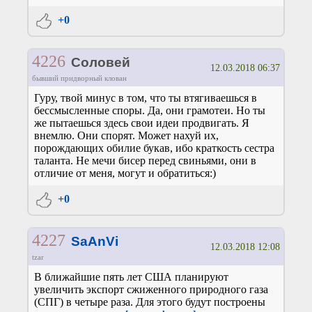
+0
4226
Соловей
12.03.2018 06:37
бывший придворный клован
Гуру, твой минус в том, что ты втягиваешься в
бессмысленные споры. Да, они грамотеи. Но ты
же пытаешься здесь свои идеи продвигать. Я
внемлю. Они спорят. Может нахуй их,
порождающих обилие букав, ибо краткость сестра
таланта. Не мечи бисер перед свиньями, они в
отличие от меня, могут и обратиться:)
+0
4227
SaAnVi
12.03.2018 12:08
tzar
В ближайшие пять лет США планируют
увеличить экспорт сжиженного природного газа
(СПГ) в четыре раза. Для этого будут построены