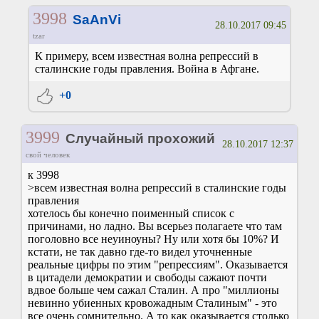
3998
SaAnVi
28.10.2017 09:45
tzar
К примеру, всем известная волна репрессий в
сталинские годы правления. Война в Афгане.
+0
3999
Случайный прохожий
28.10.2017 12:37
свой человек
к 3998
>всем известная волна репрессий в сталинские годы
правления
хотелось бы конечно поименный список с
причинами, но ладно. Вы всерьез полагаете что там
поголовно все неуиноуны? Ну или хотя бы 10%? И
кстати, не так давно где-то видел уточненные
реальные цифры по этим "репрессиям". Оказывается
в цитадели демократии и свободы сажают почти
вдвое больше чем сажал Сталин. А про "миллионы
невинно убиенных кровожадным Сталиным" - это
все очень сомнительно. А то как оказывается столько