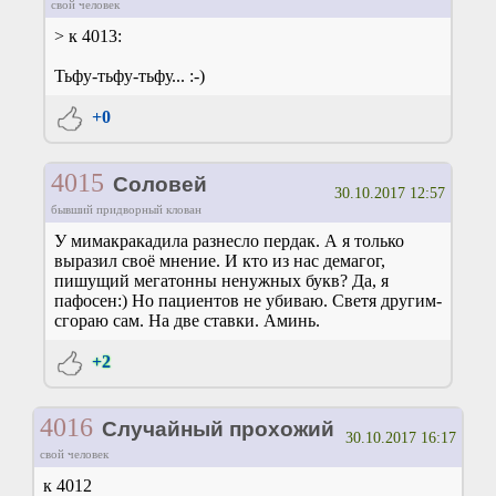
свой человек
> к 4013:
Тьфу-тьфу-тьфу... :-)
+0
4015
Соловей
30.10.2017 12:57
бывший придворный клован
У мимакракадила разнесло пердак. А я только
выразил своё мнение. И кто из нас демагог,
пишущий мегатонны ненужных букв? Да, я
пафосен:) Но пациентов не убиваю. Светя другим-
сгораю сам. На две ставки. Аминь.
+2
4016
Случайный прохожий
30.10.2017 16:17
свой человек
к 4012