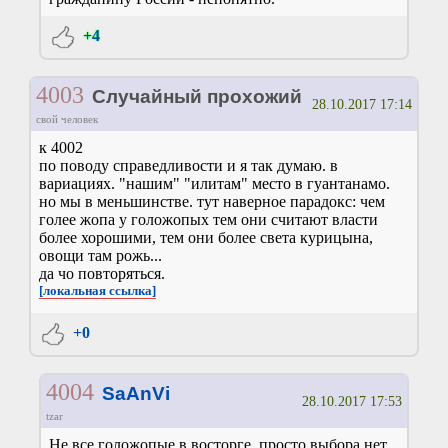
+4
4003
Случайный прохожий
28.10.2017 17:14
свой человек
к 4002
по поводу справедливости и я так думаю. в
вариациях. "нашим" "илитам" место в гуантанамо.
но мы в меньшинстве. тут наверное парадокс: чем
голее жопа у голожопых тем они считают власти
более хорошими, тем они более света курицына,
овощи там рожь...
да чо повторяться.
[локальная ссылка]
+0
4004
SaAnVi
28.10.2017 17:53
tzar
Не все голожопые в восторге, просто выбора нет.