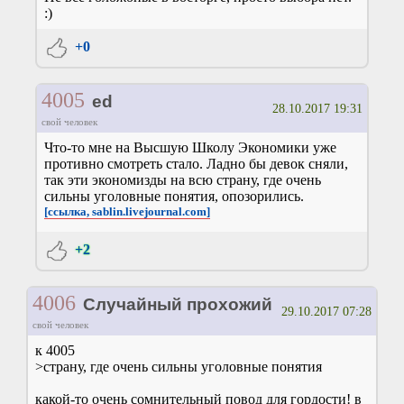
:)
+0
4005
ed
28.10.2017 19:31
свой человек
Что-то мне на Высшую Школу Экономики уже
противно смотреть стало. Ладно бы девок сняли,
так эти экономизды на всю страну, где очень
сильны уголовные понятия, опозорились.
[ссылка, sablin.livejournal.com]
+2
4006
Случайный прохожий
29.10.2017 07:28
свой человек
к 4005
>страну, где очень сильны уголовные понятия
какой-то очень сомнительный повод для гордости! в