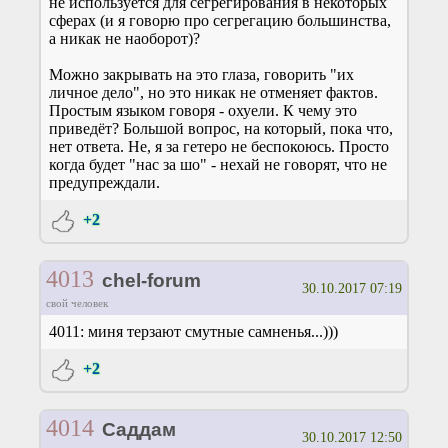
не используется для сегрегирования в некоторых
сферах (и я говорю про сегрегацию большинства,
а никак не наоборот)?
Можно закрывать на это глаза, говорить "их
личное дело", но это никак не отменяет фактов.
Простым языком говоря - охуели. К чему это
приведёт? Большой вопрос, на который, пока что,
нет ответа. Не, я за гетеро не беспокоюсь. Просто
когда будет "нас за шо" - нехай не говорят, что не
предупреждали.
+2
4013
chel-forum
30.10.2017 07:19
свой человек
4011: миня терзают смутные самненья...)))
+2
4014
Саддам
30.10.2017 12:50