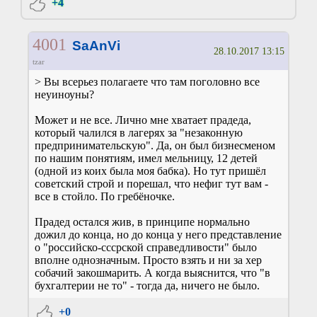
+4
4001
SaAnVi
28.10.2017 13:15
tzar
> Вы всерьез полагаете что там поголовно все
неуиноуны?
Может и не все. Лично мне хватает прадеда,
который чалился в лагерях за "незаконную
предпринимательскую". Да, он был бизнесменом
по нашим понятиям, имел мельницу, 12 детей
(одной из коих была моя бабка). Но тут пришёл
советский строй и порешал, что нефиг тут вам -
все в стойло. По гребёночке.
Прадед остался жив, в принципе нормально
дожил до конца, но до конца у него представление
о "российско-сссрской справедливости" было
вполне однозначным. Просто взять и ни за хер
собачий закошмарить. А когда выяснится, что "в
бухгалтерии не то" - тогда да, ничего не было.
+0