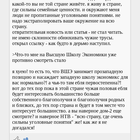
какой-то вы не той стране живёте. я живу в стране,
где сильны семейные ценности. и окружают меня
люди не пропитанные уголовными понятиями. не
надо экстраполировать ваше окружение на всю
страну.
отвратительная новость или статья - не стал читать.
не имею склонности обнюхивать чужие трусы.
открыл ссылку - как будто в дерьмо наступил.
>Что-то мне на Высшую Школу Экономики уже
противно смотреть стало
я хуею! то есть то, что ВШЭ занимает прозападную
позицию и насаждает западную школу экономикс для
вас нормально?! а чья-то там ебля первостепенна?!
вот до тех пор пока в этой стране чужая половая ебля
будет интересовать большинство больше
собственного благополучия и благополучия родных
и близких, до тех пор страна и будет в том месте что
интересует большинство. а вы наверное дом-2 еще
смотрите? и наверное НТВ - "всю страну, где очень
сильны уголовные понятия" же! как же я не
догадался!
+0