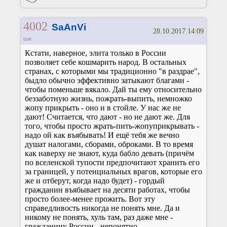
4002
SaAnVi
28.10.2017 14:09
tzar
Кстати, наверное, элита только в России
позволяет себе кошмарить народ. В остальных
странах, с которыми мы традиционно "в раздрае",
быдло обычно эффективно затыкают благами -
чтобы поменьше вякало. Дай ты ему относительно
беззаботную жизнь, пожрать-выпить, немножко
жопу прикрыть - оно и в стойле. У нас же не
дают! Считается, что дают - но не дают же. Для
того, чтобы просто жрать-пить-жопуприкрывать -
надо ой как въябывать! И ещё тебя же вечно
душат налогами, сборами, оброками. В то время
как наверху не знают, куда бабло девать (причём
по вселенской тупости предпочитают хранить его
за границей, у потенциальных врагов, которые его
же и отберут, когда надо будет) - гордый
гражданин въябывает на десяти работах, чтобы
просто более-менее прожить. Вот эту
справедливость никогда не понять мне. Да и
никому не понять, хуль там, раз даже мне -
гражданину России - непонятно.