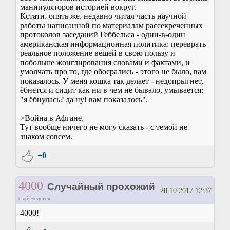
манипуляторов историей вокруг.
Кстати, опять же, недавно читал часть научной
работы написанной по материалам рассекреченных
протоколов заседаний Геббельса - один-в-один
американская информационная политика: переврать
реальное положение вещей в свою пользу и
побольше жонглирования словами и фактами, и
умолчать про то, где обосрались - этого не было, вам
показалось. У меня кошка так делает - недопрыгнет,
ёбнется и сидит как ни в чем не бывало, умывается:
"я ёбнулась? да ну! вам показалось".
>Война в Афгане.
Тут вообще ничего не могу сказать - с темой не
знаком совсем.
+0
4000
Случайный прохожий
28.10.2017 12:37
свой человек
4000!