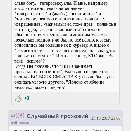
слава богу, - гетеросексуалы. И мне, например,
абсолютно наплевать на западную
"толерантность" и (якобы) "непонятость" и
"тонкую душевную организацию" подобных
извращенцев. Уважаемый ed тоже прав - появись в
сети видео, где эти "экономисты" снимают
обычных проституток - да, имидж им это тоже
несколько подпортило бы, но всё равно, к этому
относились бы больше как к курьёзу. А видео с
"гомосятиной" - вот это действительно "как будто
в дерьмо наступил". И что... вернее, КТО же всё-
таки "дерьмо"?
Когда Вы сказали, что "ВШЭ занимает
прозападную позицию", Вы были совершенно
точны - ВО ВСЕХ СМЫСЛАХ ;-) Было бы глупо
ожидать чего-то другого. "Яблоко от яблони
недалеко падает", верно?
+3
4009
Случайный прохожий
29.10.2017 21:08
свой человек
ооой неет, ооой бляааа... нет бы сказать: "да тема