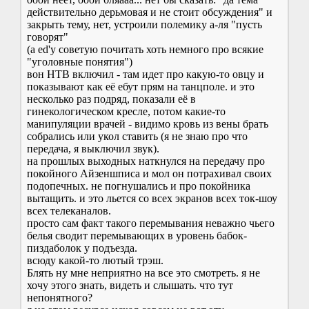
действительно дерьмовая и не стоит обсуждения" и
закрыть тему, нет, устроили полемику а-ля "пусть
говорят"
(а ed'у советую почитать хоть немного про всякие
"уголовные понятия")
вон НТВ включил - там идет про какую-то овцу и
показывают как её ебут прям на танцполе. и это
несколько раз подряд, показали её в
гинекологическом кресле, потом какие-то
манипуляции врачей - видимо кровь из вены брать
собрались или укол ставить (я не знаю про что
передача, я выключил звук).
на прошлых выходных наткнулся на передачу про
покойного Айзеншписа и мол он потрахивал своих
подопечных. не погнушались и про покойника
вытащить. и это льется со всех экранов всех ток-шоу
всех телеканалов.
просто сам факт такого перемывания неважно чьего
белья сводит перемывающих в уровень бабок-
пиздаболок у подъезда.
всюду какой-то лютый трэш.
Блять ну мне неприятно на все это смотреть. я не
хочу этого знать, видеть и слышать. что тут
непонятного?