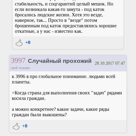
стабильность, и соцгарантий целый мешок. Но
если возникала какая-то замута - под каток
бросались людские жизни. Хотя это везде,
наверное, так... Просто в "везде" потом
брошенным под каток предоставлялись хорошие
откатные, а у нас - известно как.
+0
3997
Случайный прохожий
28.10.2017 07:47
свой человек
к 3996 я про глобальное понимание. людьми всей
планеты.
>Когда страна для выполнения своих "задач" рядами
косила граждан.
а можно конкретнее? какие задачи, какие ряды
граждан были выкошены?
+0