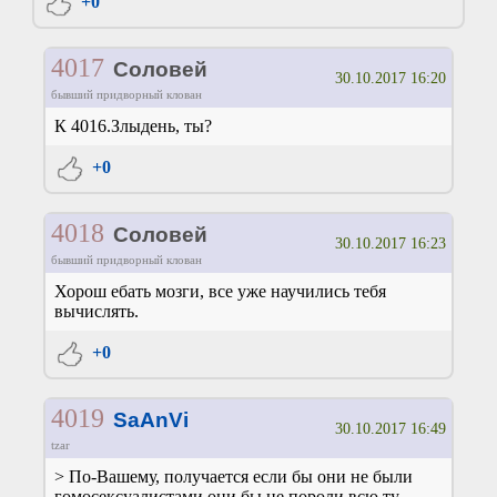
+0
4017
Соловей
30.10.2017 16:20
бывший придворный клован
К 4016.Злыдень, ты?
+0
4018
Соловей
30.10.2017 16:23
бывший придворный клован
Хорош ебать мозги, все уже научились тебя
вычислять.
+0
4019
SaAnVi
30.10.2017 16:49
tzar
> По-Вашему, получается если бы они не были
гомосексуалистами они бы не пороли всю ту