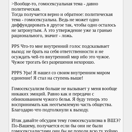
>Вообще-то, гомосексуальная тема - давно
политическая.
Тогда получается верно и обратное: политическая
тема - гомосексуальна. Ведь не может одно
диффундировать в другое так, чтобы одно осталось
не затронутым. А это утверждение уже за гранью
рационального, значит - ложь.
PPS Что-то мне внутренний голос подсказывает
выход: не брать на себя ответственности и не
осуждать чей-то внутренний мир ибо это чужое.
Чужое трогать без разрешения нехорошо.
PPPS Ура! Я нашел со своим внутренним миром
единение! Я стал на ступень выше!
Гомосексуализм больше не вызывает у меня вообще
никаких эмоций. Равно как и передачи с
обнюхиванием чужого белья. Я буду теперь это
воспринимать как неотъемлемую часть общества.
Благодарю что подтолкнули к выходу.
Итак давайте обсудим тему гомосексуализма в ВШЭ?
По-Вашему, получается если бы они не были
гомосексуалистами они бы не пороли всю ту хуйню