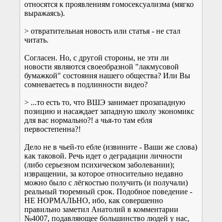
относятся к проявлениям гомосексуализма (мягко
выражаясь).
> отвратительная новость или статья - не стал
читать.
Согласен. Но, с другой стороны, не эти ли
новости являются своеобразной "лакмусовой
бумажкой" состояния нашего общества? Или Вы
сомневаетесь в подлинности видео?
> ...то есть то, что ВШЭ занимает прозападную
позицию и насаждает западную школу экономикс
для вас нормально?! а чья-то там ебля
первостепенна?!
Дело не в чьей-то ебле (извините - Ваши же слова)
как таковой. Речь идет о деградации личности
(либо серьезном психическом заболевании);
извращении, за которое относительно недавно
можно было с лёгкостью получить (и получали)
реальный тюремный срок. Подобное поведение -
НЕ НОРМАЛЬНО, ибо, как совершенно
правильно заметил Анатолий в комментарии
№4007, подавляющее большинство людей у нас,