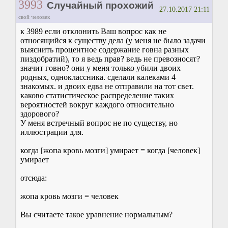
3993
Случайный прохожий
27.10.2017 21:11
свой человек
к 3989 если отклонить Ваш вопрос как не
относящийся к существу дела (у меня не было задачи
выяснить процентное содержание говна разных
пиздобратий), то я ведь прав? ведь не превозносят?
значит говно? они у меня только убили двоих
родных, одноклассника. сделали калеками 4
знакомых. и двоих едва не отправили на тот свет.
каково статистическое распределение таких
вероятностей вокруг каждого относительно
здорового?
У меня встречный вопрос не по существу, но
иллюстрации для.
когда [жопа кровь мозги] умирает = когда [человек]
умирает
отсюда:
жопа кровь мозги = человек
Вы считаете такое уравнение нормальным?