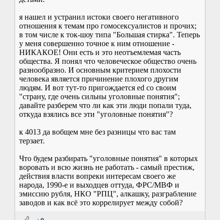
я нашел и устранил истоки своего негативного
отношения к темам про гомосексуалистов и прочих;
в том числе к ток-шоу типа "Большая стирка". Теперь
у меня совершенно точное к ним отношение -
НИКАКОЕ! Они есть и это неотъемлемая часть
общества. Я понял что человеческое общество очень
разнообразно. И основным критерием плохости
человека является причинение плохого другим
людям. И вот тут-то пригождается ed со своим
"страну, где очень сильны уголовные понятия";
давайте разберем что ли как эти люди попали туда,
откуда взялись все эти "уголовные понятия"?
к 4013 да вобщем мне без разницы что вас там
терзает.
Что будем разбирать "уголовные понятия" в которых
воровать и всю жизнь не работать - самый престиж,
действия власти вопреки интересам своего же
народа, 1990-е и выходцев оттуда, ФРС/МВФ и
эмиссию рубля, НКО "РПЦ", алкашку, разграбление
заводов и как всё это коррелирует между собой?