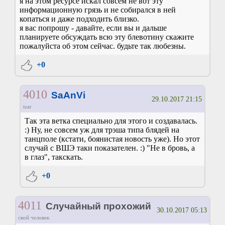
я на этом ресурсе искал совсем не вот эту
информационную грязь и не собирался в ней
копаться и даже подходить близко.
я вас попрошу - давайте, если вы и дальше
планируете обсуждать всю эту блевотину скажите
пожалуйста об этом сейчас. будьте так любезны.
+0
4010
SaAnVi
29.10.2017 21:15
tzar
Так эта ветка специально для этого и создавалась.
:) Ну, не совсем уж для трэша типа блядей на
танцполе (кстати, боянистая новость уже). Но этот
случай с ВШЭ таки показателен. :) "Не в бровь, а
в глаз", такскать.
+0
4011
Случайный прохожий
30.10.2017 05:13
свой человек