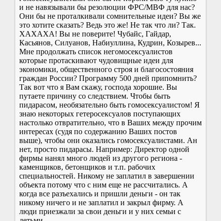
и не навязывали бы резолюции ФРС/МВФ для нас?
Они бы не проталкивали сомнительные идеи? Вы же
это хотите сказать? Ведь это же! Не так что ли? Так.
ХАХАХА! Вы не поверите! Чубайс, Гайдар,
Касьянов, Силуанов, Набиуллина, Кудрин, Козырев...
Мне продолжать список негомосексуалистов
которые протаскивают чудовищные идеи для
экономики, общественного строя и благосостояния
граждан России? Программу 500 дней припомнить?
Так вот что я Вам скажу, господа хорошие. Вы
путаете причину со следствием. Чтобы быть
пидарасом, необязательно быть гомосексуалистом! Я
знаю некоторых гетеросексуалов поступающих
настолько отвратительно, что в Ваших между прочим
интересах (судя по содержанию Ваших постов
выше), чтобы они оказались гомосексуалистами. Ан
нет, просто пидарасы. Например: Директор одной
фирмы нанял много людей из другого региона -
каменщиков, бетонщиков и т.п. рабочих
специальностей. Никому не заплатил в завершении
объекта потому что с ним еще не рассчитались. А
когда все разъехались и пришли деньги - он так
никому ничего и не заплатил и закрыл фирму. А
люди приезжали за свои деньги и у них семьи с
детьми.