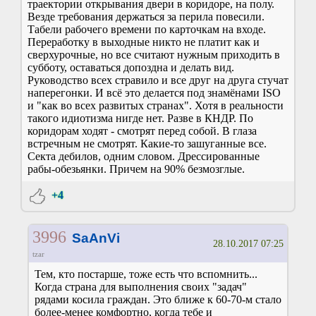
траектории открывания двери в коридоре, на полу.
Везде требования держаться за перила повесили.
Табели рабочего времени по карточкам на входе.
Переработку в выходные никто не платит как и
сверхурочные, но все считают нужным приходить в
субботу, оставаться допоздна и делать вид.
Руководство всех стравило и все друг на друга стучат
наперегонки. И всё это делается под знамёнами ISO
и "как во всех развитых странах". Хотя в реальности
такого идиотизма нигде нет. Разве в КНДР. По
коридорам ходят - смотрят перед собой. В глаза
встречным не смотрят. Какие-то зашуганные все.
Секта дебилов, одним словом. Дрессированные
рабы-обезьянки. Причем на 90% безмозглые.
+4
3996
SaAnVi
28.10.2017 07:25
tzar
Тем, кто постарше, тоже есть что вспомнить...
Когда страна для выполнения своих "задач"
рядами косила граждан. Это ближе к 60-70-м стало
более-менее комфортно, когда тебе и