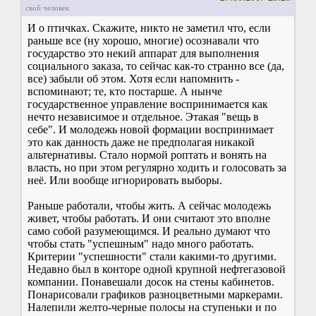
свой человек
И о птичках. Скажите, никто не заметил что, если
раньше все (ну хорошо, многие) осознавали что
государство это некий аппарат для выполнения
социального заказа, то сейчас как-то странно все (да,
все) забыли об этом. Хотя если напомнить -
вспоминают; те, кто постарше. А нынче
государственное управление воспринимается как
нечто независимое и отдельное. Этакая "вещь в
себе". И молодежь новой формации воспринимает
это как данность даже не предполагая никакой
альтернативы. Стало нормой роптать и вонять на
власть, но при этом регулярно ходить и голосовать за
неё. Или вообще игнорировать выборы.
Раньше работали, чтобы жить. А сейчас молодежь
живет, чтобы работать. И они считают это вполне
само собой разумеющимся. И реально думают что
чтобы стать "успешным" надо много работать.
Критерии "успешности" стали какими-то другими.
Недавно был в конторе одной крупной нефтегазовой
компании. Понавешали досок на стены кабинетов.
Понарисовали графиков разноцветными маркерами.
Налепили желто-черные полосы на ступеньки и по