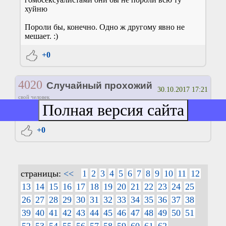
хуйню
Пороли бы, конечно. Одно ж другому явно не
мешает. :)
+0
4020
Случайный прохожий
30.10.2017 17:21
свой человек
к 4019 так вот и я про то же
+0
страницы:
<<
1
2
3
4
5
6
7
8
9
10
11
12
13
14
15
16
17
18
19
20
21
22
23
24
25
26
27
28
29
30
31
32
33
34
35
36
37
38
39
40
41
42
43
44
45
46
47
48
49
50
51
52
53
54
55
56
57
58
59
60
61
62
. . . . . . .