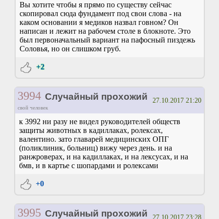
Вы хотите чтобы я прямо по существу сейчас
скопировал сюда фундамент под свои слова - на
каком основании я медиков назвал говном? Он
написан и лежит на рабочем столе в блокноте. Это
был первоначальный вариант на пафосный пиздежь
Соловья, но он слишком груб.
+2
3994
Случайный прохожий
27.10.2017 21:20
свой человек
к 3992 ни разу не видел руководителей обществ
защиты животных в кадиллаках, ролексах,
валентино. зато главарей медицинских ОПГ
(поликлиник, больниц) вижу через день. и на
ранжроверах, и на кадиллаках, и на лексусах, и на
бмв, и в картье с шопардами и ролексами
+0
3995
Случайный прохожий
27.10.2017 23:28