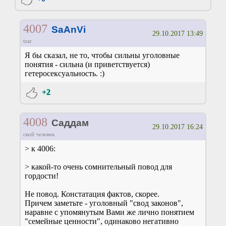
4007
SaAnVi
29.10.2017 13:49
tzar
Я бы сказал, не то, чтобы сильны уголовные
понятия - сильна (и приветствуется)
гетеросексуальность. :)
+2
4008
Саддам
29.10.2017 16:24
свой человек
> к 4006:
> какой-то очень сомнительный повод для
гордости!
Не повод. Констатация фактов, скорее.
Причем заметьте - уголовный "свод законов",
наравне с упомянутым Вами же лично понятием
"семейные ценности", одинаково негативно