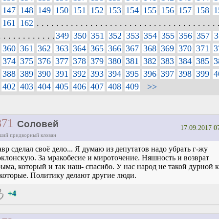
147
148
149
150
151
152
153
154
155
156
157
158
1
161
162
. . . . . . . . . . . . . . . . . . . . . . . . . . . . . . . . . . . . . 
. . . . . . . . . . . .
349
350
351
352
353
354
355
356
357
3
360
361
362
363
364
365
366
367
368
369
370
371
3
374
375
376
377
378
379
380
381
382
383
384
385
3
388
389
390
391
392
393
394
395
396
397
398
399
4
402
403
404
405
406
407
408
409
>>
871
Соловей
17.09.2017 0
ший придворный клован
вр сделал своё дело... Я думаю из депутатов надо убрать г-жу
клонскую. За мракобесие и мироточение. Няшность и возврат
ыма, который и так наш- спасибо. У нас народ не такой дурной 
которые. Политику делают другие люди.
+4