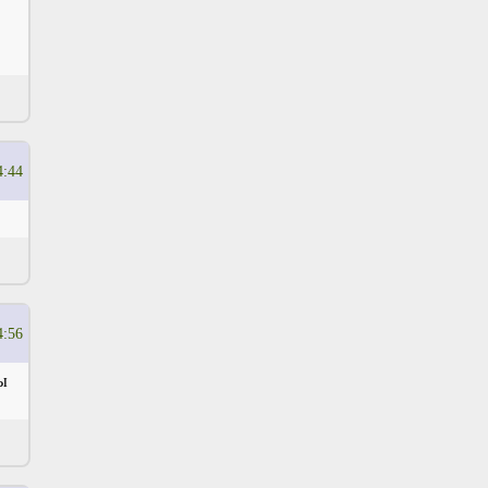
4:44
4:56
ы