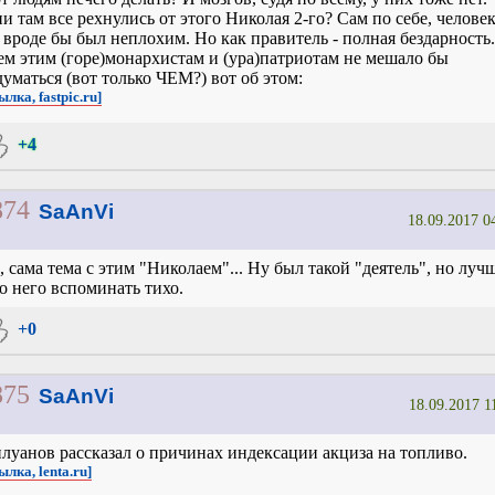
и там все рехнулись от этого Николая 2-го? Сам по себе, челове
 вроде бы был неплохим. Но как правитель - полная бездарность
ем этим (горе)монархистам и (ура)патриотам не мешало бы
думаться (вот только ЧЕМ?) вот об этом:
ылка, fastpic.ru]
+4
874
SaAnVi
18.09.2017 0
, сама тема с этим "Николаем"... Ну был такой "деятель", но луч
о него вспоминать тихо.
+0
875
SaAnVi
18.09.2017 1
луанов рассказал о причинах индексации акциза на топливо.
ылка, lenta.ru]