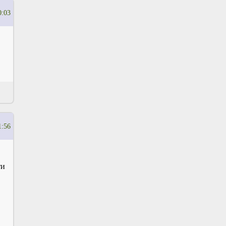
0:03
1:56
ти