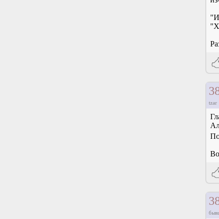
"И
"Х
Ра
3
tzar
Гл
Ал
По
Во
3
быв