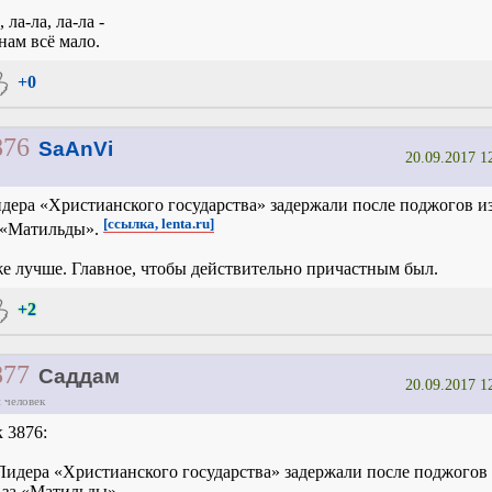
, ла-ла, ла-ла -
нам всё мало.
+0
876
SaAnVi
20.09.2017 1
дера «Христианского государства» задержали после поджогов из
[ссылка, lenta.ru]
 «Матильды».
е лучше. Главное, чтобы действительно причастным был.
+2
877
Саддам
20.09.2017 1
 человек
к 3876:
Лидера «Христианского государства» задержали после поджогов
-за «Матильды»...