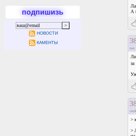
Ла
подпишизь
А 
НОВОСТИ
3
КАМЕНТЫ
tzar
Ли
за
Уж
3
свой
> 
> 
из