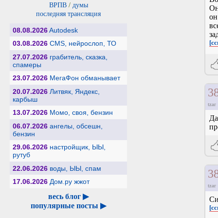
ВРПВ
/
думы
Он
последняя трансляция
он
вс
08.08.2026
Autodesk
за
[сс
03.08.2026
CMS, нейрослоп, ТО
27.07.2026
грабитель, сказка,
спамеры
23.07.2026
МегаФон обманывает
3
20.07.2026
Литвяк, Яндекс,
карбыш
tzar
13.07.2026
Момо, своя, бензин
Да
06.07.2026
ангелы, обсешн,
пр
бензин
29.06.2026
настройщик, ЫЫ,
рутуб
22.06.2026
воды, ЫЫ, спам
3
17.06.2026
Дом.ру жжот
tzar
весь блог ▶
Си
популярные посты ▶
[сс