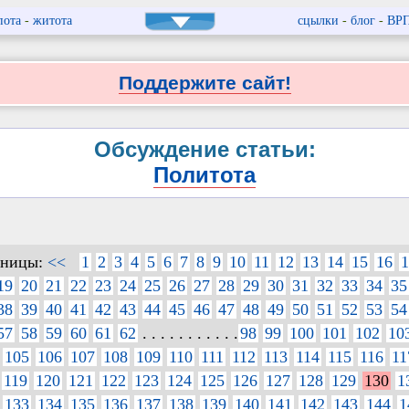
пота
-
житота
сцылки
-
блог
-
ВР
Поддержите сайт!
Обсуждение статьи:
Политота
аницы:
<<
1
2
3
4
5
6
7
8
9
10
11
12
13
14
15
16
1
19
20
21
22
23
24
25
26
27
28
29
30
31
32
33
34
35
38
39
40
41
42
43
44
45
46
47
48
49
50
51
52
53
54
57
58
59
60
61
62
. . . . . . . . . . .
98
99
100
101
102
10
105
106
107
108
109
110
111
112
113
114
115
116
11
119
120
121
122
123
124
125
126
127
128
129
130
1
133
134
135
136
137
138
139
140
141
142
143
144
1