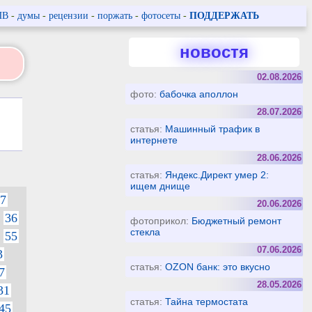
ПВ
-
думы
-
рецензии
-
поржать
-
фотосеты
-
ПОДДЕРЖАТЬ
новостя
02.08.2026
фото:
бабочка аполлон
28.07.2026
статья:
Машинный трафик в
интернете
28.06.2026
статья:
Яндекс.Директ умер 2:
ищем днище
7
20.06.2026
36
фотоприкол:
Бюджетный ремонт
стекла
55
07.06.2026
3
статья:
OZON банк: это вкусно
7
28.05.2026
31
статья:
Тайна термостата
45