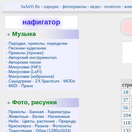
SaAnVi.Ru
-
пародии
-
фотоприколы
-
видео
-
политота
-
ком
нафигатор
Музыка
-
Пародии, приколы, переделки
-
Песенки-чудесенки
-
Приколы (прочее)
-
Авторский инструментал
-
Авторские песни
-
Минусовки (HiFi)
-
Минусовки (LoFi)
-
Минусовки (избранное)
-
Саундтреки
-
ZX Spectrum
-
MODs
стр
-
MIDI
-
Пранк
18
37
Фото, рисунки
56
-
Приколы
-
Банная
-
Карикатуры
104
-
Животные
-
Белки
-
Насекомые
-
Небо
-
Цветы, растения
-
Природа
118
-
Красноярск
-
Разное
-
Фотосеты
132
-
Трансляции
-
Обои (1280x1024)