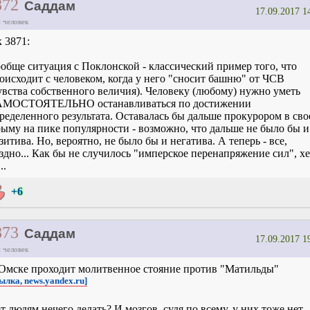
872
Саддам
17.09.2017 1
 человек
к 3871:
обще ситуация с Поклонской - классический пример того, что
оисходит с человеком, когда у него "сносит башню" от ЧСВ
увства собственного величия). Человеку (любому) нужно уметь
МОСТОЯТЕЛЬНО останавливаться по достижении
ределенного результата. Оставалась бы дальше прокурором в св
ыму на пике популярности - возможно, что дальше не было бы и
зитива. Но, вероятно, не было бы и негатива. А теперь - все,
здно... Как бы не случилось "имперское перенапряжение сил", хе
..
+6
873
Саддам
17.09.2017 1
 человек
Омске проходит молитвенное стояние против "Матильды"
ылка, news.yandex.ru]
т людям нечего делать? И мозгов, судя по всему, у них тоже нет.