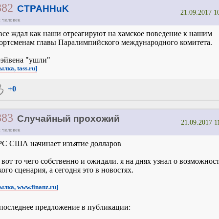
882
CTPAHHuK
21.09.2017 1
 человек
все ждал как наши отреагируют на хамское поведение к нашим
ортсменам главы Паралимпийского международного комитета.
эйвена "ушли"
ылка, tass.ru]
+0
883
Случайный прохожий
21.09.2017 1
 человек
С США начинает изъятие долларов
 вот то чего собственно и ожидали. я на днях узнал о возможнос
кого сценария, а сегодня это в новостях.
ылка, www.finanz.ru]
последнее предложение в публикации: