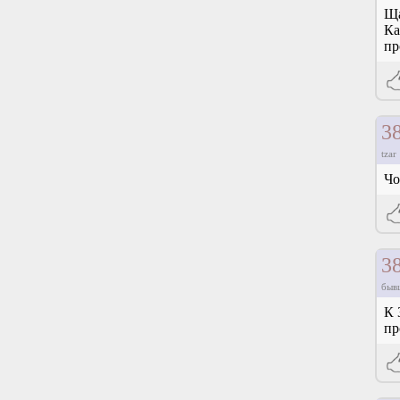
Ща
Ка
пр
3
tzar
Чо
3
быв
К 
пр