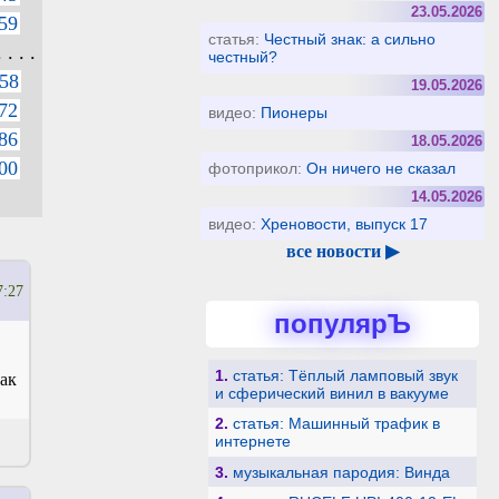
23.05.2026
59
статья:
Честный знак: а сильно
. . . .
честный?
58
19.05.2026
72
видео:
Пионеры
86
18.05.2026
00
фотоприкол:
Он ничего не сказал
14.05.2026
видео:
Хреновости, выпуск 17
все новости ▶
7:27
популярЪ
1.
статья: Тёплый ламповый звук
как
и сферический винил в вакууме
2.
статья: Машинный трафик в
интернете
3.
музыкальная пародия: Винда