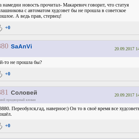
 намедни новость прочитал- Макаревич говорит, что статуя
лашникова с автоматом худсовет бы не прошла в советское
ошлое. А ведь прав, стервец!
+0
880
SaAnVi
20.09.2017 1
й-то не прошла бы?
+0
881
Соловей
20.09.2017 1
ший придворный клован
3880. Переобулся,гад, наверное:) Он то в своё время все худсовет
ошёл.
+0