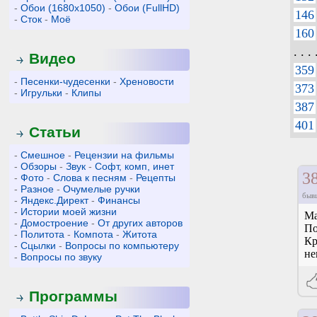
-
Обои (1680x1050)
-
Обои (FullHD)
146
-
Сток
-
Моё
160
. . . 
Видео
359
-
Песенки-чудесенки
-
Хреновости
373
-
Игрульки
-
Клипы
387
401
Статьи
-
Смешное
-
Рецензии на фильмы
-
Обзоры
-
Звук
-
Софт, комп, инет
3
-
Фото
-
Слова к песням
-
Рецепты
-
Разное
-
Очумелые ручки
быв
-
Яндекс.Директ
-
Финансы
-
Истории моей жизни
Ма
-
Домостроение
-
От других авторов
По
-
Политота
-
Компота
-
Житота
Кр
-
Сцылки
-
Вопросы по компьютеру
не
-
Вопросы по звуку
Программы