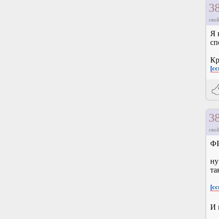
3
свой
Я 
сп
Кр
[сс
3
свой
ФР
ну
та
[сс
И 