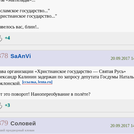
сламское государство..."
ристианское государство..."
звелось вас, блин!..
+4
878
SaAnVi
20.09.2017 1
ава организации «Христианское государство — Святая Русь»
ександр Калинин задержан по запросу депутата Госдумы Натал
[ссылка, lenta.ru]
клонской.
т это поворот! Нанопереобувание в полёте?
+3
879
Соловей
20.09.2017 1
ший придворный клован