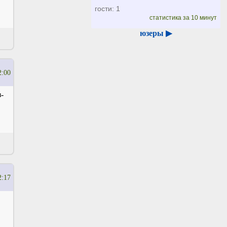
гости: 1
статистика за 10 минут
юзеры ▶
2:00
-
2:17