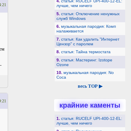
4.
статья: RUCELF UPI-400-12-EL:
4:21
лучше, чем ничего
5.
статья: Отключение ненужных
служб Windows
6.
музыкальная пародия: Комп
налаживается
7.
статья: Как удалить "Интернет
Цензор" с паролем
оем
8.
статья: Тайна термостата
9.
статья: Мастеринг: Izotope
Ozone
-
10.
музыкальная пародия: No
Coca
весь TOP ▶
9:21
крайние каменты
1.
статья: RUCELF UPI-400-12-EL:
лучше, чем ничего