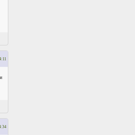
4:11
ьи
4:34