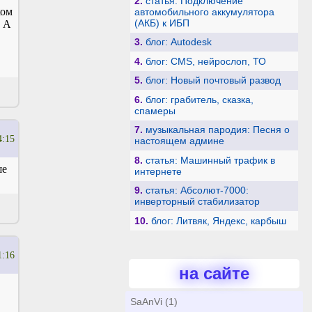
2.
статья: Подключение
ком
автомобильного аккумулятора
(АКБ) к ИБП
. А
3.
блог: Autodesk
4.
блог: CMS, нейрослоп, ТО
5.
блог: Новый почтовый развод
6.
блог: грабитель, сказка,
спамеры
7.
музыкальная пародия: Песня о
4:15
настоящем админе
8.
статья: Машинный трафик в
ше
интернете
9.
статья: Абсолют-7000:
инверторный стабилизатор
10.
блог: Литвяк, Яндекс, карбыш
1:16
на сайте
SaAnVi (1)