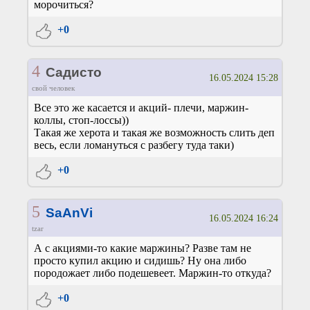
морочиться?
+0
4
Садисто
16.05.2024 15:28
свой человек
Все это же касается и акций- плечи, маржин-
коллы, стоп-лоссы))
Такая же херота и такая же возможность слить деп
весь, если ломануться с разбегу туда таки)
+0
5
SaAnVi
16.05.2024 16:24
tzar
А с акциями-то какие маржины? Разве там не
просто купил акцию и сидишь? Ну она либо
породожает либо подешевеет. Маржин-то откуда?
+0