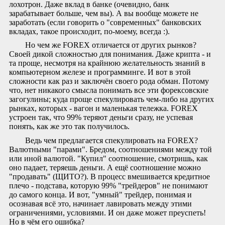
лохотрон. Даже вклад в банке (очевидно, банк
зарабатывает больше, чем вы). А вы вообще можете не
заработать (если говорить о "современных" банковских
вкладах, такое происходит, по-моему, всегда :).
Но чем же FOREX отличается от других рынков?
Своей дикой сложностью для понимания. Даже крипта - и
та проще, несмотря на крайнюю желательность знаний в
компьютерном железе и программинге. И вот в этой
сложности как раз и заключён своего рода обман. Потому
что, нет никакого смысла понимать все эти форексовские
загогулины; куда проще спекулировать чем-либо на других
рынках, которых - вагон и маленькая тележка. FOREX
устроен так, что 99% теряют деньги сразу, не успевая
понять, как же это так получилось.
Ведь чем предлагается спекулировать на FOREX?
Валютными "парами". Бредом, соотношениями между той
или иной валютой. "Купил" соотношение, смотришь, как
оно падает, теряешь деньги. А ещё соотношение можно
"продавать" (ЩИТО?). В процесс вмешивается кредитное
плечо - подстава, которую 99% "трейдеров" не понимают
до самого конца. И вот, "умный" трейдер, понимая и
осознавая всё это, начинает лавировать между этими
ограничениями, условиями. И он даже может преуспеть!
Но в чём его ошибка?