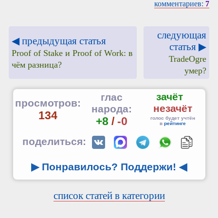
комментариев:
7
следующая
◀ предыдущая статья
статья ▶
Proof of Stake и Proof of Work: в
TradeOgre
чём разница?
умер?
зачёт
глас
просмотров:
незачёт
народа:
134
+8
/
-0
голос будет учтён
в
рейтинге
поделиться:
▶ Понравилось? Поддержи!
◀
список статей в категории