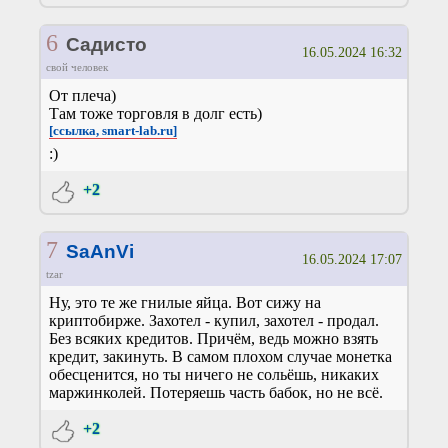
6
Садисто
16.05.2024 16:32
свой человек
От плеча)
Там тоже торговля в долг есть)
[ссылка, smart-lab.ru]
:)
+2
7
SaAnVi
16.05.2024 17:07
tzar
Ну, это те же гнилые яйца. Вот сижу на
криптобирже. Захотел - купил, захотел - продал.
Без всяких кредитов. Причём, ведь можно взять
кредит, закинуть. В самом плохом случае монетка
обесценится, но ты ничего не сольёшь, никаких
маржинколей. Потеряешь часть бабок, но не всё.
+2