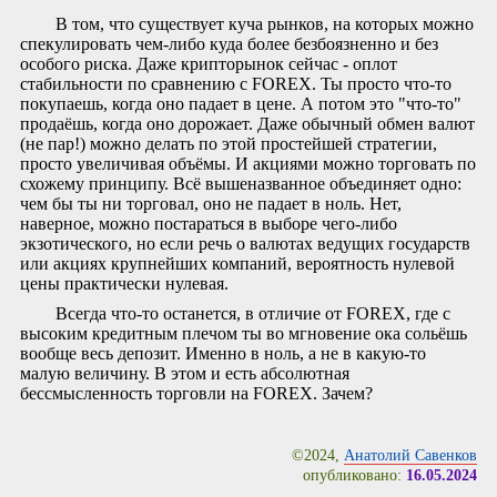
В том, что существует куча рынков, на которых можно
спекулировать чем-либо куда более безбоязненно и без
особого риска. Даже крипторынок сейчас - оплот
стабильности по сравнению с FOREX. Ты просто что-то
покупаешь, когда оно падает в цене. А потом это "что-то"
продаёшь, когда оно дорожает. Даже обычный обмен валют
(не пар!) можно делать по этой простейшей стратегии,
просто увеличивая объёмы. И акциями можно торговать по
схожему принципу. Всё вышеназванное объединяет одно:
чем бы ты ни торговал, оно не падает в ноль. Нет,
наверное, можно постараться в выборе чего-либо
экзотического, но если речь о валютах ведущих государств
или акциях крупнейших компаний, вероятность нулевой
цены практически нулевая.
Всегда что-то останется, в отличие от FOREX, где с
высоким кредитным плечом ты во мгновение ока сольёшь
вообще весь депозит. Именно в ноль, а не в какую-то
малую величину. В этом и есть абсолютная
бессмысленность торговли на FOREX. Зачем?
©2024,
Анатолий Савенков
опубликовано:
16.05.2024