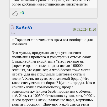
более удобные инвестиционные инструменты.
+3
3
SaAnVi
16.05.2024 11:20
tzar
> Торговля с плечом- это прям вот вообще не для
новичков
Это мулька, придуманная для усложнения
понимания процесса и убыстрения отъёма бабла.
С красивой легендой типа "а вот раньше на
форексе правильные пацаны имели 100000
зелёных, это один лот, а чтоб босота тоже могла
играть, для неё придумали центовые счета и
плечи". Хотя, по сути, это галимый бред. :) Что
такое спекулятивная биржа? Купил - продал. Как в
крипте - купил говномонетку, продал
говномонетку. Биржа берёт процентик с обмена;
всё. Хоть ты 100500 биткоинов купил, хоть 0.0001.
А что форекс? Плечи, валютные пары, маржины-
эквити-просадки... Данунах, какой смысл этим