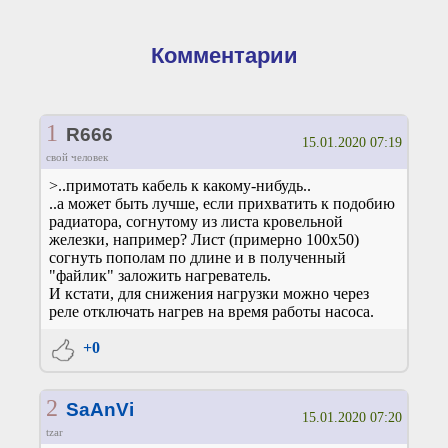
Комментарии
1
R666
15.01.2020 07:19
свой человек
>..примотать кабель к какому-нибудь..
..а может быть лучше, если прихватить к подобию
радиатора, согнутому из листа кровельной
железки, например? Лист (примерно 100х50)
согнуть пополам по длине и в полученный
"файлик" заложить нагреватель.
И кстати, для снижения нагрузки можно через
реле отключать нагрев на время работы насоса.
+0
2
SaAnVi
15.01.2020 07:20
tzar