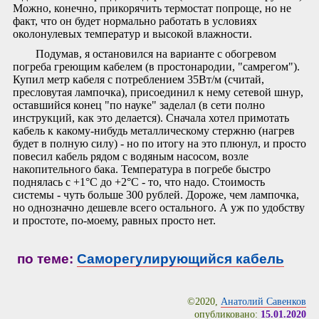
Можно, конечно, прикорячить термостат попроще, но не
факт, что он будет нормально работать в условиях
околонулевых температур и высокой влажности.
Подумав, я остановился на варианте с обогревом
погреба греющим кабелем (в простонародии, "самрегом").
Купил метр кабеля с потреблением 35Вт/м (считай,
пресловутая лампочка), присоединил к нему сетевой шнур,
оставшийся конец "по науке" заделал (в сети полно
инструкций, как это делается). Сначала хотел примотать
кабель к какому-нибудь металлическому стержню (нагрев
будет в полную силу) - но по итогу на это плюнул, и просто
повесил кабель рядом с водяным насосом, возле
накопительного бака. Температура в погребе быстро
поднялась с +1°C до +2°C - то, что надо. Стоимость
системы - чуть больше 300 рублей. Дороже, чем лампочка,
но однозначно дешевле всего остального. А уж по удобству
и простоте, по-моему, равных просто нет.
по теме:
Саморегулирующийся кабель
©2020,
Анатолий Савенков
опубликовано:
15.01.2020