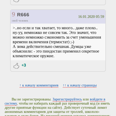
9
R666
16.01.2020 05:59
свой человек
>..но если и так хватает, то много.. даже плохо..
ну-уу, немножко не совсем так. Это значит, что
можно немножко сэкономить за счет уменьшения
времени включения (термостат) ;-)
А зима действительно смешная. Думцы уже
объяснили: - это пиндостан применил секретное
климатическое оружие.
+3
↑ к началу комментариев
↑↑ к началу страницы
Вы не зарегистрированы.
Зарегистрируйтесь
или
войдите в
систему
, чтобы не набирать каждый раз проверочный код (и иметь
другие приятные функции на сайте). Действует суточный лимит
анонимных комментариев для защиты от троллей, школоло-
хакеров и спам-ботов. На текущий момент осталось комментариев: