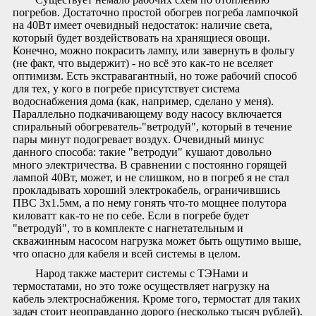
погребов. Достаточно простой обогрев погреба лампочкой
на 40Вт имеет очевидный недостаток: наличие света,
который будет воздействовать на хранящиеся овощи.
Конечно, можно покрасить лампу, или завернуть в фольгу
(не факт, что выдержит) - но всё это как-то не вселяет
оптимизм. Есть экстравагантный, но тоже рабочий способ
для тех, у кого в погребе присутствует система
водоснабжения дома (как, например, сделано у меня).
Параллельно подкачивающему воду насосу включается
спиральный обогреватель-"ветродуй", который в течение
пары минут подогревает воздух. Очевидный минус
данного способа: такие "ветродуи" кушают довольно
много электричества. В сравнении с постоянно горящей
лампой 40Вт, может, и не слишком, но в погреб я не стал
прокладывать хороший электрокабель, ограничившись
ПВС 3х1.5мм, а по нему гонять что-то мощнее полутора
киловатт как-то не по себе. Если в погребе будет
"ветродуй", то в комплекте с нагнетательным и
скважинным насосом нагрузка может быть ощутимо выше,
что опасно для кабеля и всей системы в целом.
Народ также мастерит системы с ТЭНами и
термостатами, но это тоже осуществляет нагрузку на
кабель электроснабжения. Кроме того, термостат для таких
задач стоит неоправданно дорого (несколько тысяч рублей).