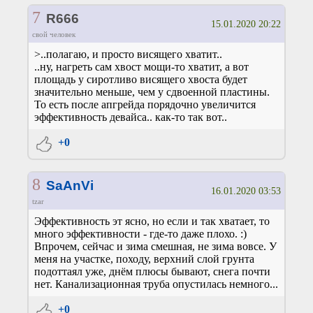
7
R666
15.01.2020 20:22
свой человек
>..полагаю, и просто висящего хватит..
..ну, нагреть сам хвост мощи-то хватит, а вот
площадь у сиротливо висящего хвоста будет
значительно меньше, чем у сдвоенной пластины.
То есть после апгрейда порядочно увеличится
эффективность девайса.. как-то так вот..
+0
8
SaAnVi
16.01.2020 03:53
tzar
Эффективность эт ясно, но если и так хватает, то
много эффективности - где-то даже плохо. :)
Впрочем, сейчас и зима смешная, не зима вовсе. У
меня на участке, походу, верхний слой грунта
подоттаял уже, днём плюсы бывают, снега почти
нет. Канализационная труба опустилась немного...
+0