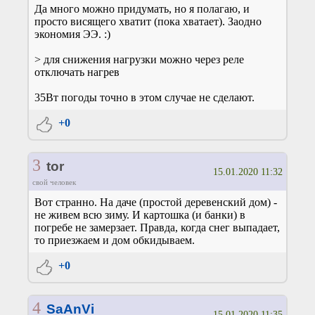
Да много можно придумать, но я полагаю, и
просто висящего хватит (пока хватает). Заодно
экономия ЭЭ. :)
> для снижения нагрузки можно через реле
отключать нагрев
35Вт погоды точно в этом случае не сделают.
+0
3
tor
15.01.2020 11:32
свой человек
Вот странно. На даче (простой деревенский дом) -
не живем всю зиму. И картошка (и банки) в
погребе не замерзает. Правда, когда снег выпадает,
то приезжаем и дом обкидываем.
+0
4
SaAnVi
15.01.2020 11:35