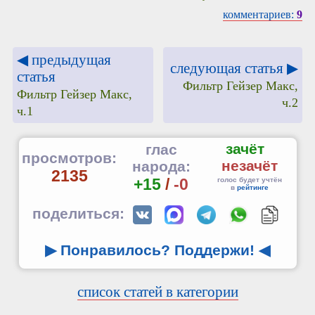
комментариев:
9
◀ предыдущая
следующая статья ▶
статья
Фильтр Гейзер Макс,
Фильтр Гейзер Макс,
ч.2
ч.1
зачёт
глас
просмотров:
незачёт
народа:
2135
+15
/
-0
голос будет учтён
в
рейтинге
поделиться:
▶ Понравилось? Поддержи!
◀
список статей в категории