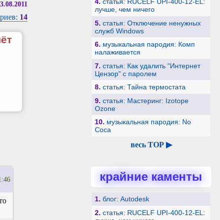
4.
статья: RUCELF UPI-400-12-EL:
3.08.2011
лучше, чем ничего
риев:
14
5.
статья: Отключение ненужных
служб Windows
чёт
6.
музыкальная пародия: Комп
налаживается
7.
статья: Как удалить "Интернет
Цензор" с паролем
8.
статья: Тайна термостата
9.
статья: Мастеринг: Izotope
Ozone
10.
музыкальная пародия: No
Coca
весь TOP ▶
крайние каменты
1:46
1.
блог: Autodesk
то
2.
статья: RUCELF UPI-400-12-EL: