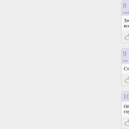
8
свой
Те
вс
9
tzar
Ст
1
Ой
гл