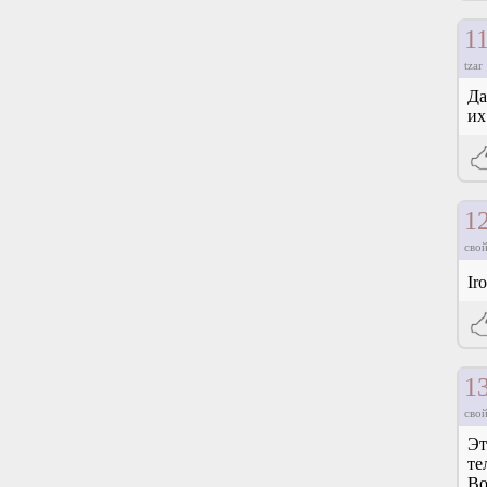
1
tzar
Да
их
1
свой
Ir
1
свой
Эт
те
Во