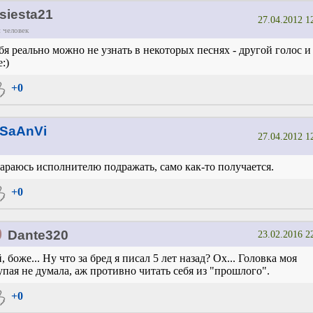
siesta21
27.04.2012 1
 человек
бя реально можно не узнать в некоторых песнях - другой голос и
е:)
+0
SaAnVi
27.04.2012 1
араюсь исполнителю подражать, само как-то получается.
+0
0
Dante320
23.02.2016 2
, боже... Ну что за бред я писал 5 лет назад? Ох... Головка моя
упая не думала, аж противно читать себя из "прошлого".
+0