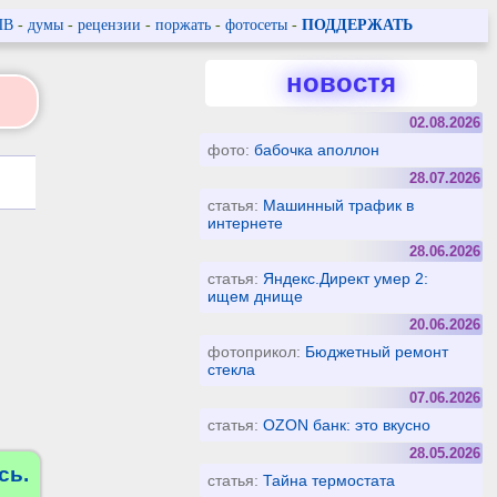
ПВ
-
думы
-
рецензии
-
поржать
-
фотосеты
-
ПОДДЕРЖАТЬ
новостя
02.08.2026
фото:
бабочка аполлон
28.07.2026
статья:
Машинный трафик в
интернете
28.06.2026
статья:
Яндекс.Директ умер 2:
ищем днище
20.06.2026
фотоприкол:
Бюджетный ремонт
стекла
07.06.2026
статья:
OZON банк: это вкусно
28.05.2026
сь.
статья:
Тайна термостата