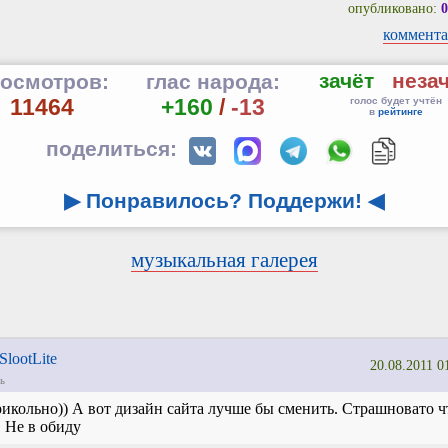
опубликовано:
0
коммента
зачёт
неза
осмотров:
глас народа:
11464
+160
/
-13
голос будет учтён
в
рейтинге
поделиться:
▶ Понравилось? Поддержи!
◀
музыкальная галерея
SlootLite
20.08.2011 0
ь
икольно)) А вот дизайн сайта лучше бы сменить. Страшновато ч
. Не в обиду