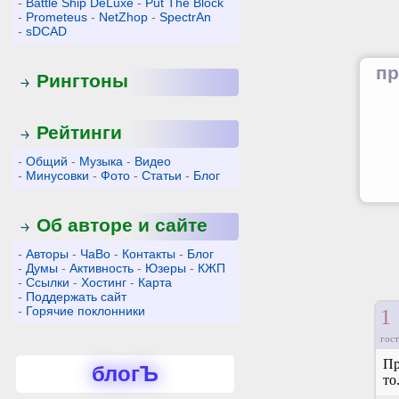
-
Battle Ship DeLuxe
-
Put The Block
-
Prometeus
-
NetZhop
-
SpectrAn
-
sDCAD
пр
Рингтоны
Рейтинги
-
Общий
-
Музыка
-
Видео
-
Минусовки
-
Фото
-
Статьи
-
Блог
Об авторе и сайте
-
Авторы
-
ЧаВо
-
Контакты
-
Блог
-
Думы
-
Активность
-
Юзеры
-
КЖП
-
Ссылки
-
Хостинг
-
Карта
-
Поддержать сайт
-
Горячие поклонники
1
гост
Пр
блогЪ
то