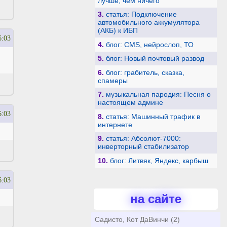
лучше, чем ничего
3.
статья: Подключение
автомобильного аккумулятора
(АКБ) к ИБП
6:03
4.
блог: CMS, нейрослоп, ТО
5.
блог: Новый почтовый развод
6.
блог: грабитель, сказка,
спамеры
7.
музыкальная пародия: Песня о
настоящем админе
6:03
8.
статья: Машинный трафик в
интернете
9.
статья: Абсолют-7000:
инверторный стабилизатор
10.
блог: Литвяк, Яндекс, карбыш
6:03
на сайте
Садисто, Кот ДаВинчи (2)