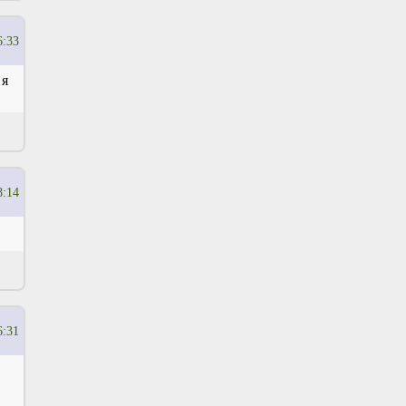
6:33
 я
8:14
6:31