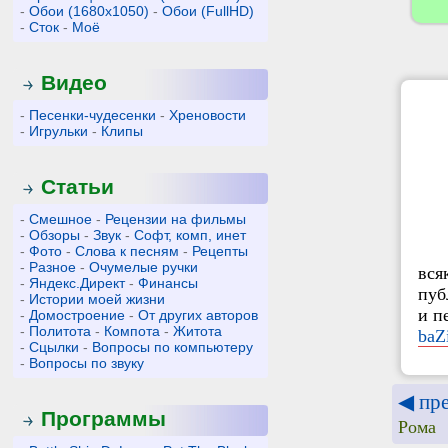
-
Обои (1680x1050)
-
Обои (FullHD)
-
Сток
-
Моё
Видео
-
Песенки-чудесенки
-
Хреновости
-
Игрульки
-
Клипы
Статьи
-
Смешное
-
Рецензии на фильмы
-
Обзоры
-
Звук
-
Софт, комп, инет
-
Фото
-
Слова к песням
-
Рецепты
-
Разное
-
Очумелые ручки
вся
-
Яндекс.Директ
-
Финансы
пуб
-
Истории моей жизни
и п
-
Домостроение
-
От других авторов
-
Политота
-
Компота
-
Житота
baZ
-
Сцылки
-
Вопросы по компьютеру
-
Вопросы по звуку
◀ пр
Программы
Рома