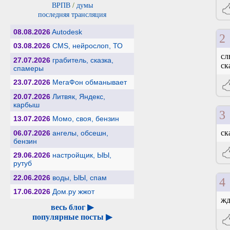
ВРПВ
/
думы
последняя трансляция
08.08.2026
Autodesk
2
03.08.2026
CMS, нейрослоп, ТО
сл
27.07.2026
грабитель, сказка,
ск
спамеры
23.07.2026
МегаФон обманывает
20.07.2026
Литвяк, Яндекс,
карбыш
3
13.07.2026
Момо, своя, бензин
ск
06.07.2026
ангелы, обсешн,
бензин
29.06.2026
настройщик, ЫЫ,
рутуб
22.06.2026
воды, ЫЫ, спам
4
17.06.2026
Дом.ру жжот
жд
весь блог ▶
популярные посты ▶