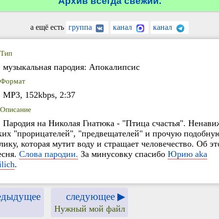
Архив всегда свежий.
а ещё есть
группа
канал
канал
Тип
музыкальная пародия: Апокалипсис
Формат
MP3, 152kbps, 2:37
Описание
Пародия на Николая Гнатюка - "Птица счастья". Ненави
ких "прорицателей", "предвещателей" и прочую подобну
лику, которая мутит воду и стращает человечество. Об э
есня.
Слова пародии.
За минусовку спасибо
Юрию aka
ilich
.
едыдущее
следующее ▶
Нужный мой файл