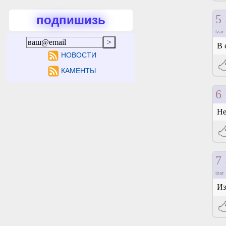
5
подпишизь
tzar
В 
НОВОСТИ
КАМЕНТЫ
6
Не
7
tzar
Из