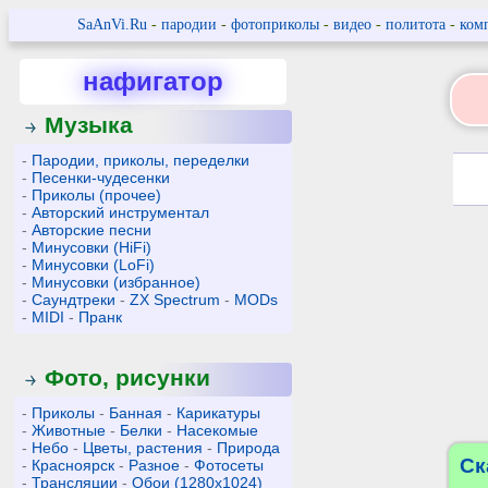
SaAnVi.Ru
-
пародии
-
фотоприколы
-
видео
-
политота
-
ком
нафигатор
Музыка
-
Пародии, приколы, переделки
-
Песенки-чудесенки
-
Приколы (прочее)
-
Авторский инструментал
-
Авторские песни
-
Минусовки (HiFi)
-
Минусовки (LoFi)
-
Минусовки (избранное)
-
Саундтреки
-
ZX Spectrum
-
MODs
-
MIDI
-
Пранк
Фото, рисунки
-
Приколы
-
Банная
-
Карикатуры
-
Животные
-
Белки
-
Насекомые
-
Небо
-
Цветы, растения
-
Природа
Ск
-
Красноярск
-
Разное
-
Фотосеты
-
Трансляции
-
Обои (1280x1024)