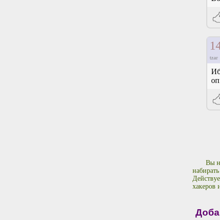
1
tzar
Иб
оп
Вы н
набирать
Действуе
хакеров 
Доба