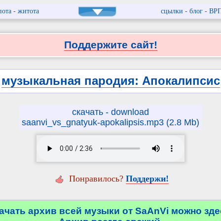
пота
-
житота
сцылки
-
блог
-
ВР
Поддержите сайт!
музыкальная пародия: Апокалипсис
скачать - download
saanvi_vs_gnatyuk-apokalipsis.mp3 (2.8 Mb)
Понравилось?
Поддержи!
ачать архив всей музыки от SaAnVi можно зде