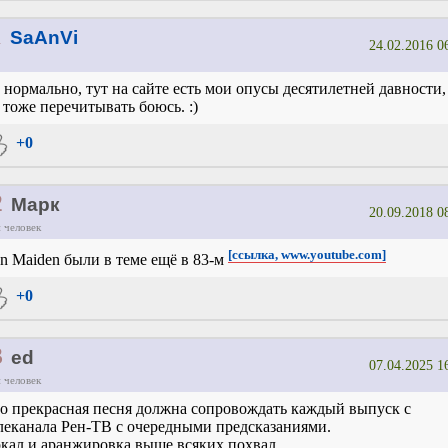
1
SaAnVi
24.02.2016 0
 нормально, тут на сайте есть мои опусы десятилетней давности,
 тоже перечитывать боюсь. :)
+0
2
Марк
20.09.2018 0
 человек
[ссылка, www.youtube.com]
on Maiden были в теме ещё в 83-м
+0
3
ed
07.04.2025 1
 человек
о прекрасная песня должна сопровождать каждый выпуск с
леканала Рен-ТВ с очередными предсказаниями.
кал и аранжировка выше всяких похвал.