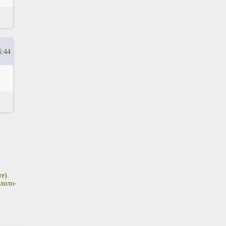
6:44
е).
лоло-