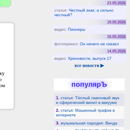
23.05.2026
статья:
Честный знак: а сильно
честный?
19.05.2026
видео:
Пионеры
18.05.2026
фотоприкол:
Он ничего не сказал
14.05.2026
видео:
Хреновости, выпуск 17
все новости ▶
жу
ю
популярЪ
том
1.
статья: Тёплый ламповый звук
и сферический винил в вакууме
2.
статья: Машинный трафик в
интернете
3.
музыкальная пародия: Винда