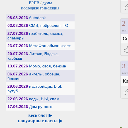
ВРПВ
/
думы
последняя трансляция
08.08.2026
Autodesk
2
03.08.2026
CMS, нейрослоп, ТО
tzar
27.07.2026
грабитель, сказка,
спамеры
Сп
23.07.2026
МегаФон обманывает
20.07.2026
Литвяк, Яндекс,
карбыш
3
13.07.2026
Момо, своя, бензин
з
гост
06.07.2026
ангелы, обсешн,
бензин
Кл
29.06.2026
настройщик, ЫЫ,
рутуб
22.06.2026
воды, ЫЫ, спам
17.06.2026
Дом.ру жжот
весь блог ▶
популярные посты ▶