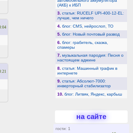
автомобильного аккумулятора
(АКБ) к ИБП
3.
статья: RUCELF UPI-400-12-EL:
лучше, чем ничего
4.
блог: CMS, нейрослоп, ТО
8:04
5.
блог: Новый почтовый развод
6.
блог: грабитель, сказка,
спамеры
7.
музыкальная пародия: Песня о
настоящем админе
8.
статья: Машинный трафик в
3:21
интернете
9.
статья: Абсолют-7000:
инверторный стабилизатор
10.
блог: Литвяк, Яндекс, карбыш
на сайте
гости: 1