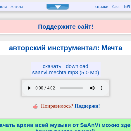
пота
-
житота
сцылки
-
блог
-
ВР
Поддержите сайт!
авторский инструментал: Мечта
скачать - download
saanvi-mechta.mp3 (5.0 Mb)
Понравилось?
Поддержи!
ачать архив всей музыки от SaAnVi можно зде