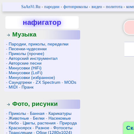
SaAnVi.Ru
-
пародии
-
фотоприколы
-
видео
-
политота
-
ком
нафигатор
Музыка
-
Пародии, приколы, переделки
-
Песенки-чудесенки
-
Приколы (прочее)
-
Авторский инструментал
-
Авторские песни
-
Минусовки (HiFi)
-
Минусовки (LoFi)
-
Минусовки (избранное)
-
Саундтреки
-
ZX Spectrum
-
MODs
-
MIDI
-
Пранк
Фото, рисунки
-
Приколы
-
Банная
-
Карикатуры
-
Животные
-
Белки
-
Насекомые
-
Небо
-
Цветы, растения
-
Природа
Ск
-
Красноярск
-
Разное
-
Фотосеты
-
Трансляции
-
Обои (1280x1024)