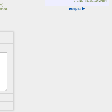
статистика за 10 минут
е).
юзеры ▶
лоло-