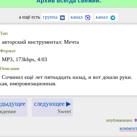
Архив всегда свежий.
а ещё есть
группа
канал
канал
Тип
авторский инструментал: Мечта
Формат
MP3, 173kbps, 4:03
Описание
Сочинил ещё лет пятнадцать назад, и вот дошли руки.
кая, импровизационная.
едыдущее
следующее ▶
ждение
Sweet
опубликовано:
0
коммент