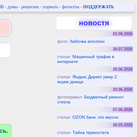
ПВ
-
думы
-
рецензии
-
поржать
-
фотосеты
-
ПОДДЕРЖАТЬ
новостя
02.08.2026
фото:
бабочка аполлон
28.07.2026
статья:
Машинный трафик в
интернете
28.06.2026
статья:
Яндекс.Директ умер 2:
ищем днище
20.06.2026
фотоприкол:
Бюджетный ремонт
стекла
07.06.2026
статья:
OZON банк: это вкусно
28.05.2026
сь.
статья:
Тайна термостата