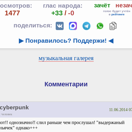
зачёт
неза
осмотров:
глас народа:
1477
+33
/
-0
голос будет учтён
в
рейтинге
поделиться:
▶ Понравилось? Поддержи!
◀
музыкальная галерея
Комментарии
cyberpunk
11.06.2014 0
 человек
чот!! однозначно!! слил раньше чем прослушал! "выдержаный
ньячек" однако+++