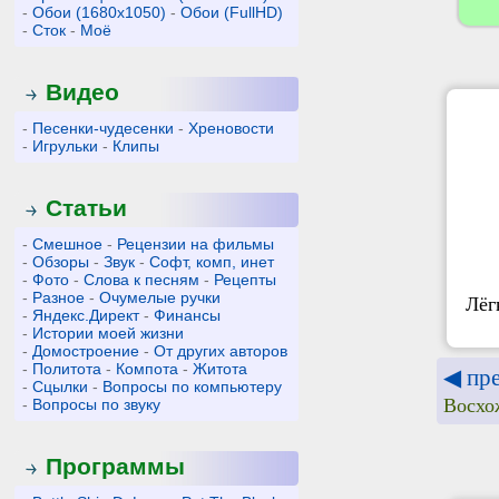
-
Обои (1680x1050)
-
Обои (FullHD)
-
Сток
-
Моё
Видео
-
Песенки-чудесенки
-
Хреновости
-
Игрульки
-
Клипы
Статьи
-
Смешное
-
Рецензии на фильмы
-
Обзоры
-
Звук
-
Софт, комп, инет
-
Фото
-
Слова к песням
-
Рецепты
-
Разное
-
Очумелые ручки
Лёг
-
Яндекс.Директ
-
Финансы
-
Истории моей жизни
-
Домостроение
-
От других авторов
-
Политота
-
Компота
-
Житота
◀ пр
-
Сцылки
-
Вопросы по компьютеру
Восхо
-
Вопросы по звуку
Программы