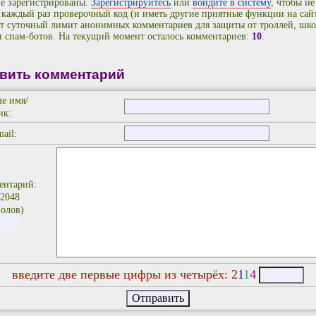
е зарегистрированы.
Зарегистрируйтесь
или
войдите в систему
, чтобы не
 каждый раз проверочный код (и иметь другие приятные функции на сайт
т суточный лимит анонимных комментариев для защиты от троллей, шко
и спам-ботов. На текущий момент осталось комментариев:
10
.
вить комментарий
е имя/
ик:
ail:
ентарий:
 2048
олов)
введите две первые цифры из четырёх:
2
1
1
4