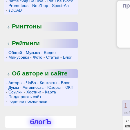
-
Battle Ship DeLuxe
-
Put The Block
пр
-
Prometeus
-
NetZhop
-
SpectrAn
-
sDCAD
Рингтоны
Рейтинги
-
Общий
-
Музыка
-
Видео
-
Минусовки
-
Фото
-
Статьи
-
Блог
Об авторе и сайте
-
Авторы
-
ЧаВо
-
Контакты
-
Блог
-
Думы
-
Активность
-
Юзеры
-
КЖП
-
Ссылки
-
Хостинг
-
Карта
-
Поддержать сайт
-
Горячие поклонники
1
свой
блогЪ
за
ко