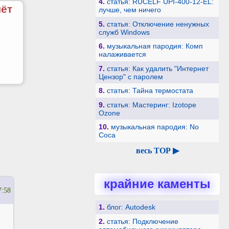
4.
статья: RUCELF UPI-400-12-EL:
чёт
лучше, чем ничего
5.
статья: Отключение ненужных
служб Windows
6.
музыкальная пародия: Комп
налаживается
7.
статья: Как удалить "Интернет
Цензор" с паролем
8.
статья: Тайна термостата
9.
статья: Мастеринг: Izotope
Ozone
10.
музыкальная пародия: No
Coca
весь TOP ▶
крайние каменты
7:58
1.
блог: Autodesk
2.
статья: Подключение