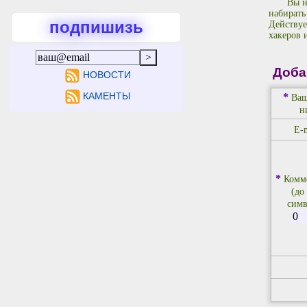
Вы н
набирать
подпишизь
Действуе
хакеров 
Доба
НОВОСТИ
КАМЕНТЫ
*
Ваш
н
E-m
*
Комм
(до
симв