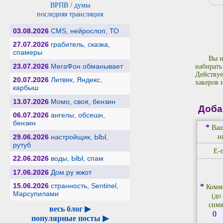
ВРПВ
/
думы
последняя трансляция
03.08.2026
CMS, нейрослоп, ТО
27.07.2026
грабитель, сказка,
спамеры
Вы н
23.07.2026
МегаФон обманывает
набирать
Действуе
20.07.2026
Литвяк, Яндекс,
хакеров 
карбыш
13.07.2026
Момо, своя, бензин
Доба
06.07.2026
ангелы, обсешн,
бензин
*
Ваш
29.06.2026
настройщик, ЫЫ,
н
рутуб
E-m
22.06.2026
воды, ЫЫ, спам
17.06.2026
Дом.ру жжот
15.06.2026
странность, Sentinel,
*
Комм
Марсупилами
(до
симв
весь блог ▶
популярные посты ▶