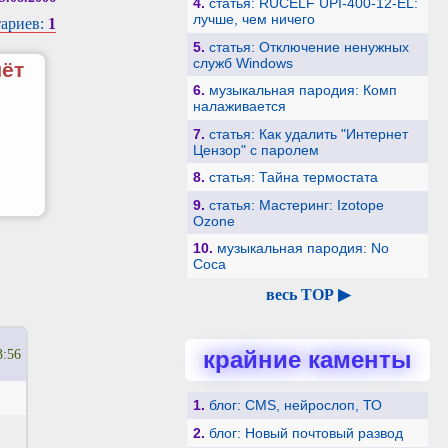
4.
статья: RUCELF UPI-400-12-EL:
лучше, чем ничего
ариев:
1
5.
статья: Отключение ненужных
служб Windows
чёт
6.
музыкальная пародия: Комп
налаживается
7.
статья: Как удалить "Интернет
Цензор" с паролем
8.
статья: Тайна термостата
9.
статья: Мастеринг: Izotope
Ozone
10.
музыкальная пародия: No
Coca
весь TOP ▶
крайние каменты
3:56
1.
блог: CMS, нейрослоп, ТО
2.
блог: Новый почтовый развод