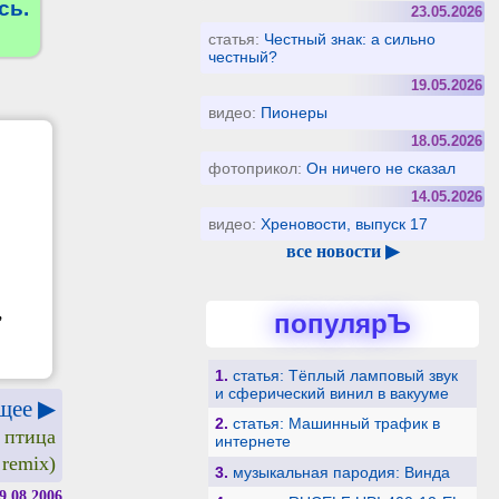
сь.
23.05.2026
статья:
Честный знак: а сильно
честный?
19.05.2026
видео:
Пионеры
18.05.2026
фотоприкол:
Он ничего не сказал
14.05.2026
видео:
Хреновости, выпуск 17
все новости ▶
,
популярЪ
1.
статья: Тёплый ламповый звук
и сферический винил в вакууме
щее ▶
2.
статья: Машинный трафик в
 птица
интернете
 remix)
3.
музыкальная пародия: Винда
9.08.2006