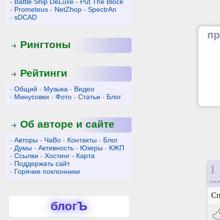
-
Battle Ship DeLuxe
-
Put The Block
-
Prometeus
-
NetZhop
-
SpectrAn
-
sDCAD
пр
Рингтоны
Рейтинги
-
Общий
-
Музыка
-
Видео
-
Минусовки
-
Фото
-
Статьи
-
Блог
Об авторе и сайте
-
Авторы
-
ЧаВо
-
Контакты
-
Блог
-
Думы
-
Активность
-
Юзеры
-
КЖП
-
Ссылки
-
Хостинг
-
Карта
-
Поддержать сайт
1
-
Горячие поклонники
гост
Сп
блогЪ