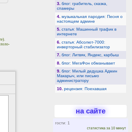
3.
блог: грабитель, сказка,
спамеры
4.
музыкальная пародия: Песня о
настоящем админе
5.
статья: Машинный трафик в
интернете
е).
6.
статья: Абсолют-7000:
лоло-
инверторный стабилизатор
7.
блог: Литвяк, Яндекс, карбыш
8.
блог: МегаФон обманывает
9.
блог: Милый дедушка Админ
Макарыч, или письмо
администратору
10.
рецензия: Поехавшая
на сайте
гости: 1
статистика за 10 минут