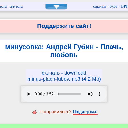
пота
-
житота
сцылки
-
блог
-
ВР
Поддержите сайт!
минусовка: Андрей Губин - Плачь,
любовь
скачать - download
minus-plach-lubov.mp3 (4.2 Mb)
Понравилось?
Поддержи!