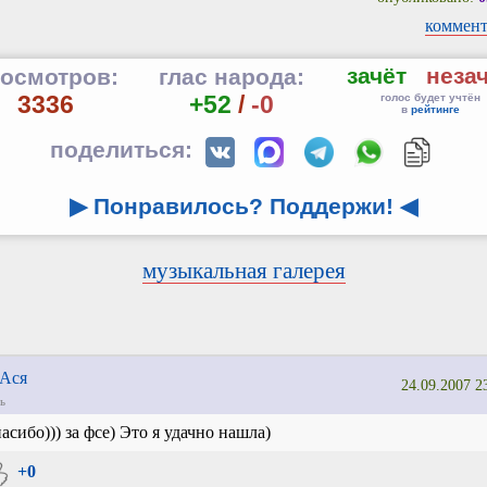
коммент
зачёт
неза
осмотров:
глас народа:
3336
+52
/
-0
голос будет учтён
в
рейтинге
поделиться:
▶ Понравилось? Поддержи!
◀
музыкальная галерея
Ася
24.09.2007 2
ь
асибо))) за фсе) Это я удачно нашла)
+0