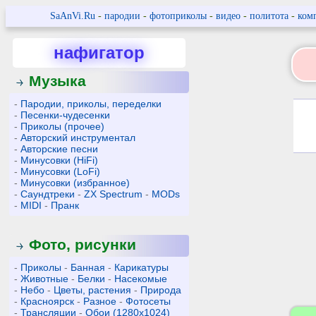
SaAnVi.Ru
-
пародии
-
фотоприколы
-
видео
-
политота
-
ком
нафигатор
Музыка
-
Пародии, приколы, переделки
-
Песенки-чудесенки
-
Приколы (прочее)
-
Авторский инструментал
-
Авторские песни
-
Минусовки (HiFi)
-
Минусовки (LoFi)
-
Минусовки (избранное)
-
Саундтреки
-
ZX Spectrum
-
MODs
-
MIDI
-
Пранк
Фото, рисунки
-
Приколы
-
Банная
-
Карикатуры
-
Животные
-
Белки
-
Насекомые
-
Небо
-
Цветы, растения
-
Природа
-
Красноярск
-
Разное
-
Фотосеты
-
Трансляции
-
Обои (1280x1024)