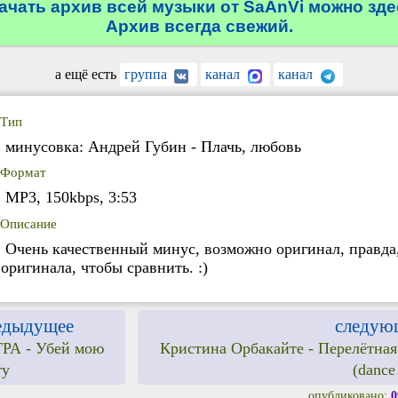
ачать архив всей музыки от SaAnVi можно зде
Архив всегда свежий.
а ещё есть
группа
канал
канал
Тип
минусовка: Андрей Губин - Плачь, любовь
Формат
MP3, 150kbps, 3:53
Описание
Очень качественный минус, возможно оригинал, правда
 оригинала, чтобы сравнить. :)
едыдущее
следую
РА - Убей мою
Кристина Орбакайте - Перелётная
гу
(dance
опубликовано:
0