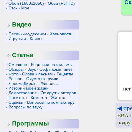
Ск
-
Обои (1680x1050)
-
Обои (FullHD)
-
Сток
-
Моё
Видео
-
Песенки-чудесенки
-
Хреновости
-
Игрульки
-
Клипы
Статьи
-
Смешное
-
Рецензии на фильмы
-
Обзоры
-
Звук
-
Софт, комп, инет
-
Фото
-
Слова к песням
-
Рецепты
-
Разное
-
Очумелые ручки
-
Яндекс.Директ
-
Финансы
нет
-
Истории моей жизни
-
Домостроение
-
От других авторов
-
Политота
-
Компота
-
Житота
-
Сцылки
-
Вопросы по компьютеру
◀ пр
-
Вопросы по звуку
ВИА Г
подру
Программы