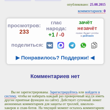
опубликовано:
25.08.2015
комментариев:
0
зачёт
глас
просмотров:
незачёт
народа:
233
+1
/
-0
голос будет учтён
в
рейтинге
поделиться:
▶ Понравилось? Поддержи!
◀
Комментариев нет
Вы не зарегистрированы.
Зарегистрируйтесь
или
войдите в
систему
, чтобы не набирать каждый раз проверочный код (и иметь
другие приятные функции на сайте). Действует суточный лимит
анонимных комментариев для защиты от троллей, школоло-
хакеров и спам-ботов. На текущий момент осталось комментариев: