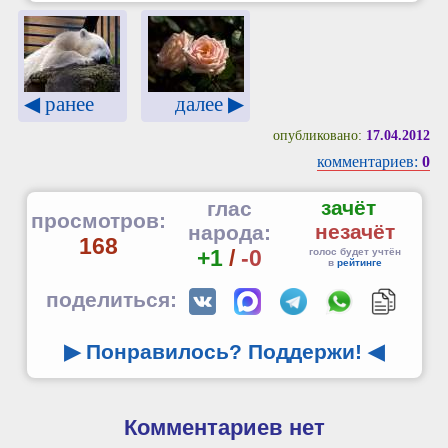
◀ ранее
далее ▶
опубликовано:
17.04.2012
комментариев:
0
зачёт
глас
просмотров:
незачёт
народа:
168
+1
/
-0
голос будет учтён
в
рейтинге
поделиться:
▶ Понравилось? Поддержи!
◀
Комментариев нет