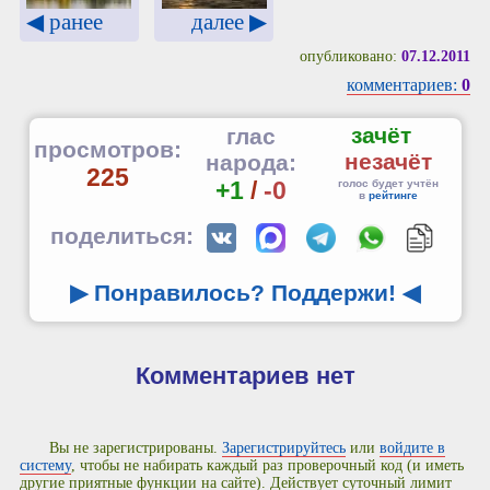
◀ ранее
далее ▶
опубликовано:
07.12.2011
комментариев:
0
зачёт
глас
просмотров:
незачёт
народа:
225
+1
/
-0
голос будет учтён
в
рейтинге
поделиться:
▶ Понравилось? Поддержи!
◀
Комментариев нет
Вы не зарегистрированы.
Зарегистрируйтесь
или
войдите в
систему
, чтобы не набирать каждый раз проверочный код (и иметь
другие приятные функции на сайте). Действует суточный лимит