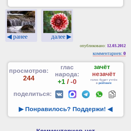
◀ ранее
далее ▶
опубликовано:
12.03.2012
комментариев:
0
зачёт
глас
просмотров:
незачёт
народа:
244
+1
/
-0
голос будет учтён
в
рейтинге
поделиться:
▶ Понравилось? Поддержи!
◀