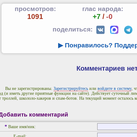
просмотров:
глас народа:
1091
+7
/
-0
поделиться:
▶ Понравилось? Подде
Комментариев не
Вы не зарегистрированы.
Зарегистрируйтесь
или
войдите в систему
, 
од (и иметь другие приятные функции на сайте). Действует суточный л
т троллей, школоло-хакеров и спам-ботов. На текущий момент осталось 
Добавить комментарий
*
Ваше имя/ник:
E-mail: