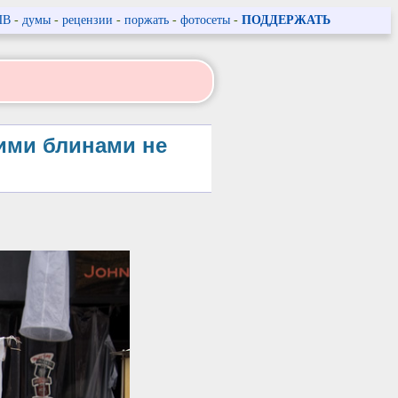
ПВ
-
думы
-
рецензии
-
поржать
-
фотосеты
-
ПОДДЕРЖАТЬ
оими блинами не