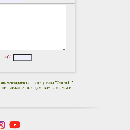
:
1
4
6
1
 комментариев не по делу типа "Оццтой!"
ни - делайте это с чувством, с толком и с