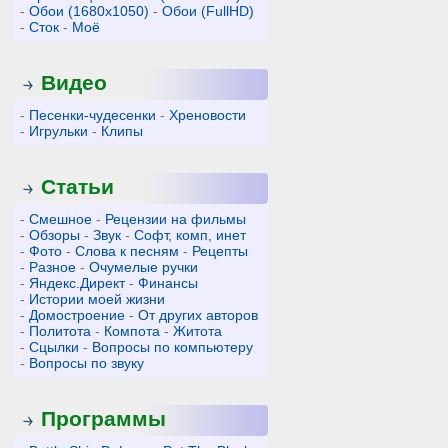
-
Обои (1680x1050)
-
Обои (FullHD)
-
Сток
-
Моё
Видео
-
Песенки-чудесенки
-
Хреновости
-
Игрульки
-
Клипы
Статьи
-
Смешное
-
Рецензии на фильмы
-
Обзоры
-
Звук
-
Софт, комп, инет
-
Фото
-
Слова к песням
-
Рецепты
-
Разное
-
Очумелые ручки
-
Яндекс.Директ
-
Финансы
-
Истории моей жизни
-
Домостроение
-
От других авторов
-
Политота
-
Компота
-
Житота
-
Сцылки
-
Вопросы по компьютеру
-
Вопросы по звуку
Программы