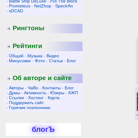
-
Battle Ship DeLuxe
-
Put The Block
-
Prometeus
-
NetZhop
-
SpectrAn
-
sDCAD
Рингтоны
Рейтинги
-
Общий
-
Музыка
-
Видео
-
Минусовки
-
Фото
-
Статьи
-
Блог
Об авторе и сайте
-
Авторы
-
ЧаВо
-
Контакты
-
Блог
-
Думы
-
Активность
-
Юзеры
-
КЖП
-
Ссылки
-
Хостинг
-
Карта
-
Поддержать сайт
-
Горячие поклонники
блогЪ