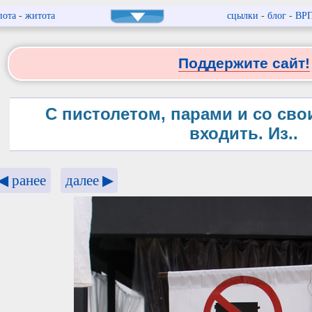
пота
-
житота
сцылки
-
блог
-
ВР
Поддержите сайт!
С пистолетом, парами и со св
входить. Из..
◀ ранее
далее ▶