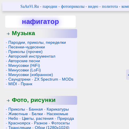
SaAnVi.Ru
-
пародии
-
фотоприколы
-
видео
-
политота
-
ком
нафигатор
Музыка
-
Пародии, приколы, переделки
-
Песенки-чудесенки
-
Приколы (прочее)
-
Авторский инструментал
-
Авторские песни
-
Минусовки (HiFi)
-
Минусовки (LoFi)
-
Минусовки (избранное)
-
Саундтреки
-
ZX Spectrum
-
MODs
-
MIDI
-
Пранк
Фото, рисунки
-
Приколы
-
Банная
-
Карикатуры
-
Животные
-
Белки
-
Насекомые
-
Небо
-
Цветы, растения
-
Природа
-
Красноярск
-
Разное
-
Фотосеты
-
Трансляции
-
Обои (1280x1024)