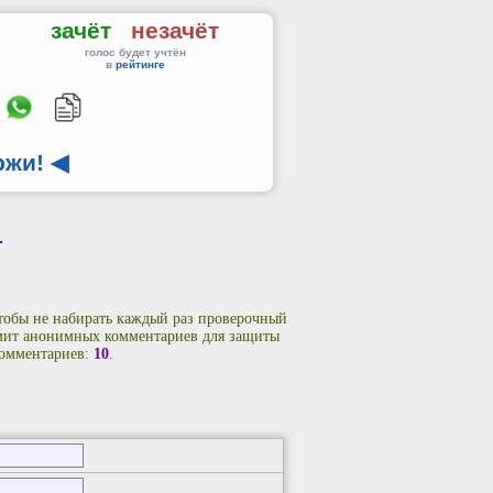
зачёт
незачёт
голос будет учтён
в
рейтинге
ржи!
◀
т
чтобы не набирать каждый раз проверочный
имит анонимных комментариев для защиты
комментариев:
10
.