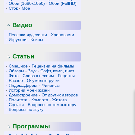
-
Обои (1680x1050)
-
Обои (FullHD)
-
Сток
-
Моё
Видео
-
Песенки-чудесенки
-
Хреновости
-
Игрульки
-
Клипы
Статьи
-
Смешное
-
Рецензии на фильмы
-
Обзоры
-
Звук
-
Софт, комп, инет
-
Фото
-
Слова к песням
-
Рецепты
-
Разное
-
Очумелые ручки
-
Яндекс.Директ
-
Финансы
-
Истории моей жизни
-
Домостроение
-
От других авторов
-
Политота
-
Компота
-
Житота
-
Сцылки
-
Вопросы по компьютеру
-
Вопросы по звуку
Программы