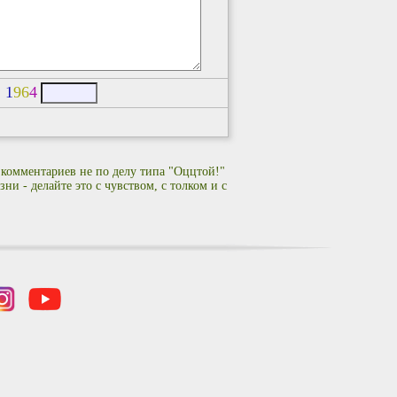
:
1
9
6
4
 комментариев не по делу типа "Оццтой!"
ни - делайте это с чувством, с толком и с