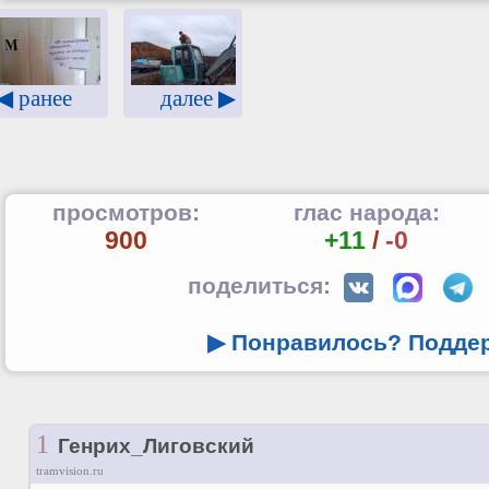
◀ ранее
далее ▶
просмотров:
глас народа:
900
+11
/
-0
поделиться:
▶ Понравилось? Подде
1
Генрих_Лиговский
tramvision.ru