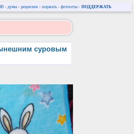
ПВ
-
думы
-
рецензии
-
поржать
-
фотосеты
-
ПОДДЕРЖАТЬ
 нынешним суровым