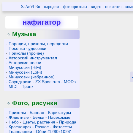
SaAnVi.Ru
-
пародии
-
фотоприколы
-
видео
-
политота
-
ком
нафигатор
Музыка
-
Пародии, приколы, переделки
-
Песенки-чудесенки
-
Приколы (прочее)
-
Авторский инструментал
-
Авторские песни
-
Минусовки (HiFi)
-
Минусовки (LoFi)
-
Минусовки (избранное)
-
Саундтреки
-
ZX Spectrum
-
MODs
-
MIDI
-
Пранк
Фото, рисунки
-
Приколы
-
Банная
-
Карикатуры
-
Животные
-
Белки
-
Насекомые
-
Небо
-
Цветы, растения
-
Природа
-
Красноярск
-
Разное
-
Фотосеты
-
Трансляции
-
Обои (1280x1024)