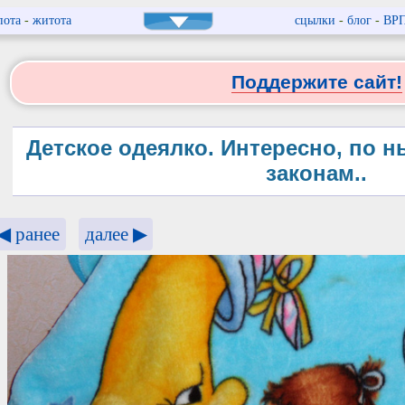
пота
-
житота
сцылки
-
блог
-
ВР
Поддержите сайт!
Детское одеялко. Интересно, по
законам..
◀ ранее
далее ▶