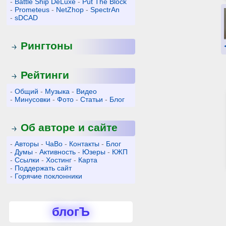
-
Battle Ship DeLuxe
-
Put The Block
-
Prometeus
-
NetZhop
-
SpectrAn
-
sDCAD
Рингтоны
Рейтинги
-
Общий
-
Музыка
-
Видео
-
Минусовки
-
Фото
-
Статьи
-
Блог
Об авторе и сайте
-
Авторы
-
ЧаВо
-
Контакты
-
Блог
-
Думы
-
Активность
-
Юзеры
-
КЖП
-
Ссылки
-
Хостинг
-
Карта
-
Поддержать сайт
-
Горячие поклонники
блогЪ