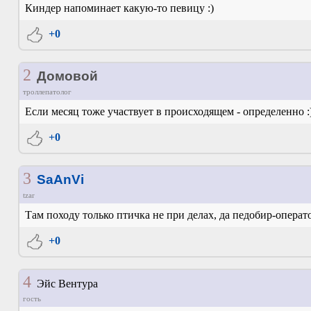
Киндер напоминает какую-то певицу :)
+0
2
Домовой
троллепатолог
Если месяц тоже участвует в происходящем - определенно :
+0
3
SaAnVi
tzar
Там походу только птичка не при делах, да педобир-оператор
+0
4
Эйс Вентура
гость