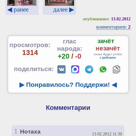
◀ ранее
далее ▶
опубликовано:
13.02.2012
комментариев:
2
зачёт
глас
просмотров:
незачёт
народа:
1314
+20
/
-0
голос будет учтён
в
рейтинге
поделиться:
▶ Понравилось? Поддержи!
◀
Комментарии
1
Нотаха
13.02.2012 11:30