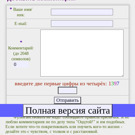
*
Ваше имя/
ник:
E-mail:
*
Комментарий:
(до 2048
символов)
введите две первые цифры из четырёх:
1
3
9
7
Фулюганствовать не надо: соблюдайте правила приличия. Я не
люблю комментариев не по делу типа "Оццтой!" и им подобных.
Если хотите что-то покритиковать или поучить кого-то жизни -
делайте это с чувством, с толком и с расстановкой.