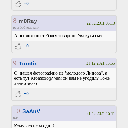
+0
8
m0Ray
22.12.2011 05:13
русофоб-релокант
А неплохо постебался товарищ. Уважуха ему.
+0
9
Trontix
21.12.2021 13:55
О, нашел фотографию из "молодого Липова", а
есть тут Kromsolog? Чем он вам не угодил? Тоже
лично знаю
+0
10
SaAnVi
21.12.2021 15:11
tzar
Кому кто не угодил?