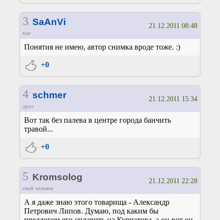
3
SaAnVi
21.12.2011 08:48
tzar
Понятия не имею, автор снимка вроде тоже. :)
+0
4
schmer
21.12.2011 15:34
друг
Вот так без палева в центре города банчить
травой...
+0
5
Kromsolog
21.12.2011 22:28
свой человек
А я даже знаю этого товарища - Александр
Петрович Липов. Думаю, под каким бы
предлогом его сплавить на Курчатова, а он вот он,