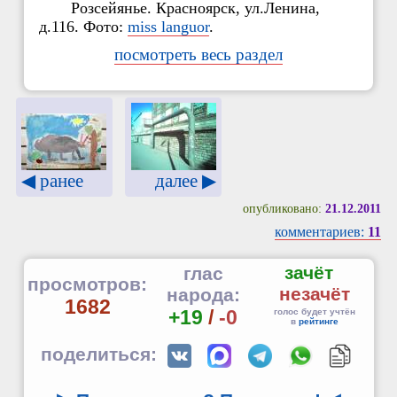
Розсейянье. Красноярск, ул.Ленина,
д.116. Фото:
miss languor
.
посмотреть весь раздел
далее ▶
◀ ранее
опубликовано:
21.12.2011
комментариев:
11
зачёт
глас
просмотров:
незачёт
народа:
1682
+19
/
-0
голос будет учтён
в
рейтинге
поделиться: