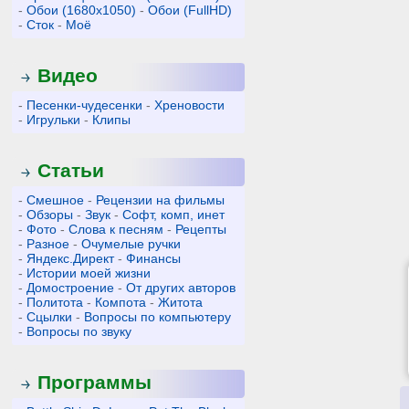
-
Обои (1680x1050)
-
Обои (FullHD)
-
Сток
-
Моё
Видео
-
Песенки-чудесенки
-
Хреновости
-
Игрульки
-
Клипы
Статьи
-
Смешное
-
Рецензии на фильмы
-
Обзоры
-
Звук
-
Софт, комп, инет
-
Фото
-
Слова к песням
-
Рецепты
-
Разное
-
Очумелые ручки
-
Яндекс.Директ
-
Финансы
-
Истории моей жизни
-
Домостроение
-
От других авторов
-
Политота
-
Компота
-
Житота
-
Сцылки
-
Вопросы по компьютеру
-
Вопросы по звуку
Программы