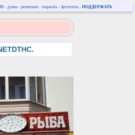
ПВ
-
думы
-
рецензии
-
поржать
-
фотосеты
-
ПОДДЕРЖАТЬ
 NETDTHC.