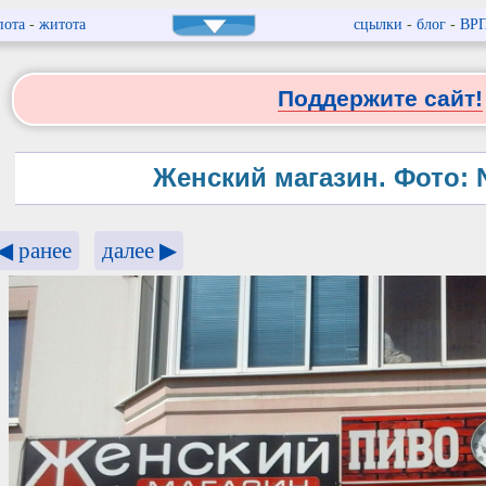
пота
-
житота
сцылки
-
блог
-
ВР
Поддержите сайт!
Женский магазин. Фото:
◀ ранее
далее ▶