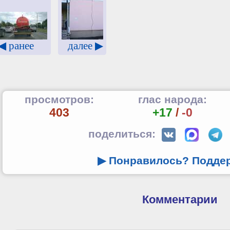
далее ▶
◀ ранее
просмотров:
глас народа:
403
+17
/
-0
поделиться:
▶ Понравилось? Подде
Комментарии