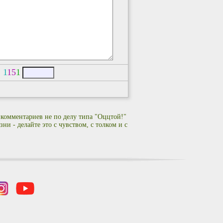
:
1
1
5
1
 комментариев не по делу типа "Оццтой!"
ни - делайте это с чувством, с толком и с