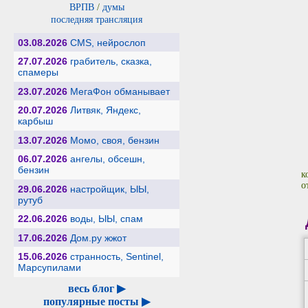
ВРПВ
/
думы
последняя трансляция
03.08.2026
CMS, нейрослоп
27.07.2026
грабитель, сказка,
спамеры
23.07.2026
МегаФон обманывает
20.07.2026
Литвяк, Яндекс,
карбыш
13.07.2026
Момо, своя, бензин
06.07.2026
ангелы, обсешн,
бензин
к
о
29.06.2026
настройщик, ЫЫ,
рутуб
22.06.2026
воды, ЫЫ, спам
17.06.2026
Дом.ру жжот
15.06.2026
странность, Sentinel,
Марсупилами
весь блог ▶
популярные посты ▶