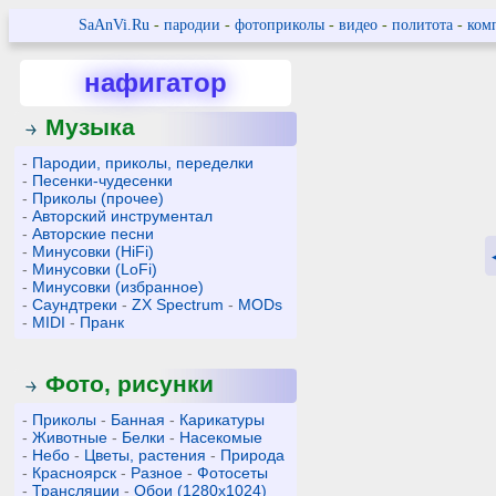
SaAnVi.Ru
-
пародии
-
фотоприколы
-
видео
-
политота
-
ком
нафигатор
Музыка
-
Пародии, приколы, переделки
-
Песенки-чудесенки
-
Приколы (прочее)
-
Авторский инструментал
-
Авторские песни
-
Минусовки (HiFi)
-
Минусовки (LoFi)
-
Минусовки (избранное)
-
Саундтреки
-
ZX Spectrum
-
MODs
-
MIDI
-
Пранк
Фото, рисунки
-
Приколы
-
Банная
-
Карикатуры
-
Животные
-
Белки
-
Насекомые
-
Небо
-
Цветы, растения
-
Природа
-
Красноярск
-
Разное
-
Фотосеты
-
Трансляции
-
Обои (1280x1024)