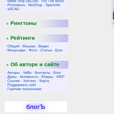
-
Battle Ship DeLuxe
-
Put The Block
-
Prometeus
-
NetZhop
-
SpectrAn
-
sDCAD
Рингтоны
Рейтинги
-
Общий
-
Музыка
-
Видео
-
Минусовки
-
Фото
-
Статьи
-
Блог
Об авторе и сайте
-
Авторы
-
ЧаВо
-
Контакты
-
Блог
-
Думы
-
Активность
-
Юзеры
-
КЖП
-
Ссылки
-
Хостинг
-
Карта
-
Поддержать сайт
-
Горячие поклонники
блогЪ