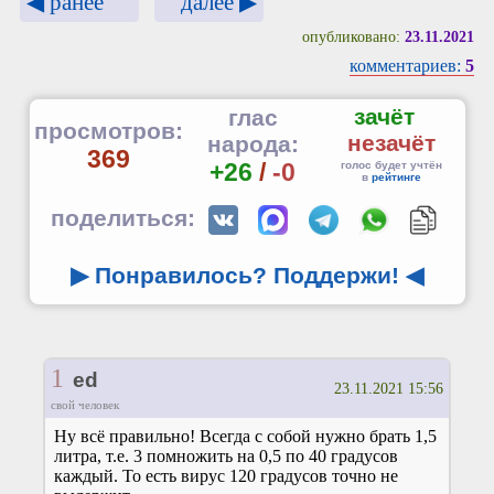
далее ▶
◀ ранее
опубликовано:
23.11.2021
комментариев:
5
зачёт
глас
просмотров:
незачёт
народа:
369
+26
/
-0
голос будет учтён
в
рейтинге
поделиться:
▶ Понравилось? Поддержи!
◀
1
ed
23.11.2021 15:56
свой человек
Ну всё правильно! Всегда с собой нужно брать 1,5
литра, т.е. 3 помножить на 0,5 по 40 градусов
каждый. То есть вирус 120 градусов точно не