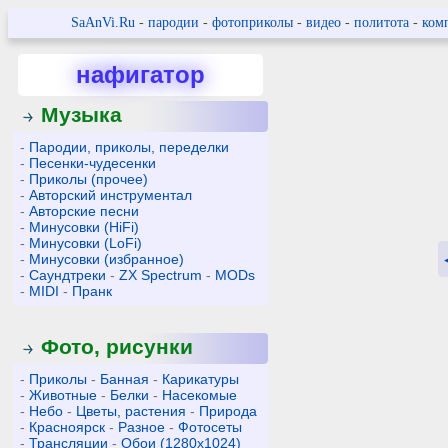
SaAnVi.Ru
-
пародии
-
фотоприколы
-
видео
-
политота
-
ком
нафигатор
Музыка
-
Пародии, приколы, переделки
-
Песенки-чудесенки
-
Приколы (прочее)
-
Авторский инструментал
-
Авторские песни
-
Минусовки (HiFi)
-
Минусовки (LoFi)
-
Минусовки (избранное)
-
Саундтреки
-
ZX Spectrum
-
MODs
-
MIDI
-
Пранк
Фото, рисунки
-
Приколы
-
Банная
-
Карикатуры
-
Животные
-
Белки
-
Насекомые
-
Небо
-
Цветы, растения
-
Природа
-
Красноярск
-
Разное
-
Фотосеты
-
Трансляции
-
Обои (1280x1024)