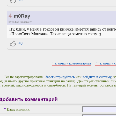
4
m0Ray
русофоб-релокант
Ну, блин, у меня в трудовой книжке имеется запись от кон
«ПромСвязьМонтаж». Такие вещи замечаю сразу. ;)
+0
↑ к началу комментариев
↑↑ к началу 
Вы не зарегистрированы.
Зарегистрируйтесь
или
войдите в систему
, 
од (и иметь другие приятные функции на сайте). Действует суточный л
т троллей, школоло-хакеров и спам-ботов. На текущий момент осталось 
Добавить комментарий
*
Ваше имя/ник: