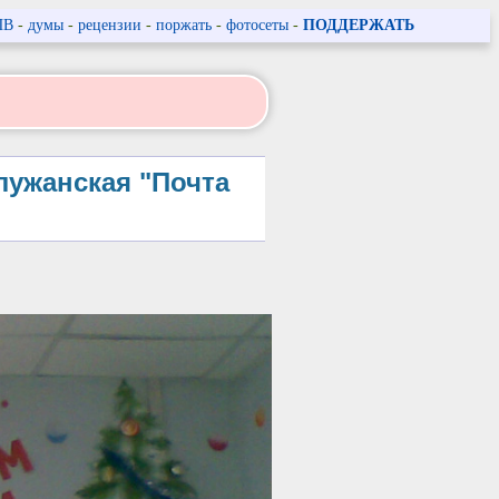
ПВ
-
думы
-
рецензии
-
поржать
-
фотосеты
-
ПОДДЕРЖАТЬ
лужанская "Почта