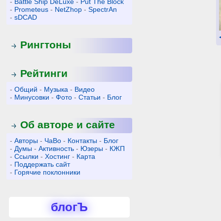
-
Battle Ship DeLuxe
-
Put The Block
-
Prometeus
-
NetZhop
-
SpectrAn
-
sDCAD
Рингтоны
Рейтинги
-
Общий
-
Музыка
-
Видео
-
Минусовки
-
Фото
-
Статьи
-
Блог
Об авторе и сайте
-
Авторы
-
ЧаВо
-
Контакты
-
Блог
-
Думы
-
Активность
-
Юзеры
-
КЖП
-
Ссылки
-
Хостинг
-
Карта
-
Поддержать сайт
-
Горячие поклонники
блогЪ