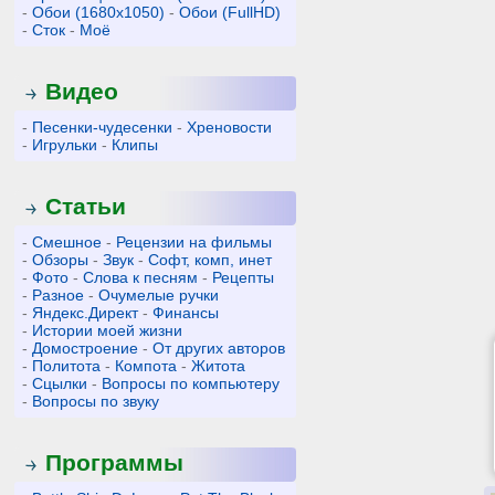
-
Обои (1680x1050)
-
Обои (FullHD)
-
Сток
-
Моё
Видео
-
Песенки-чудесенки
-
Хреновости
-
Игрульки
-
Клипы
Статьи
-
Смешное
-
Рецензии на фильмы
-
Обзоры
-
Звук
-
Софт, комп, инет
-
Фото
-
Слова к песням
-
Рецепты
-
Разное
-
Очумелые ручки
-
Яндекс.Директ
-
Финансы
-
Истории моей жизни
-
Домостроение
-
От других авторов
-
Политота
-
Компота
-
Житота
-
Сцылки
-
Вопросы по компьютеру
-
Вопросы по звуку
Программы