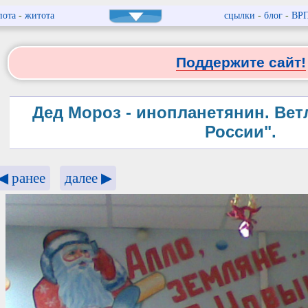
пота
-
житота
сцылки
-
блог
-
ВР
Поддержите сайт!
Дед Мороз - инопланетянин. Вет
России".
◀ ранее
далее ▶