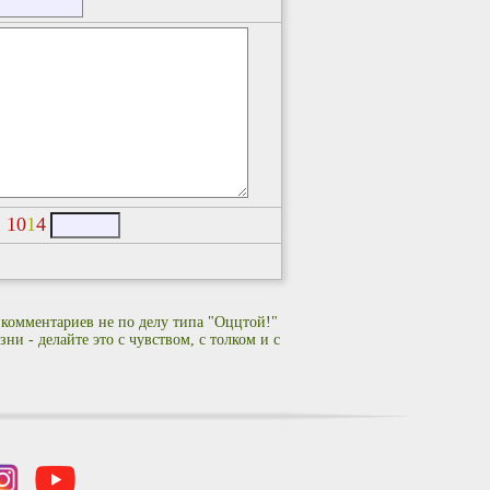
:
1
0
1
4
 комментариев не по делу типа "Оццтой!"
ни - делайте это с чувством, с толком и с