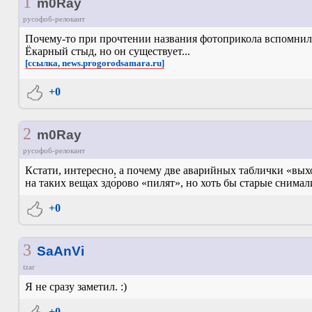
1
m0Ray
русофоб-релокант
Почему-то при прочтении названия фотоприкола вспомнил
Ёкарный стыд, но он существует...
[ссылка, news.progorodsamara.ru]
+0
2
m0Ray
русофоб-релокант
Кстати, интересно, а почему две аварийных таблички «выхо
на таких вещах здо́рово «пилят», но хоть бы старые снимали
+0
3
SaAnVi
tzar
Я не сразу заметил. :)
+0