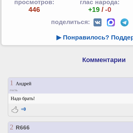
просмотров:
глас народа:
446
+19
/
-0
поделиться:
▶ Понравилось? Подде
Комментарии
1
Андрей
гость
Надо брать!
+0
2
R666