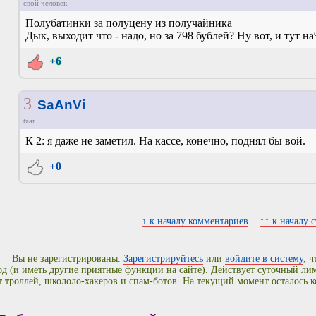
свой человек
Полубатинки за полуцену из получайника
Дык, выходит что - надо, но за 798 бублей? Ну вот, и тут н
+6
3
SaAnVi
tzar
К 2: я даже не заметил. На кассе, конечно, поднял бы вой.
+0
↑ к началу комментариев
↑↑ к началу 
Вы не зарегистрированы.
Зарегистрируйтесь
или
войдите в систему
, 
од (и иметь другие приятные функции на сайте). Действует суточный л
т троллей, школоло-хакеров и спам-ботов. На текущий момент осталось 