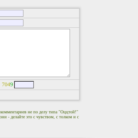
:
7
0
4
9
 комментариев не по делу типа "Оццтой!"
ни - делайте это с чувством, с толком и с