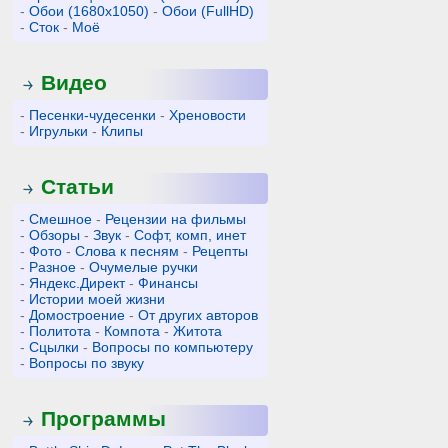
-
Обои (1680x1050)
-
Обои (FullHD)
-
Сток
-
Моё
Видео
-
Песенки-чудесенки
-
Хреновости
-
Игрульки
-
Клипы
Статьи
-
Смешное
-
Рецензии на фильмы
-
Обзоры
-
Звук
-
Софт, комп, инет
-
Фото
-
Слова к песням
-
Рецепты
-
Разное
-
Очумелые ручки
-
Яндекс.Директ
-
Финансы
-
Истории моей жизни
-
Домостроение
-
От других авторов
-
Политота
-
Компота
-
Житота
-
Сцылки
-
Вопросы по компьютеру
-
Вопросы по звуку
Программы