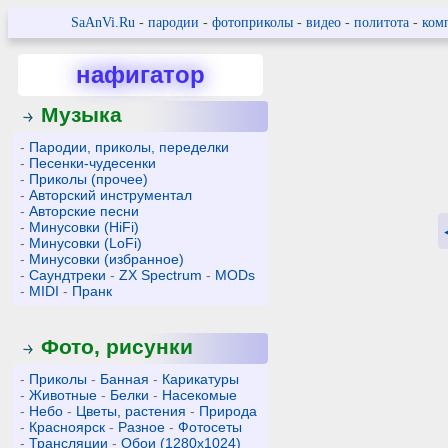
SaAnVi.Ru
-
пародии
-
фотоприколы
-
видео
-
политота
-
ком
нафигатор
Музыка
-
Пародии, приколы, переделки
-
Песенки-чудесенки
-
Приколы (прочее)
-
Авторский инструментал
-
Авторские песни
-
Минусовки (HiFi)
-
Минусовки (LoFi)
-
Минусовки (избранное)
-
Саундтреки
-
ZX Spectrum
-
MODs
-
MIDI
-
Пранк
Фото, рисунки
-
Приколы
-
Банная
-
Карикатуры
-
Животные
-
Белки
-
Насекомые
-
Небо
-
Цветы, растения
-
Природа
-
Красноярск
-
Разное
-
Фотосеты
-
Трансляции
-
Обои (1280x1024)