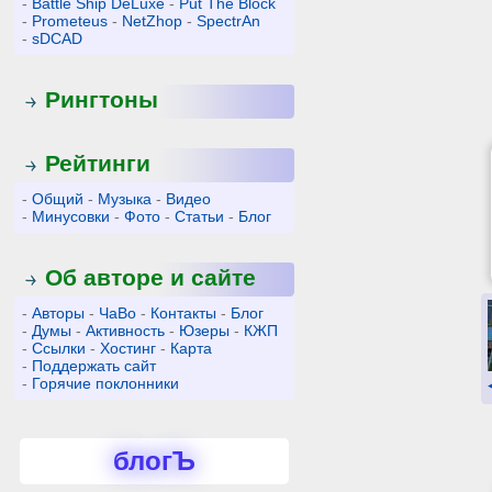
-
Battle Ship DeLuxe
-
Put The Block
-
Prometeus
-
NetZhop
-
SpectrAn
-
sDCAD
Рингтоны
Рейтинги
-
Общий
-
Музыка
-
Видео
-
Минусовки
-
Фото
-
Статьи
-
Блог
Об авторе и сайте
-
Авторы
-
ЧаВо
-
Контакты
-
Блог
-
Думы
-
Активность
-
Юзеры
-
КЖП
-
Ссылки
-
Хостинг
-
Карта
-
Поддержать сайт
-
Горячие поклонники
блогЪ