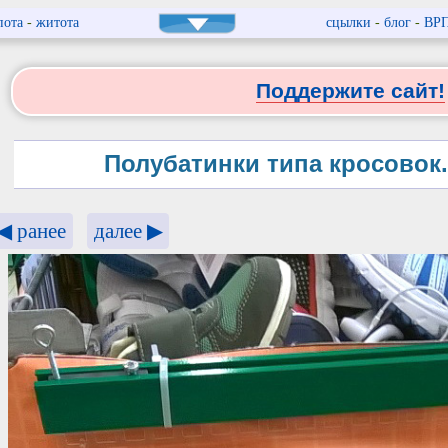
пота
-
житота
сцылки
-
блог
-
ВР
Поддержите сайт!
Полубатинки типа кросовок. 
◀ ранее
далее ▶