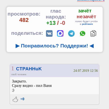
зачёт
глас
просмотров:
незачёт
народа:
482
+13
/
-0
голос будет учтён
в
рейтинге
поделиться:
▶ Понравилось? Поддержи!
◀
1
CTPAHHuK
24.07.2019 12:56
свой человек
Закрыто.
Сразу видно - пил Ваня
;)
+0