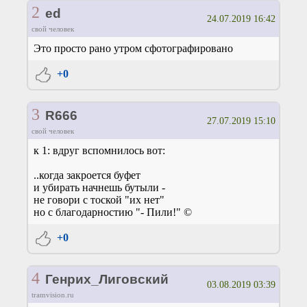
2
ed
24.07.2019 16:42
свой человек
Это просто рано утром сфотографировано
+0
3
R666
27.07.2019 15:10
свой человек
к 1: вдруг вспомнилось вот:
..когда закроется буфет
и убирать начнешь бутыли -
не говори с тоской "их нет"
но с благодарностию "- Пили!" ©
+0
4
Генрих_Лиговский
03.08.2019 03:39
tramvision.ru