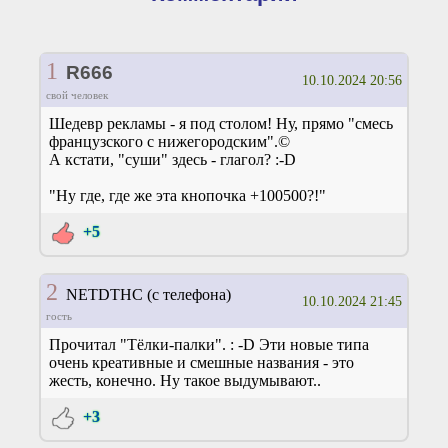
1
R666
10.10.2024 20:56
свой человек
Шедевр рекламы - я под столом! Ну, прямо "смесь
французского с нижегородским".©
А кстати, "суши" здесь - глагол? :-D
"Ну где, где же эта кнопочка +100500?!"
+5
2
NETDTHC (с телефона)
10.10.2024 21:45
гость
Прочитал "Тёлки-палки". : -D Эти новые типа
очень креативные и смешные названия - это
жесть, конечно. Ну такое выдумывают..
+3