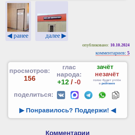
◀ ранее
далее ▶
опубликовано:
10.10.2024
комментариев:
5
зачёт
глас
просмотров:
незачёт
народа:
156
+12
/
-0
голос будет учтён
в
рейтинге
поделиться:
▶ Понравилось? Поддержи!
◀
Комментарии