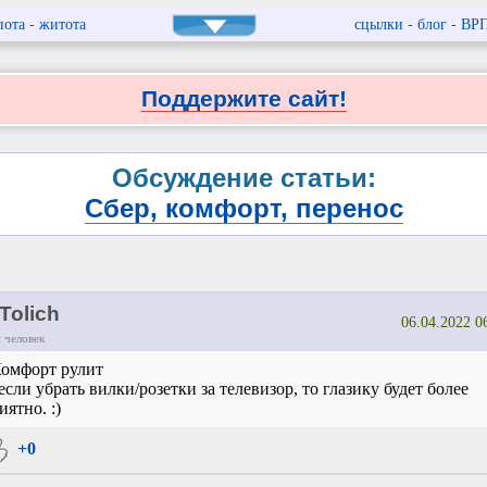
пота
-
житота
сцылки
-
блог
-
ВР
Поддержите сайт!
Обсуждение статьи:
Сбер, комфорт, перенос
Tolich
06.04.2022 0
 человек
омфорт рулит
если убрать вилки/розетки за телевизор, то глазику будет более
иятно. :)
+0