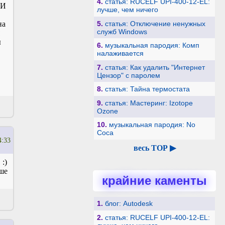
4.
статья: RUCELF UPI-400-12-EL:
 И
лучше, чем ничего
5.
статья: Отключение ненужных
на
служб Windows
ы
6.
музыкальная пародия: Комп
налаживается
7.
статья: Как удалить "Интернет
Цензор" с паролем
8.
статья: Тайна термостата
9.
статья: Мастеринг: Izotope
Ozone
10.
музыкальная пародия: No
Coca
4:33
весь TOP ▶
:)
ше
крайние каменты
1.
блог: Autodesk
2.
статья: RUCELF UPI-400-12-EL: