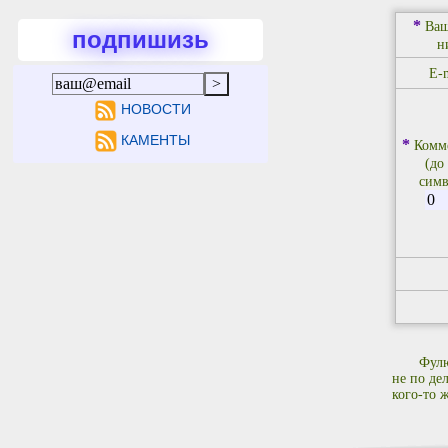
*
Ваш
подпишизь
н
E-m
НОВОСТИ
КАМЕНТЫ
*
Комм
(до
симв
Фулю
не по де
кого-то ж