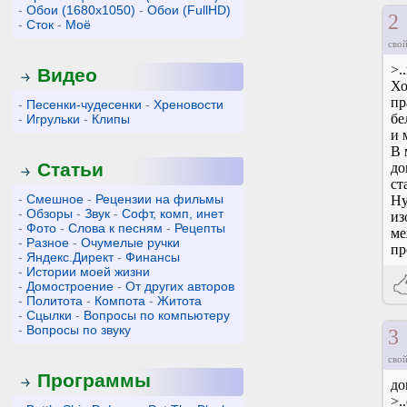
-
Обои (1680x1050)
-
Обои (FullHD)
2
-
Сток
-
Моё
свой
>.
Видео
Хо
пр
-
Песенки-чудесенки
-
Хреновости
бе
-
Игрульки
-
Клипы
и 
В 
Статьи
до
ст
-
Смешное
-
Рецензии на фильмы
Ну
-
Обзоры
-
Звук
-
Софт, комп, инет
из
-
Фото
-
Слова к песням
-
Рецепты
ме
-
Разное
-
Очумелые ручки
пр
-
Яндекс.Директ
-
Финансы
-
Истории моей жизни
-
Домостроение
-
От других авторов
-
Политота
-
Компота
-
Житота
-
Сцылки
-
Вопросы по компьютеру
-
Вопросы по звуку
3
свой
Программы
до
>.