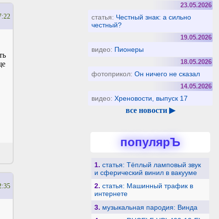
23.05.2026
7:22
статья:
Честный знак: а сильно
честный?
19.05.2026
видео:
Пионеры
ть
18.05.2026
ще
фотоприкол:
Он ничего не сказал
14.05.2026
видео:
Хреновости, выпуск 17
все новости ▶
популярЪ
1.
статья: Тёплый ламповый звук
и сферический винил в вакууме
2.
статья: Машинный трафик в
2:35
интернете
3.
музыкальная пародия: Винда