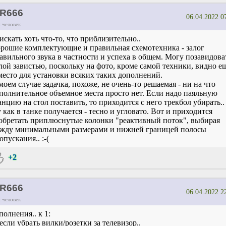
R666
06.04.2022 0
 человек
.искать хоть что-то, что приблизительно..
рошие комплектующие и правильная схемотехника - залог
авильного звука в частности и успеха в общем. Могу позавидова
лой завистью, поскольку на фото, кроме самой техники, видно е
место для установки всяких таких дополнений.
моем случае задачка, похоже, не очень-то решаемая - ни на что
полнительное объемное места просто нет. Если надо паяльную
анцию на стол поставить, то приходится с него трекбол убирать..
 как в танке получается - тесно и угловато. Вот и приходится
обретать приплюснутые колонки "реактивный поток", выбирая
жду минимальными размерами и нижней границей полосы
опускания.. :-(
+2
R666
06.04.2022 2
 человек
полнения.. к 1:
.если убрать вилки/розетки за телевизор..