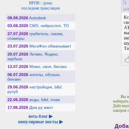
5
ВРПВ
/
думы
последняя трансляция
свой
Кс
08.08.2026
Autodesk
св
03.08.2026
CMS, нейрослоп, ТО
АТ
вы
27.07.2026
грабитель, сказка,
ше
спамеры
шу
23.07.2026
МегаФон обманывает
Та
20.07.2026
Литвяк, Яндекс,
карбыш
13.07.2026
Момо, своя, бензин
06.07.2026
ангелы, обсешн,
бензин
29.06.2026
настройщик, ЫЫ,
рутуб
Вы н
22.06.2026
воды, ЫЫ, спам
набирать
Действуе
17.06.2026
Дом.ру жжот
хакеров 
весь блог ▶
популярные посты ▶
Доба