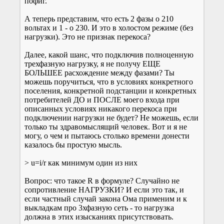
пофиг.
А теперь представим, что есть 2 фазы о 210
вольтах и 1 - о 230. И это в холостом режиме (без
нагрузки). Это не признак перекоса?
Далее, какой шанс, что подключив полноценную
трехфазную нагрузку, я не получу ЕЩЕ
БОЛЬШЕЕ расхождение между фазами? Ты
можешь поручиться, что в условиях конкретного
поселения, конкретной подстанции и конкретных
потребителей ДО и ПОСЛЕ моего входа при
описанных условиях никакого перекоса при
подключении нагрузки не будет? Не можешь, если
только ты здравомыслящий человек. Вот и я не
могу, о чем и пытаюсь столько времени донести
казалось бы простую мысль.
> u=i/r как минимум один из них
Вопрос: что такое R в формуле? Случайно не
сопротивление НАГРУЗКИ? И если это так, и
если частный случай закона Ома применим и к
выкладкам про 3хфазную сеть - то нагрузка
должна в этих изысканиях присутствовать.