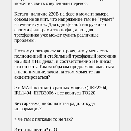
может выявить озвученный перекос.
Кстати, наличие 220В на фазе в момент замера
совсем не значит, что напряжение там не "гуляет"
в течение суток. Для однофазной нагрузки со
своими фильтрами это пофиг, а вот для
трехфазника уже может сулить различные
проблемы.
Поэтому повторюсь: контроля, что у меня есть
полноценный и стабильный трехфазный источник
на 380В я НЕ делал, и соответственно НЕ писал,
что он есть. Таким образом продолжаю вдаваться
в непонимание, зачем на этом моменте так
акцентироваться?
> в МАПах стоят (в разных моделях) IRF2204,
IRL1404, IRFB3006 - все корпуса TO220
Без сарказма, любопытства ради: откуда
информация?
> че там с пятками то не так?
Это типа шутка? о_О