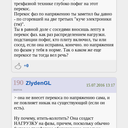
трехфазной технике глубоко пофиг на этот
перекос.
Перекос фаз по напряжению ты заметил бы давно
- по сгоревшей на две третьих "куче электроники
(тм)".
Ты в равной доле с соседями вносишь лепту в
перекос фаз. как раз распределением нагрузки.
подстанции пофиг, кто плиту включил, ты или
сосед, если она исправна, конечно. но напряжения
по фазам у тебя в норме. Так о каком же еще
перекосе ты тогда вел речь?
+0
190
ZlydenGL
15.07.2016 13:17
знаток
> она не внесет перекоса по напряжению сама, и
не повлияет никак на существующий (если он
есть).
Ну почему, итить-колотить? Она создаст
НАГРУЗКУ на фазы, причем, поскольку обычно