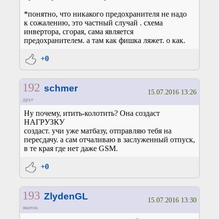
*понятно, что никакого предохранителя не надо
к сожалению, это частный случай . схема
инвертора, сгорая, сама является
предохранителем. а там как фишка ляжет. о как.
+0
192
schmer
15.07.2016 13:26
друг
Ну почему, итить-колотить? Она создаст
НАГРУЗКУ
создаст. учи уже матбазу, отправляю тебя на
пересдачу. а сам отчаливаю в заслуженный отпуск,
в те края где нет даже GSM.
+0
193
ZlydenGL
15.07.2016 13:30
знаток