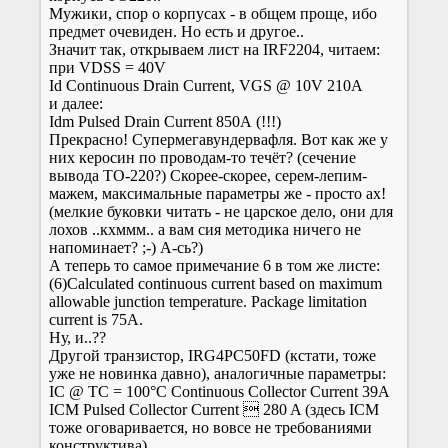
Мужики, спор о корпусах - в общем проще, ибо
предмет очевиден. Но есть и другое..
Значит так, открываем лист на IRF2204, читаем:
при VDSS = 40V
Id Continuous Drain Current, VGS @ 10V 210А
и далее:
Idm Pulsed Drain Current 850А (!!!)
Прекрасно! Супермегавундервафля. Вот как же у
них керосин по проводам-то течёт? (сечение
вывода ТО-220?) Скорее-скорее, серем-лепим-
мажем, максимальные параметры же - просто ах!
(мелкие буковки читать - не царское дело, они для
лохов ..кхммм.. а вам сия методика ничего не
напоминает? ;-) А-сь?)
А теперь то самое примечание 6 в том же листе:
(6)Calculated continuous current based on maximum
allowable junction temperature. Package limitation
current is 75A.
Ну, и..??
Другой транзистор, IRG4PC50FD (кстати, тоже
уже не новинка давно), аналогичные параметры:
IC @ TC = 100°C Continuous Collector Current 39А
ICM Pulsed Collector Current  280 A (здесь ICM
тоже оговаривается, но вовсе не требованиями
конструктива)