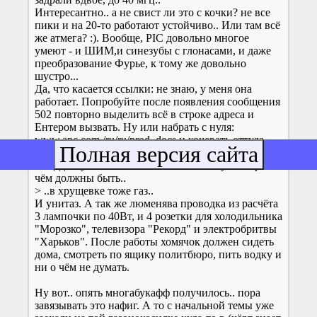
Интересантно.. а не свист ли это с кочки? не все
пики и на 20-то работают устойчиво.. Или там всё
же атмега? :). Вообще, PIС довольно многое
умеют - и ШИМ,и синезубы с глонасами, и даже
преобразование Фурье, к тому же довольно
шустро...
Да, что касается ссылки: не знаю, у меня она
работает. Попробуйте после появления сообщения
502 повторно выделить всё в строке адреса и
Ентером вызвать. Ну или набрать с нуля:
www.apc.com /ru/ru/prod_docs и кочевать оттуда.
Это страница справочных материалов, вроде
общедоступных. "волшебные" слова тут не при
чём должны быть..
> ..в хрущевке тоже газ..
И унитаз. А так же люменява проводка из расчёта
3 лампочки по 40Вт, и 4 розетки для холодильника
"Морозко", телевизора "Рекорд" и электробритвы
"Харьков". После работы хомячок должен сидеть
дома, смотреть по ящику политбюро, пить водку и
ни о чём не думать.
Ну вот.. опять многабукафф получилось.. пора
завязывать это нафиг. А то с начальной темы уже