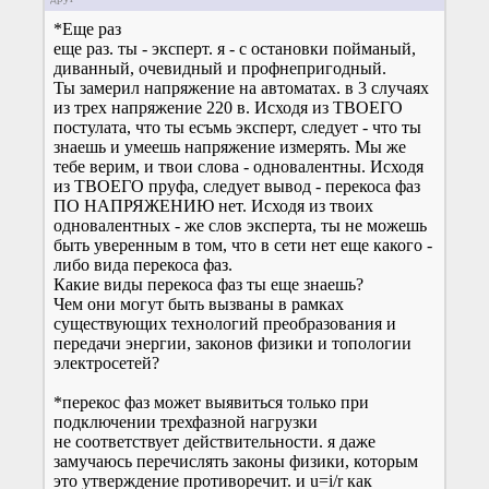
*Еще раз
еще раз. ты - эксперт. я - с остановки пойманый,
диванный, очевидный и профнепригодный.
Ты замерил напряжение на автоматах. в 3 случаях
из трех напряжение 220 в. Исходя из ТВОЕГО
постулата, что ты есъмь эксперт, следует - что ты
знаешь и умеешь напряжение измерять. Мы же
тебе верим, и твои слова - одновалентны. Исходя
из ТВОЕГО пруфа, следует вывод - перекоса фаз
ПО НАПРЯЖЕНИЮ нет. Исходя из твоих
одновалентных - же слов эксперта, ты не можешь
быть уверенным в том, что в сети нет еще какого -
либо вида перекоса фаз.
Какие виды перекоса фаз ты еще знаешь?
Чем они могут быть вызваны в рамках
существующих технологий преобразования и
передачи энергии, законов физики и топологии
электросетей?
*перекос фаз может выявиться только при
подключении трехфазной нагрузки
не соответствует действительности. я даже
замучаюсь перечислять законы физики, которым
это утверждение противоречит. и u=i/r как