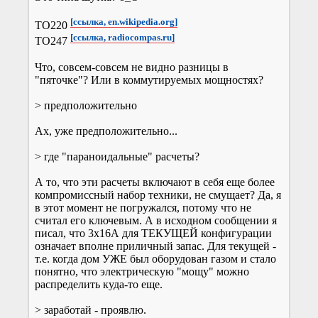
[ссылка, en.wikipedia.org]
ТО220
[ссылка, radiocompas.ru]
ТО247
Что, совсем-совсем не видно разницы в
"пяточке"? Или в коммутируемых мощностях?
> предположительно
Ах, уже предположительно...
> где "параноидальные" расчеты?
А то, что эти расчеты включают в себя еще более
компромиссный набор техники, не смущает? Да, я
в этот момент не погружался, потому что не
считал его ключевым. А в исходном сообщении я
писал, что 3х16А для ТЕКУЩЕЙ конфигурации
означает вполне приличный запас. Для текущей -
т.е. когда дом УЖЕ был оборудован газом и стало
понятно, что электрическую "мощу" можно
распределить куда-то еще.
> заработай - проявлю.