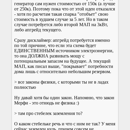
генератор сам нужен стоимостью от 150к (а лучше
от 250к). Поэтому пока что от этой идеи отказался
- хотя по расчетам такая спарка "отобъет" свою
стоимость в худшем случае за 5 лет. Но в таком
случае потребуется либо второй МАП на 3кВт,
либо апгрейд текущего.
Сразу дисклаймер: апгрейд потребуется именно
по той причине, что если эта схема будет
ЕДИНСТВЕННЫМ источником электроэнергии,
то она ДОЛЖНА развивать мощу с
потенциальным запасом на будущее. А текущий
МАП, как писал выше, "покрывает" потребности
дома лишь с относительно небольшим резервом.
> все законы физики, с которыми ты не в ладах
полностью
Ну давай хотя бы один закон. Напомню, что закон
Мерфи - это отнюдь не физика :)
> там про стебелек заземления то?
О каком стебельке речь и что с ним не так? У меня
сейчас заземлен нуль, причем совсем не