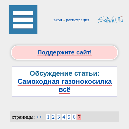
вход
-
регистрация
Поддержите сайт!
Обсуждение статьи:
Самоходная газонокосилка
всё
страницы:
<<
1
2
3
4
5
6
7