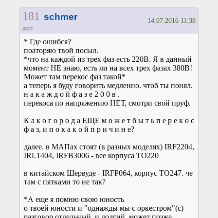
181
schmer
14.07.2016 11:38
друг
* Где ошибся?
поаторяю твой посыл.
*что на каждой из трех фаз есть 220В. Я в данный
момент НЕ знаю, есть ли на всех трех фазах 380В!
Может там перекос фаз такой*
а теперь я буду говорить медленно. чтоб ты понял.
н а к а ж д о й ф а з е 2 0 0 в .
перекоса по напряжению НЕТ, смотри свой пруф.
К а к о г о р о д а ЕЩЕ м о ж е т б ы т ь п е р е к о с
ф а з, и п о к а к о й п р и ч и н е?
далее. в МАПах стоят (в разных моделях) IRF2204,
IRL1404, IRFB3006 - все корпуса TO220
в китайском Шервуде - IRFP064, корпус TO247. че
там с пятками то не так?
*А еще я помню свою юность
о твоей юности и "однажды мы с оркестром"(с)
разговор отдельный. и долгий. может позже.