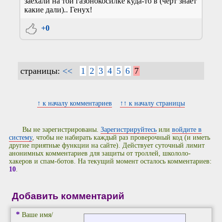
заехали на той газонокосилке куда-то в (чёрт знает
какие дали).. Генух!
+0
страницы:
<<
1
2
3
4
5
6
7
↑ к началу комментариев
↑↑ к началу страницы
Вы не зарегистрированы.
Зарегистрируйтесь
или
войдите в
систему
, чтобы не набирать каждый раз проверочный код (и иметь
другие приятные функции на сайте). Действует суточный лимит
анонимных комментариев для защиты от троллей, школоло-
хакеров и спам-ботов. На текущий момент осталось комментариев:
10
.
Добавить комментарий
*
Ваше имя/