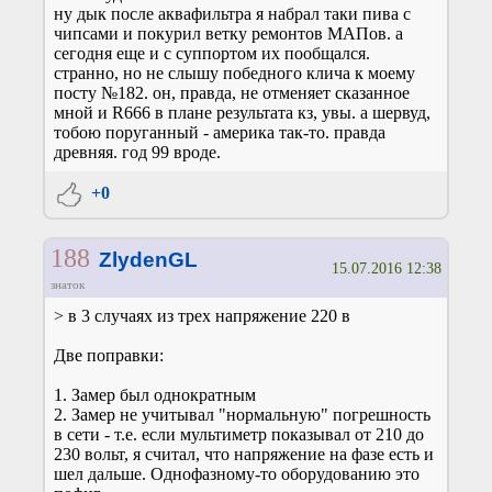
ну дык после аквафильтра я набрал таки пива с
чипсами и покурил ветку ремонтов МАПов. а
сегодня еще и с суппортом их пообщался.
странно, но не слышу победного клича к моему
посту №182. он, правда, не отменяет сказанное
мной и R666 в плане результата кз, увы. а шервуд,
тобою поруганный - америка так-то. правда
древняя. год 99 вроде.
+0
188
ZlydenGL
15.07.2016 12:38
знаток
> в 3 случаях из трех напряжение 220 в
Две поправки:
1. Замер был однократным
2. Замер не учитывал "нормальную" погрешность
в сети - т.е. если мультиметр показывал от 210 до
230 вольт, я считал, что напряжение на фазе есть и
шел дальше. Однофазному-то оборудованию это