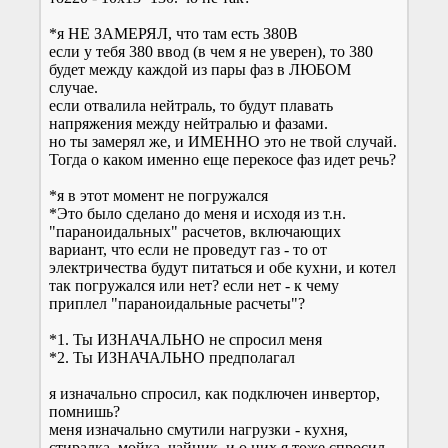
*я НЕ ЗАМЕРЯЛ, что там есть 380В
если у тебя 380 ввод (в чем я не уверен), то 380
будет между каждой из пары фаз в ЛЮБОМ
случае.
если отвалила нейтраль, то будут плавать
напряжения между нейтралью и фазами.
но ты замерял же, и ИМЕННО это не твой случай.
Тогда о каком именно еще перекосе фаз идет речь?
*я в этот момент не погружался
*Это было сделано до меня и исходя из т.н.
"параноидальных" расчетов, включающих
вариант, что если не проведут газ - то от
электричества будут питаться и обе кухни, и котел
так погружался или нет? если нет - к чему
приплел "параноидальные расчеты"?
*1. Ты ИЗНАЧАЛЬНО не спросил меня
*2. Ты ИЗНАЧАЛЬНО предполагал
я изначально спросил, как подключен инвертор,
помнишь?
меня изначально смутили нагрузки - кухня,
стиралка, мойка, чайник. и о них я тоже спросил,