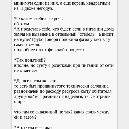
минимум один из них. а еще корень квадратный
из -1 дюже негодуэ.
*О каком стебельке речь
об этом
*А представь себе, что будет, если в питании дома
земля не выведена в отдельный "стебель", а висит
на нуле? Грубо говоря половина фазы уйдет в ту
самую землю.
подробнее плз. с физикой процесса.
*Так понятней?
вполне. но суету с розетками при питании от сети
не отменяет.
*Да все в том же газе
то есть быт продвинутого технически селянина
равнозначен по расходу ресурсов быту обитателя
хрущебы? вся разница? я надеялся, ты смотришь
шире.
что там со скважиной не так? какая связь между
ей и газом?
*А откуда все-таки