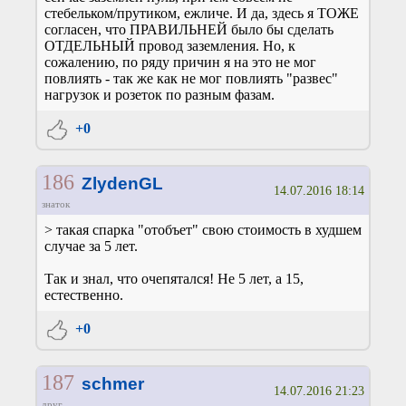
стебельком/прутиком, ежличе. И да, здесь я ТОЖЕ
согласен, что ПРАВИЛЬНЕЙ было бы сделать
ОТДЕЛЬНЫЙ провод заземления. Но, к
сожалению, по ряду причин я на это не мог
повлиять - так же как не мог повлиять "развес"
нагрузок и розеток по разным фазам.
+0
186
ZlydenGL
14.07.2016 18:14
знаток
> такая спарка "отобъет" свою стоимость в худшем
случае за 5 лет.
Так и знал, что очепятался! Не 5 лет, а 15,
естественно.
+0
187
schmer
14.07.2016 21:23
друг