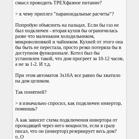
смысл проводить ТРЕХфазное питание?
> к чему приплел "параноидальные расчеты"?
Попробую объяснить на пальцах. Если бы газ не
был подключен - вторая кухня бы ограничилась
разве что маленьким холодильником,
микроволновкой и чайником. Кухней от этого она
бы быть не перестала, просто резко потеряла бы в
доступном функционале. Котел был бы
установлен такой, что дом прогреет за 10-12 часов,
а не за 1-2. И т.д.
При этом автоматов 3х16А все равно бы хватило
на дом целиком.
Так понятней?
> я изначально спросил, как подключен инвертор,
помнишь?
А как зависит схема подключения инвертора от
проходящей через него мощности, если я сразу
писал, что он (инвертор) резервирует весь дом?
о_О