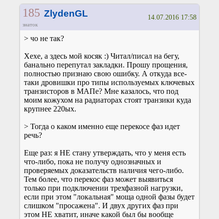
185
ZlydenGL
14.07.2016 17:58
знаток
> чо не так?
Хехе, а здесь мой косяк :) Читал/писал на бегу,
банально перепутал закладки. Прошу прощения,
полностью признаю свою ошибку. А откуда все-
таки дровишки про типы используемых ключевых
транзисторов в МАПе? Мне казалось, что под
моим кожухом на радиаторах стоят транзики куда
крупнее 220ых.
> Тогда о каком именно еще перекосе фаз идет
речь?
Еще раз: я НЕ стану утверждать, что у меня есть
что-либо, пока не получу однозначных и
проверяемых доказательств наличия чего-либо.
Тем более, что перекос фаз может выявиться
только при подключении трехфазной нагрузки,
если при этом "локальная" моща одной фазы будет
слишком "просажена". И двух других фаз при
этом НЕ хватит, иначе какой был бы вообще