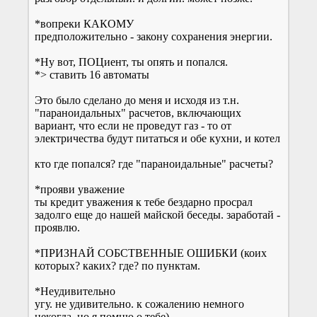
*вопреки КАКОМУ
предположительно - закону сохранения энергии.
*Ну вот, ПОЦиент, ты опять и попался.
*> ставить 16 автоматы
Это было сделано до меня и исходя из т.н.
"параноидальных" расчетов, включающих
вариант, что если не проведут газ - то от
электричества будут питаться и обе кухни, и котел
кто где попался? где "параноидальные" расчеты?
*прояви уважение
ты кредит уважения к тебе бездарно просрал
задолго еще до нашей майской беседы. заработай -
проявлю.
*ПРИЗНАЙ СОБСТВЕННЫЕ ОШИБКИ (коих
которых? каких? где? по пунктам.
*Неудивительно
угу. не удивительно. к сожалению немного
некогда. но я помню о тебе)