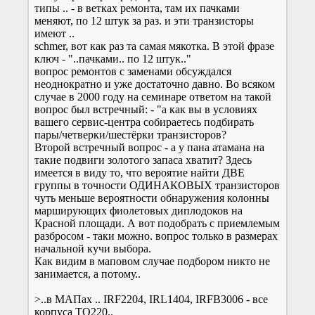
типы .. - в ветках ремонта, там их пачками
меняют, по 12 штук за раз. и эти транзисторы
имеют ..
schmer, вот как раз та самая мякотка. В этой фразе
ключ - "..пачками.. по 12 штук.."
вопрос ремонтов с заменами обсуждался
неоднократно и уже достаточно давно. Во всяком
случае в 2000 году на семинаре ответом на такой
вопрос был встречный: - "а как вы в условиях
вашего сервис-центра собираетесь подбирать
пары/четверки/шестёрки транзисторов?
Второй встречный вопрос - а у пана атамана на
такие подвиги золотого запаса хватит? Здесь
имеется в виду то, что вероятие найти ДВЕ
группы в точности ОДИНАКОВЫХ транзисторов
чуть меньше вероятности обнаружения колонны
марширующих фиолетовых диплодоков на
Красной площади. А вот подобрать с приемлемым
разбросом - таки можно. вопрос только в размерах
начальной кучи выбора.
Как видим в маповом случае подбором никто не
занимается, а потому..
>..в МАПах .. IRF2204, IRL1404, IRFB3006 - все
корпуса TO220..