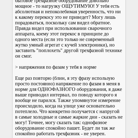
бытовое трехфазное оборудование довольно
мощное - то нагрузку ОЩУТИМУЮ! У тебя есть
абсолютная и непоколебимая уверенность, что ни
к какому перекосу это не приведет? Могу лишь
порадоваться, поскольку сам видел обратное.
Правда видел при использовании сварочного
аппарата, коему этот перекос в принципе до
одного места (если это только не современный
жутко умный агрегат с кучей электроники), но
заставить "поплохеть" другой трехфазной технике
он смог.
> напряжения по фазам у тебя в норме
Еще раз повторю (блин, я эту фразу использую
просто постоянно) напряжение по фазам в меня в
норме для ОДНОФАЗНОГО оборудования, я даже
выше приводил интервал, по поводу которого я
вообще не парился. Также упомянутое измерение
происходило, когда на улице уже основательно
потеплело. Что конкретно получается с напругой
в самые холодные и самые жаркие дни - сказать не
могу! Точнее, могу сказать так: однофазное
оборудование спокойно пашет. Будет ли так же
спокойно работать трехфазник - не уверен.