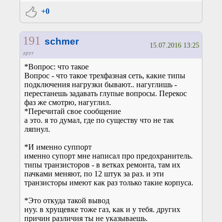
+0
191
schmer
15.07.2016 13:25
друг
*Вопрос: что такое
Вопрос - что такое трехфазная сеть, какие типы
подключения нагрузки бывают.. нагуглишь -
перестанешь задавать глупые вопросы. Перекос
фаз же смотрю, нагуглил.
*Перечитай свое сообщение
а это. я то думал, где по существу что не так
ляпнул.
*И именно суппорт
именно супорт мне написал про предохранитель.
типы транзисторов - в ветках ремонта, там их
пачками меняют, по 12 штук за раз. и эти
транзисторы имеют как раз только такие корпуса.
*Это откуда такой вывод
нуу. в хрущевке тоже газ, как и у тебя. других
причин различия ты не указываешь.