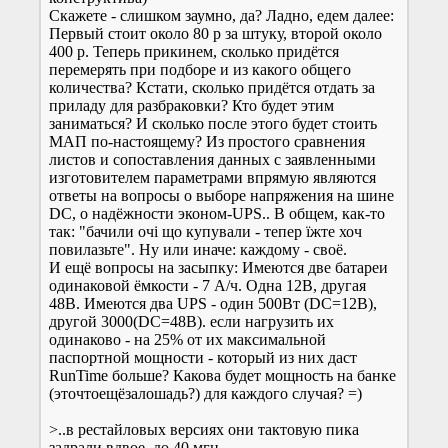
Скажете - слишком заумно, да? Ладно, едем далее:
Первый стоит около 80 р за штуку, второй около
400 р. Теперь прикинем, сколько придётся
перемерять при подборе и из какого общего
количества? Кстати, сколько придётся отдать за
приладу для разбраковки? Кто будет этим
заниматься? И сколько после этого будет стоить
МАП по-настоящему? Из простого сравнения
листов и сопоставления данных с заявленными
изготовителем параметрами впрямую являются
ответы на вопросы о выборе напряжения на шине
DC, о надёжности эконом-UPS.. В общем, как-то
так: "бачили очі що купували - тепер їжте хоч
повилазьте". Ну или иначе: каждому - своё.
И ещё вопросы на засыпку: Имеются две батареи
одинаковой ёмкости - 7 А/ч. Одна 12В, другая
48В. Имеются два UPS - один 500Вт (DC=12В),
другой 3000(DC=48В). если нагрузить их
одинаково - на 25% от их максимальной
паспортной мощности - который из них даст
RunTime больше? Какова будет мощность на банке
(эточтоещёзалошадь?) для каждого случая? =)
>..в рестайловых версиях они тактовую пика
задрали вдвое, до 40 мгц..