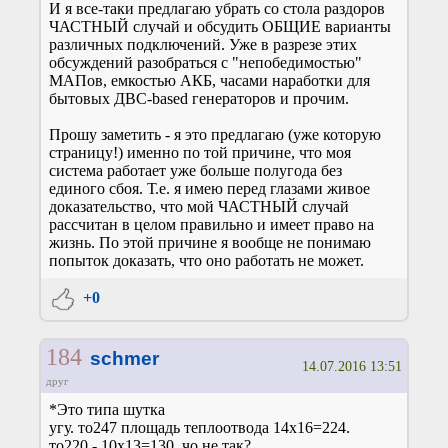
И я все-таки предлагаю убрать со стола раздоров
ЧАСТНЫЙ случай и обсудить ОБЩИЕ варианты
различных подключений. Уже в разрезе этих
обсуждений разобраться с "непобедимостью"
МАПов, емкостью АКБ, часами наработки для
бытовых ДВС-based генераторов и прочим.
Прошу заметить - я это предлагаю (уже которую
страницу!) именно по той причине, что моя
система работает уже больше полугода без
единого сбоя. Т.е. я имею перед глазами живое
доказательство, что мой ЧАСТНЫЙ случай
рассчитан в целом правильно и имеет право на
жизнь. По этой причине я вообще не понимаю
попыток доказать, что оно работать не может.
+0
184
schmer
14.07.2016 13:51
друг
*Это типа шутка
угу. то247 площадь теплоотвода 14х16=224.
то220 - 10х13=130. чо не так?