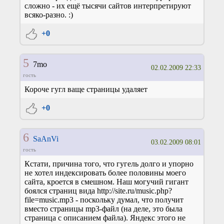
сложно - их ещё тысячи сайтов интерпретируют
всяко-разно. :)
+0
5
7mo
02.02.2009 22:33
гость
Короче гугл ваще страницы удаляет
+0
6
SaAnVi
03.02.2009 08:01
гость
Кстати, причина того, что гугель долго и упорно
не хотел индексировать более половины моего
сайта, кроется в смешном. Наш могучий гигант
боялся страниц вида http://site.ru/music.php?
file=music.mp3 - поскольку думал, что получит
вместо страницы mp3-файл (на деле, это была
страница с описанием файла). Яндекс этого не