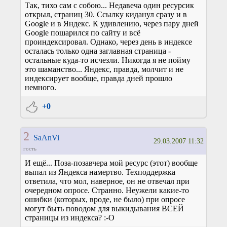
Так, тихо сам с собою... Недавеча один ресурсик
открыл, страниц 30. Ссылку киданул сразу и в
Google и в Яндекс. К удивлению, через пару дней
Google пошарился по сайту и всё
проиндексировал. Однако, через день в индексе
осталась только одна заглавная страница -
остальные куда-то исчезли. Никогда я не пойму
это шаманство... Яндекс, правда, молчит и не
индексирует вообще, правда дней прошло
немного.
+0
2
SaAnVi
29.03.2007 11:32
гость
И ещё... Поза-позавчера мой ресурс (этот) вообще
выпал из Яндекса намертво. Техподдержка
ответила, что мол, наверное, он не отвечал при
очередном опросе. Странно. Неужели какие-то
ошибки (которых, вроде, не было) при опросе
могут быть поводом для выкидывания ВСЕЙ
страницы из индекса? :-О