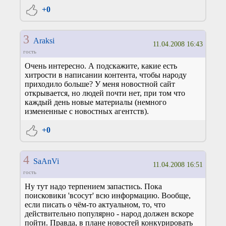
+0
3
Araksi
11.04.2008 16:43
гость
Очень интересно. А подскажите, какие есть
хитрости в написании контента, чтобы народу
приходило больше? У меня новостной сайт
открывается, но людей почти нет, при том что
каждый день новые материалы (немного
измененные с новостных агентств).
+0
4
SaAnVi
11.04.2008 16:51
гость
Ну тут надо терпением запастись. Пока
поисковики 'всосут' всю информацию. Вообще,
если писать о чём-то актуальном, то, что
действительно популярно - народ должен вскоре
пойти. Правда, в плане новостей конкурировать