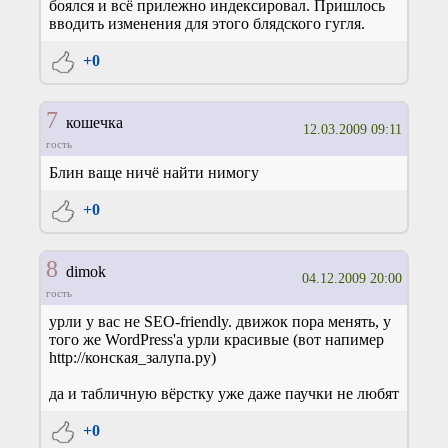
боялся и всё прилежно индексировал. Пришлось
вводить изменения для этого блядского гугля.
+0
7
кошечка
12.03.2009 09:11
гость
Блин ваще ничё найти нимогу
+0
8
dimok
04.12.2009 20:00
гость
урли у вас не SEO-friendly. движок пора менять, у
того же WordPress'а урли красивые (вот напимер
http://конская_залупа.ру)
да и табличную вёрстку уже даже паучки не любят
+0