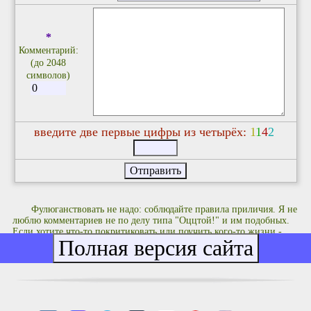
*
Комментарий:
(до 2048
символов)
введите две первые цифры из четырёх:
1
1
4
2
Фулюганствовать не надо: соблюдайте правила приличия. Я не
люблю комментариев не по делу типа "Оццтой!" и им подобных.
Если хотите что-то покритиковать или поучить кого-то жизни -
делайте это с чувством, с толком и с расстановкой.