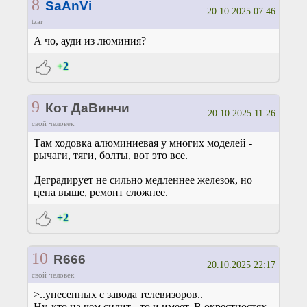
8
SaAnVi
20.10.2025 07:46
tzar
А чо, ауди из люминия?
+2
9
Кот ДаВинчи
20.10.2025 11:26
свой человек
Там ходовка алюминиевая у многих моделей -
рычаги, тяги, болты, вот это все.
Деградирует не сильно медленнее железок, но
цена выше, ремонт сложнее.
+2
10
R666
20.10.2025 22:17
свой человек
>..унесенных с завода телевизоров..
Ну, кто на чем сидит - то и имеет. В окрестностях