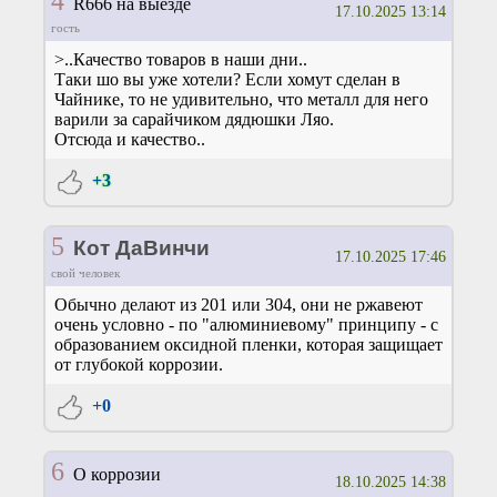
4
R666 на выезде
17.10.2025 13:14
гость
>..Качество товаров в наши дни..
Таки шо вы уже хотели? Если хомут сделан в
Чайнике, то не удивительно, что металл для него
варили за сарайчиком дядюшки Ляо.
Отсюда и качество..
+3
5
Кот ДаВинчи
17.10.2025 17:46
свой человек
Обычно делают из 201 или 304, они не ржавеют
очень условно - по "алюминиевому" принципу - с
образованием оксидной пленки, которая защищает
от глубокой коррозии.
+0
6
О коррозии
18.10.2025 14:38