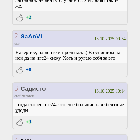
Заголовок не ленты случайно? Эти любят такие
же.
+2
2
SaAnVi
13.10.2025 09:54
tzar
Наверное, на ленте и прочитал. :) В основном на
ней да на нгс24 сижу. Хоть и ругаю себя за это.
+0
3
Садисто
13.10.2025 10:14
свой человек
Тогда скорее нгс24- это еще большие кликбейтные
удоды.
+3