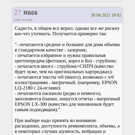
27
R666
30.04.2021 18:02
свой человек
Садисто, в общем все верно, однако все же рискну
кое-что уточнить. Получается примерно так:
"- печатаются средние и большие для дома объемы
в стандартном качестве - лазерник;
- печатается избранное и нужна правильная
цветопередача (фотошоп, корел и Ко) - струйник;
- печатается много - струйник+СНПЧ (качество
будет хуже, чем на оригинальных картриджах);
- печатаются тексты ч/б (много), возможно с ч/б
иллюстрациями - матричный. (например, EPSON
LQ-2180 c 24-иглами);
- печатаются пасквили (редко и немного),
заполняются бланки, пишутся отчеты - матричный
EPSON LX-300 (качество для чиновников будет
самым подходящим)."
При выборе надо принять во внимание
расходники, доступность ремкомплекта, объемы, а
в некоторых случаях шумность, вибрации и