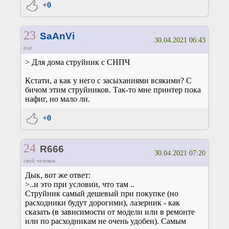
+0
23
SaAnVi
30.04.2021 06:43
tzar
> Для дома струйник с СНПЧ
Кстати, а как у него с засыханиями всякими? С
бичом этим струйников. Так-то мне принтер пока
нафиг, но мало ли.
+0
24
R666
30.04.2021 07:20
свой человек
Дык, вот же ответ:
>..и это при условии, что там ..
Струйник самый дешевый при покупке (но
расходники будут дорогими), лазерник - как
сказать (в зависимости от модели или в ремонте
или по расходникам не очень удобен). Самым