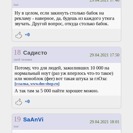
29.04.2021 17:48
tzar
Ну в целом, если закинуть столько бабок на
рекламу - наверное, да, будешь из каждого утюга
звучать. Другой вопрос, откуда столько бабок.
+0
18
Садисто
29.04.2021 17:50
свой человек
Потому, что для людей, зажиливших 10 000 на
нормальный ноут (раз уж вперлось что-то такое)
или моноблок (фее) вот такая штука за глОза:
[ссылка, www.dns-shop.ru]
А так там за 5 000 найти хорошее можно.
+0
19
SaAnVi
29.04.2021 18:01
tzar