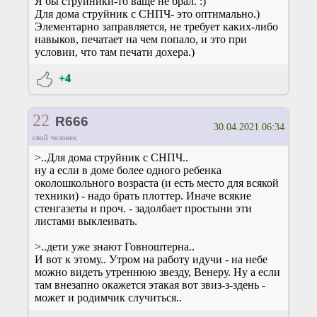
Я бы струйники-то ваще не брал. :)
Для дома струйник с СНПЧ- это оптимально.)
Элементарно заправляется, не требует каких-либо
навыков, печатает на чем попало, и это при
условии, что там печати дохера.)
+4
22
R666
30.04.2021 06:34
свой человек
>..Для дома струйник с СНПЧ..
ну а если в доме более одного ребенка
околошкольного возраста (и есть место для всякой
техники) - надо брать плоттер. Иначе всякие
стенгазеты и проч. - задолбает простыни эти
листами выклеивать.
>..дети уже знают Говноштерна..
И вот к этому.. Утром на работу идучи - на небе
можно видеть утреннюю звезду, Венеру. Ну а если
там внезапно окажется этакая вот звиз-з-здень -
может и родимчик случиться..