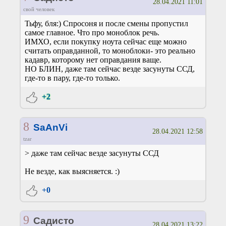
28.04.2021 11:01
свой человек
Тьфу, бля:) Спросоня и после смены пропустил
самое главное. Что про моноблок речь.
ИМХО, если покупку ноута сейчас еще можно
считать оправданной, то моноблоки- это реально
кадавр, которому нет оправдания ваще.
НО БЛИН, даже там сейчас везде засунуты ССД,
где-то в пару, где-то только.
+2
8
SaAnVi
28.04.2021 12:58
tzar
> даже там сейчас везде засунуты ССД
Не везде, как выясняется. :)
+0
9
Садисто
28.04.2021 13:22