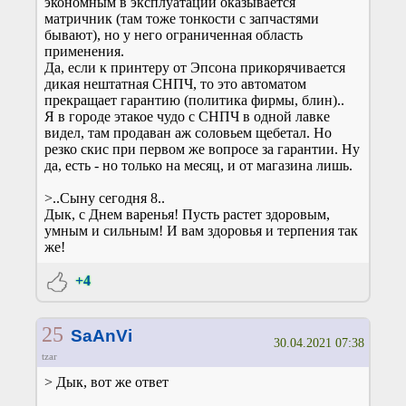
экономным в эксплуатации оказывается
матричник (там тоже тонкости с запчастями
бывают), но у него ограниченная область
применения.
Да, если к принтеру от Эпсона прикорячивается
дикая нештатная СНПЧ, то это автоматом
прекращает гарантию (политика фирмы, блин)..
Я в городе этакое чудо с СНПЧ в одной лавке
видел, там продаван аж соловьем щебетал. Но
резко скис при первом же вопросе за гарантии. Ну
да, есть - но только на месяц, и от магазина лишь.
>..Сыну сегодня 8..
Дык, с Днем варенья! Пусть растет здоровым,
умным и сильным! И вам здоровья и терпения так
же!
+4
25
SaAnVi
30.04.2021 07:38
tzar
> Дык, вот же ответ