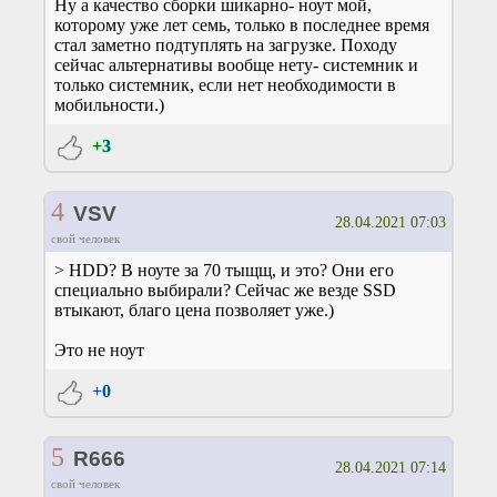
Ну а качество сборки шикарно- ноут мой,
которому уже лет семь, только в последнее время
стал заметно подтуплять на загрузке. Походу
сейчас альтернативы вообще нету- системник и
только системник, если нет необходимости в
мобильности.)
+3
4
VSV
28.04.2021 07:03
свой человек
> HDD? В ноуте за 70 тыщщ, и это? Они его
специально выбирали? Сейчас же везде SSD
втыкают, благо цена позволяет уже.)
Это не ноут
+0
5
R666
28.04.2021 07:14
свой человек