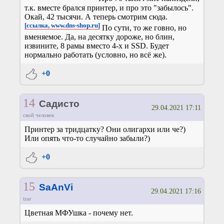
т.к. вместе брался принтер, и про это "забылось".
Окай, 42 тысячи. А теперь смотрим сюда.
[ссылка, www.dns-shop.ru]
По сути, то же говно, но
вменяемое. Да, на десятку дороже, но блин,
извините, 8 рамы вместо 4-х и SSD. Будет
нормально работать (условно, но всё же).
+0
14
Садисто
29.04.2021 17:11
свой человек
Принтер за тридцатку? Они олигархи или че?)
Или опять что-то случайно забыли?)
+0
15
SaAnVi
29.04.2021 17:16
tzar
Цветная МФУшка - почему нет.