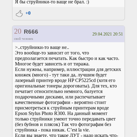
Я бы струйники-то ваще не брал. :)
+0
20
R666
29.04.2021 20:51
свой человек
>..струйники-то ваще не..
Это вообще-то зависит от того, что
предполагается печатать. Как быстро и как часто.
Многое будет зависеть и от тиража.
Если нужны, например, иллюстрации для детских
книжек (много) - тут таки да, лучшим будет
лазерный принтер вроде HP CP5225cd (хотя его
оригинальные тонеры дороговаты). Для тех, кто
печатает относительно немного, балуется
подарочными дисками, или распечатывает
качественные фотографии - вероятно стоит
присмотреться к струйным принтерам вроде
Epson Stylus Photo R300. На данный момент
только струйники умеют точно передавать цвет
(без бубнов и плясок) Так что фотографам без
струйника - пока никак. С’est la vie.
Если вы знаете, что такое ЛУТ - надо искать что-