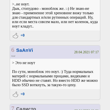
>..не ноут.
Дык, стопудово - моноблок же. :-) Не знаю-не
знаю - применение этой хреновине вижу только
для стандартных и/или рутинных операций. Ну,
или если места совсем мало, или нет коленок, куда
ноут кладут..
+0
6
SaAnVi
28.04.2021 07:17
tzar
> Это не ноут
По сути, моноблок это ноут. :) Туда нормальных
матерей с нормальными процами, видяхами и
HDD обычно не ставят. Но вместо HDD же можно
было SSD воткнуть, за такую-то цену.
+0
7
Садисто