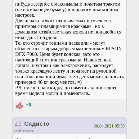
нибудь лазерное с максимально покатым трактом
(не изгибающее бумагу) и широким диапазоном
настроек.
Для печати всяких несмываемых штучек есть
принтеры с плавящимися красками - но в
домашнем хозяйстве такая корова не понадобится
никогда. Стопудово.
Те, кто строчит тоннами пасквили - могут
обзавестись старым добрым матричником EPSON
DFX-7000. Цена будет конская, зато это -
настоящий спутник графомана. Надежен как
лопата, шустрый как электровеник, расходует
только красящую ленту и печатает на рулонной
или фальцованной бумаге. За день может написать
примерно 40 кг документов. =)
P.S. писано навскидку, по памяти - за последнее
время модели могли и поменяться..
+5
21
Садисто
30.04.2021 05:58
свой человек