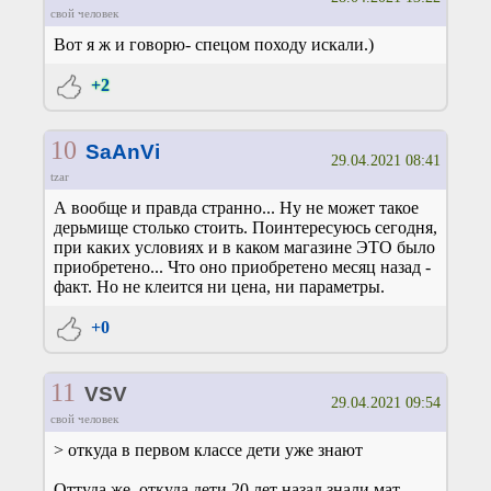
свой человек
Вот я ж и говорю- спецом походу искали.)
+2
10
SaAnVi
29.04.2021 08:41
tzar
А вообще и правда странно... Ну не может такое
дерьмище столько стоить. Поинтересуюсь сегодня,
при каких условиях и в каком магазине ЭТО было
приобретено... Что оно приобретено месяц назад -
факт. Но не клеится ни цена, ни параметры.
+0
11
VSV
29.04.2021 09:54
свой человек
> откуда в первом классе дети уже знают
Оттуда же, откуда дети 20 лет назад знали мат,