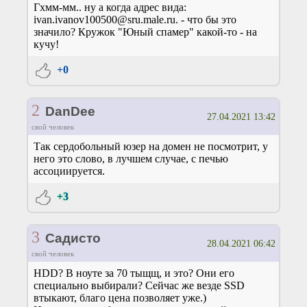
Гхмм-мм.. ну а когда адрес вида:
ivan.ivanov100500@sru.male.ru. - что бы это
значило? Кружок "Юный спамер" какой-то - на
кучу!
+0
2
DanDee
27.04.2021 13:42
свой человек
Так сердобольный юзер на домен не посмотрит, у
него это слово, в лучшем случае, с печью
ассоциируется.
+3
3
Садисто
28.04.2021 06:42
свой человек
HDD? В ноуте за 70 тыщщ, и это? Они его
специально выбирали? Сейчас же везде SSD
втыкают, благо цена позволяет уже.)