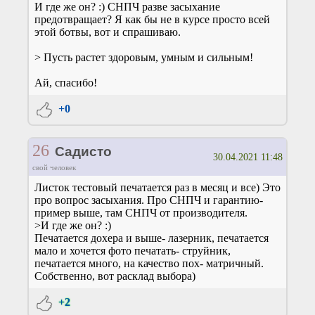
И где же он? :) СНПЧ разве засыхание
предотвращает? Я как бы не в курсе просто всей
этой ботвы, вот и спрашиваю.
> Пусть растет здоровым, умным и сильным!
Ай, спасибо!
+0
26
Садисто
30.04.2021 11:48
свой человек
Листок тестовый печатается раз в месяц и все) Это
про вопрос засыхания. Про СНПЧ и гарантию-
пример выше, там СНПЧ от производителя.
>И где же он? :)
Печатается дохера и выше- лазерник, печатается
мало и хочется фото печатать- струйник,
печатается много, на качество пох- матричный.
Собственно, вот расклад выбора)
+2