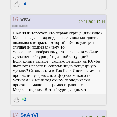
+0
16
VSV
29.04.2021 17:44
свой человек
> Меня интересует, кто первая курица (или яйцо)
Меньше года назад видел школьника младшего
школьного возраста, который шёл по улице и
слушал (и подпевал) чему-то
моргенштернообразному, что играло на мобиле.
Достаточно "курица" в данной ситуации?
Если копать дальше - сколько детишек на Ютубе
пытаются перепеть современную популярную
музыку? Сколько там в ТикТоке, Инстаграмме и
прочих популярных платформах всякого по
мотивам? У меня под окном периодически
проезжала машина с громко играющим
Моргенштерном. Вот и "курицы" (имхо)
+2
17
SaAnVi