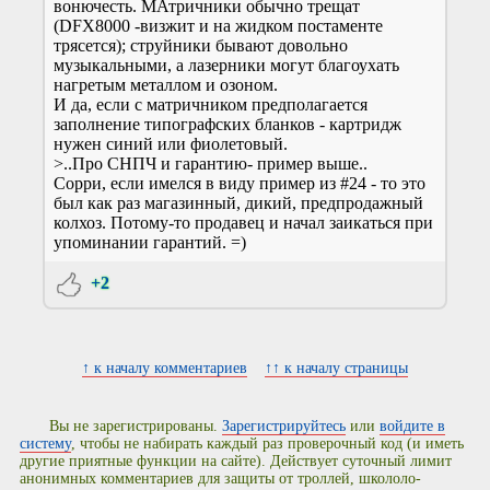
вонючесть. МАтричники обычно трещат
(DFX8000 -визжит и на жидком постаменте
трясется); струйники бывают довольно
музыкальными, а лазерники могут благоухать
нагретым металлом и озоном.
И да, если с матричником предполагается
заполнение типографских бланков - картридж
нужен синий или фиолетовый.
>..Про СНПЧ и гарантию- пример выше..
Сорри, если имелся в виду пример из #24 - то это
был как раз магазинный, дикий, предпродажный
колхоз. Потому-то продавец и начал заикаться при
упоминании гарантий. =)
+2
↑ к началу комментариев
↑↑ к началу страницы
Вы не зарегистрированы.
Зарегистрируйтесь
или
войдите в
систему
, чтобы не набирать каждый раз проверочный код (и иметь
другие приятные функции на сайте). Действует суточный лимит
анонимных комментариев для защиты от троллей, школоло-