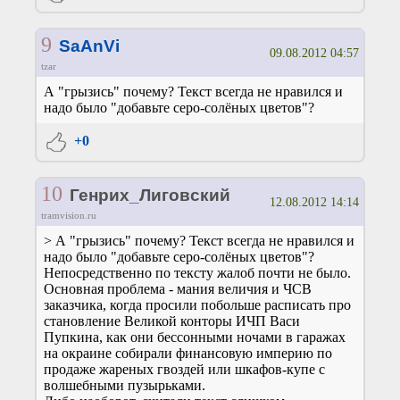
9
SaAnVi
09.08.2012 04:57
tzar
А "грызись" почему? Текст всегда не нравился и
надо было "добавьте серо-солёных цветов"?
+0
10
Генрих_Лиговский
12.08.2012 14:14
tramvision.ru
> А "грызись" почему? Текст всегда не нравился и
надо было "добавьте серо-солёных цветов"?
Непосредственно по тексту жалоб почти не было.
Основная проблема - мания величия и ЧСВ
заказчика, когда просили побольше расписать про
становление Великой конторы ИЧП Васи
Пупкина, как они бессонными ночами в гаражах
на окраине собирали финансовую империю по
продаже жареных гвоздей или шкафов-купе с
волшебными пузырьками.