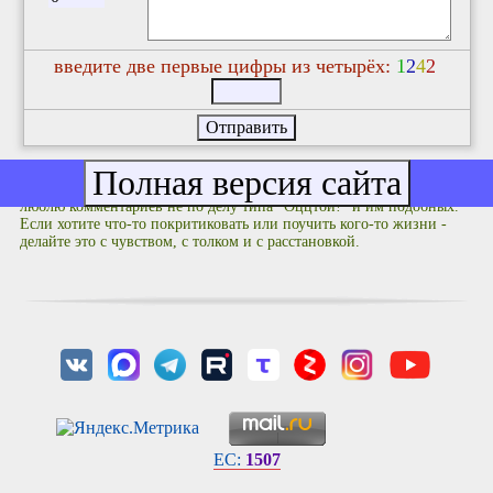
введите две первые цифры из четырёх:
1
2
4
2
Фулюганствовать не надо: соблюдайте правила приличия. Я не
люблю комментариев не по делу типа "Оццтой!" и им подобных.
Если хотите что-то покритиковать или поучить кого-то жизни -
делайте это с чувством, с толком и с расстановкой.
EC:
1507