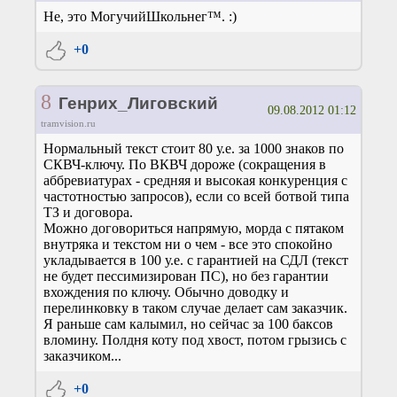
Не, это МогучийШкольнег™. :)
+0
8
Генрих_Лиговский
09.08.2012 01:12
tramvision.ru
Нормальный текст стоит 80 у.е. за 1000 знаков по
СКВЧ-ключу. По ВКВЧ дороже (сокращения в
аббревиатурах - средняя и высокая конкуренция с
частотностью запросов), если со всей ботвой типа
ТЗ и договора.
Можно договориться напрямую, морда с пятаком
внутряка и текстом ни о чем - все это спокойно
укладывается в 100 у.е. с гарантией на СДЛ (текст
не будет пессимизирован ПС), но без гарантии
вхождения по ключу. Обычно доводку и
перелинковку в таком случае делает сам заказчик.
Я раньше сам калымил, но сейчас за 100 баксов
вломину. Полдня коту под хвост, потом грызись с
заказчиком...
+0