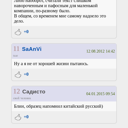
Либо наоборот, считали текст слишком
навороченным и пафосным для маленькой
компании, по-разному было.
В общем, со временем мне самому надоело это
дело.
+0
11
SaAnVi
12.08.2012 14:42
tzar
Ну а я не от хорошей жизни пытаюсь.
+0
12
Садисто
04.01.2015 09:54
свой человек
Блин, образец напомнил китайский русский)
+0