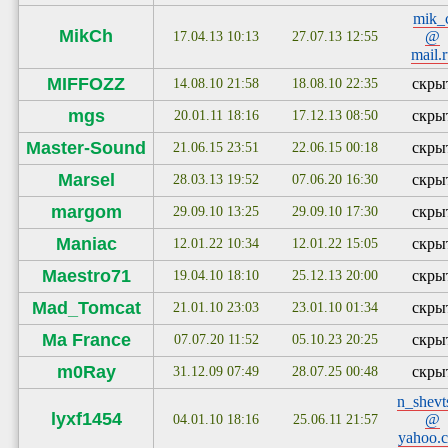
mik_
MikCh
@
17.04.13 10:13
27.07.13 12:55
mail.
MIFFOZZ
скры
14.08.10 21:58
18.08.10 22:35
mgs
скры
20.01.11 18:16
17.12.13 08:50
Master-Sound
скры
21.06.15 23:51
22.06.15 00:18
Marsel
скры
28.03.13 19:52
07.06.20 16:30
margom
скры
29.09.10 13:25
29.09.10 17:30
Maniac
скры
12.01.22 10:34
12.01.22 15:05
Maestro71
скры
19.04.10 18:10
25.12.13 20:00
Mad_Tomcat
скры
21.01.10 23:03
23.01.10 01:34
Ma France
скры
07.07.20 11:52
05.10.23 20:25
m0Ray
скры
31.12.09 07:49
28.07.25 00:48
n_shevt
lyxf1454
@
04.01.10 18:16
25.06.11 21:57
yahoo.