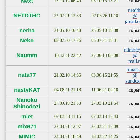
Next
скры
15.10.12 06:40
03.10.13 13:21
netdt
NETDTHC
@
22.07.21 12:33
07.05.26 11:18
gmail.
nerha
скры
24.05.10 16:40
25.05.10 18:38
Neko
скры
08.07.20 17:26
05.07.21 18:31
ntimofe
Naumm
@
10.12.11 22:42
27.06.13 02:00
mail.
runata
nata77
@
24.02.10 14:36
03.06.15 21:55
yandex
nastyKAT
скры
04.08.11 21:18
11.06.21 02:18
Nanoko
скры
27.03.19 21:53
27.03.19 21:54
Shinodozi
mlet
скры
07.03.13 11:15
07.03.13 12:43
mix671
скры
22.03.21 12:07
22.03.21 12:09
MIMIC
скры
23.03.21 18:49
18.03.22 14:25