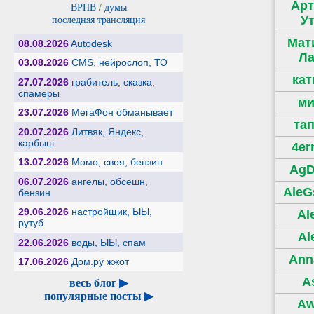
Ар
ВРПВ
/
думы
У
последняя трансляция
Мат
08.08.2026
Autodesk
Л
03.08.2026
CMS, нейрослоп, ТО
ка
27.07.2026
грабитель, сказка,
спамеры
м
23.07.2026
МегаФон обманывает
та
20.07.2026
Литвяк, Яндекс,
карбыш
4er
13.07.2026
Момо, своя, бензин
Ag
06.07.2026
ангелы, обсешн,
AleG
бензин
29.06.2026
настройщик, ЫЫ,
Al
рутуб
Al
22.06.2026
воды, ЫЫ, спам
Ann
17.06.2026
Дом.ру жжот
A
весь блог ▶
популярные посты ▶
Aw