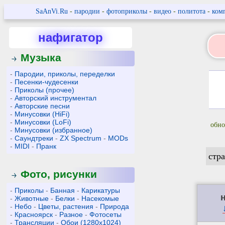
SaAnVi.Ru
-
пародии
-
фотоприколы
-
видео
-
политота
-
ком
нафигатор
Музыка
-
Пародии, приколы, переделки
-
Песенки-чудесенки
-
Приколы (прочее)
-
Авторский инструментал
-
Авторские песни
-
Минусовки (HiFi)
-
Минусовки (LoFi)
обно
-
Минусовки (избранное)
-
Саундтреки
-
ZX Spectrum
-
MODs
-
MIDI
-
Пранк
стр
Фото, рисунки
-
Приколы
-
Банная
-
Карикатуры
-
Животные
-
Белки
-
Насекомые
-
Небо
-
Цветы, растения
-
Природа
-
Красноярск
-
Разное
-
Фотосеты
-
Трансляции
-
Обои (1280x1024)