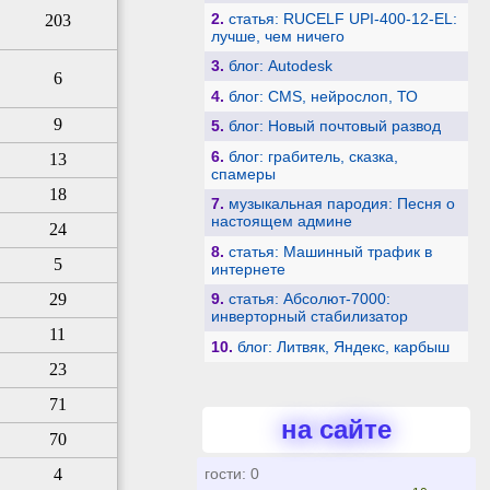
2.
статья: RUCELF UPI-400-12-EL:
203
лучше, чем ничего
3.
блог: Autodesk
6
4.
блог: CMS, нейрослоп, ТО
9
5.
блог: Новый почтовый развод
6.
блог: грабитель, сказка,
13
спамеры
18
7.
музыкальная пародия: Песня о
настоящем админе
24
8.
статья: Машинный трафик в
5
интернете
29
9.
статья: Абсолют-7000:
инверторный стабилизатор
11
10.
блог: Литвяк, Яндекс, карбыш
23
71
на сайте
70
4
гости: 0