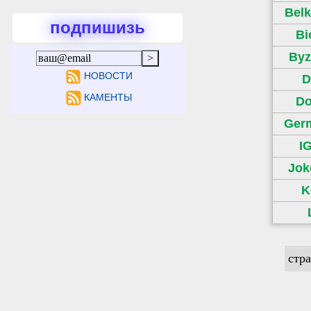
Bel
подпишизь
Bi
Byz
НОВОСТИ
D
КАМЕНТЫ
Do
Ger
I
Jok
K
стр