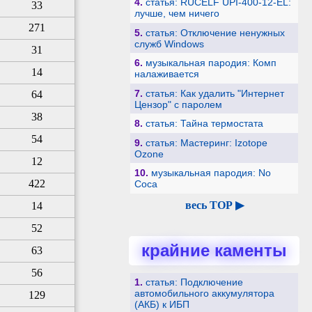
4.
статья: RUCELF UPI-400-12-EL:
33
лучше, чем ничего
271
5.
статья: Отключение ненужных
служб Windows
31
6.
музыкальная пародия: Комп
14
налаживается
7.
статья: Как удалить "Интернет
64
Цензор" с паролем
38
8.
статья: Тайна термостата
54
9.
статья: Мастеринг: Izotope
Ozone
12
10.
музыкальная пародия: No
422
Coca
весь TOP ▶
14
52
крайние каменты
63
56
1.
статья: Подключение
автомобильного аккумулятора
129
(АКБ) к ИБП