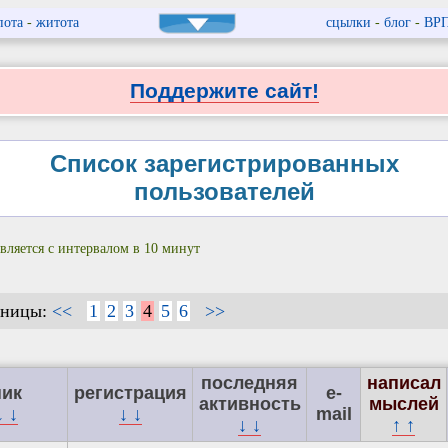
пота
-
житота
сцылки
-
блог
-
ВР
Поддержите сайт!
Список зарегистрированных
пользователей
вляется с интервалом в 10 минут
аницы:
<<
1
2
3
4
5
6
>>
последняя
написал
ник
регистрация
e-
активность
мыслей
↓ ↓
↓ ↓
mail
↓ ↓
↑ ↑