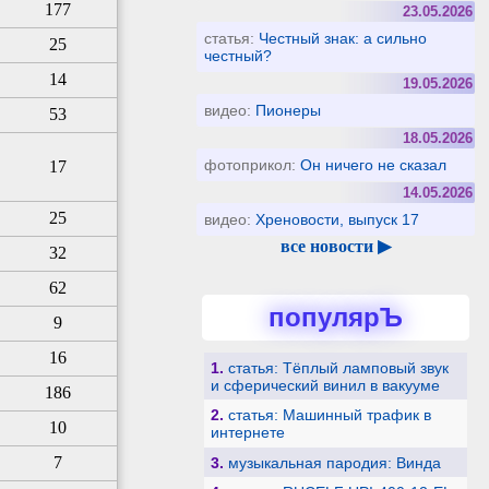
177
23.05.2026
статья:
Честный знак: а сильно
25
честный?
14
19.05.2026
видео:
Пионеры
53
18.05.2026
фотоприкол:
Он ничего не сказал
17
14.05.2026
25
видео:
Хреновости, выпуск 17
все новости ▶
32
62
популярЪ
9
16
1.
статья: Тёплый ламповый звук
и сферический винил в вакууме
186
2.
статья: Машинный трафик в
10
интернете
7
3.
музыкальная пародия: Винда