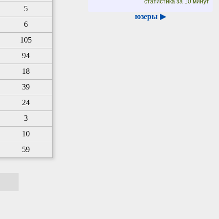
статистика за 10 минут
5
юзеры ▶
6
105
94
18
39
24
3
10
59