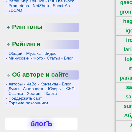
-
Battle Ship DeLuxe
-
Put The Block
gae
-
Prometeus
-
NetZhop
-
SpectrAn
-
sDCAD
grom
hag
Рингтоны
ig
ir
Рейтинги
lar
-
Общий
-
Музыка
-
Видео
-
Минусовки
-
Фото
-
Статьи
-
Блог
lo
m
Об авторе и сайте
para
-
Авторы
-
ЧаВо
-
Контакты
-
Блог
sa
-
Думы
-
Активность
-
Юзеры
-
КЖП
-
Ссылки
-
Хостинг
-
Карта
sa
-
Поддержать сайт
-
Горячие поклонники
su
Аб
блогЪ