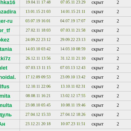
chka16
скрыт
2
19.04.11 17:48
07.05.11 23:29
zadira
скрыт
2
13.01.15 21:03
14.01.15 21:11
er-ru
скрыт
2
03.07.19 16:01
04.07.19 17:07
or_tf
скрыт
2
27.02.11 18:03
07.03.11 21:58
okez
скрыт
2
24.09.22 23:12
29.09.22 23:13
itania
скрыт
2
14.03.10 03:42
14.03.10 08:59
kki7z
скрыт
2
26.12.11 13:56
31.12.11 21:10
let
скрыт
2
07.03.13 11:15
07.03.13 12:43
noidal.
скрыт
2
17.12.09 09:53
23.09.10 13:42
lfus
скрыт
2
12.10.11 22:06
13.10.11 02:31
mita
скрыт
2
08.08.11 16:21
13.02.12 17:55
multa
скрыт
2
23.08.10 05:45
10.08.11 19:46
дуль
скрыт
2
27.04.12 15:33
27.04.12 18:26
Ан
скрыт
2
23.12.21 20:18
10.07.23 11:51