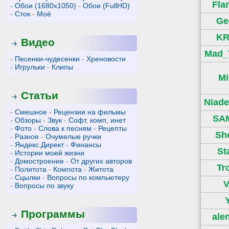
Fl
-
Обои (1680x1050)
-
Обои (FullHD)
-
Сток
-
Моё
Ge
KR
Видео
Mad_
-
Песенки-чудесенки
-
Хреновости
-
Игрульки
-
Клипы
M
Статьи
Niade
-
Смешное
-
Рецензии на фильмы
SA
-
Обзоры
-
Звук
-
Софт, комп, инет
-
Фото
-
Слова к песням
-
Рецепты
Sh
-
Разное
-
Очумелые ручки
-
Яндекс.Директ
-
Финансы
St
-
Истории моей жизни
-
Домостроение
-
От других авторов
Tr
-
Политота
-
Компота
-
Житота
-
Сцылки
-
Вопросы по компьютеру
-
Вопросы по звуку
Программы
ale