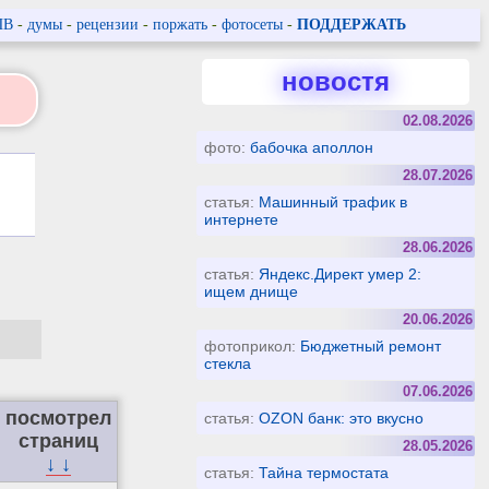
ПВ
-
думы
-
рецензии
-
поржать
-
фотосеты
-
ПОДДЕРЖАТЬ
новостя
02.08.2026
фото:
бабочка аполлон
28.07.2026
статья:
Машинный трафик в
интернете
28.06.2026
статья:
Яндекс.Директ умер 2:
ищем днище
20.06.2026
фотоприкол:
Бюджетный ремонт
стекла
07.06.2026
посмотрел
статья:
OZON банк: это вкусно
страниц
28.05.2026
↓ ↓
статья:
Тайна термостата