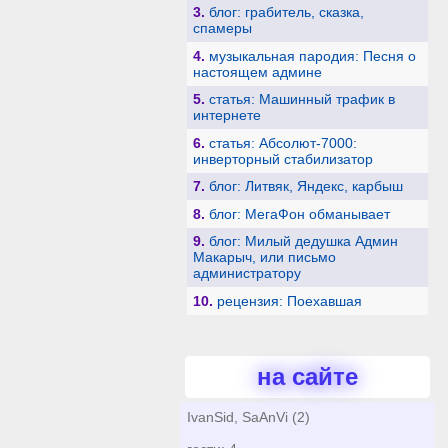
3.
блог: грабитель, сказка,
спамеры
4.
музыкальная пародия: Песня о
настоящем админе
5.
статья: Машинный трафик в
интернете
6.
статья: Абсолют-7000:
инверторный стабилизатор
7.
блог: Литвяк, Яндекс, карбыш
8.
блог: МегаФон обманывает
9.
блог: Милый дедушка Админ
Макарыч, или письмо
администратору
10.
рецензия: Поехавшая
на сайте
IvanSid, SaAnVi (2)