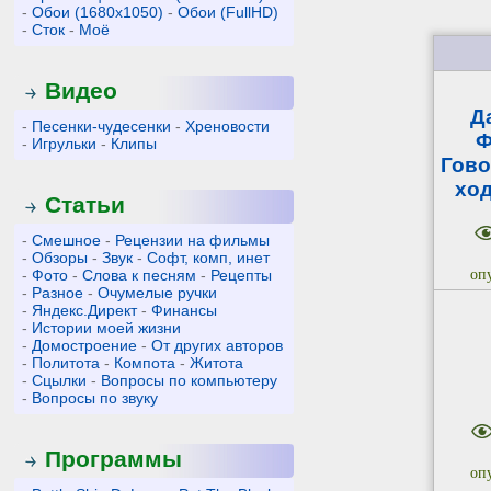
-
Обои (1680x1050)
-
Обои (FullHD)
-
Сток
-
Моё
Видео
Д
-
Песенки-чудесенки
-
Хреновости
Ф
-
Игрульки
-
Клипы
Гово
ход
Статьи
-
Смешное
-
Рецензии на фильмы
-
Обзоры
-
Звук
-
Софт, комп, инет
-
Фото
-
Слова к песням
-
Рецепты
оп
-
Разное
-
Очумелые ручки
-
Яндекс.Директ
-
Финансы
-
Истории моей жизни
-
Домостроение
-
От других авторов
-
Политота
-
Компота
-
Житота
-
Сцылки
-
Вопросы по компьютеру
-
Вопросы по звуку
Программы
оп