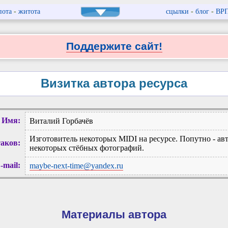
пота
-
житота
сцылки
-
блог
-
ВР
Поддержите сайт!
Визитка автора ресурса
Имя:
Виталий Горбачёв
Изготовитель некоторых MIDI на ресурсе. Попутно - ав
таков:
некоторых стёбных фотографий.
-mail:
maybe-next-time@yandex.ru
Материалы автора