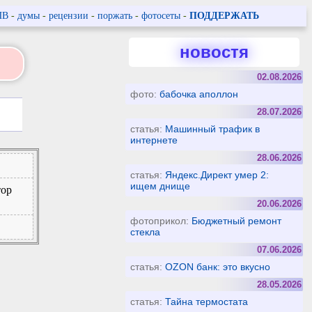
ПВ
-
думы
-
рецензии
-
поржать
-
фотосеты
-
ПОДДЕРЖАТЬ
новостя
02.08.2026
фото:
бабочка аполлон
28.07.2026
статья:
Машинный трафик в
интернете
28.06.2026
статья:
Яндекс.Директ умер 2:
ищем днище
тор
20.06.2026
фотоприкол:
Бюджетный ремонт
стекла
07.06.2026
статья:
OZON банк: это вкусно
28.05.2026
статья:
Тайна термостата