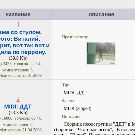
название
описание
1
ама со стулом.
Предпросмотр
ото: Виталий.
рит, вот так вот и
ила по перрону.
(39.8 Kb)
3425, голосов:
22
/
4
,
комментариев: 3,
убликовано: 23.01.2009
Тип
MIDI: ДДТ
2
Формат
MIDI: ДДТ
MIDI (zipped)
(23.3 Kb)
Описание
16000, голосов:
68
/
9
,
Сборник песен группы "ДДТ" в M
комментариев: 6,
сборнике: "Что такое осень", "В посл
убликовано: 21.04.2008
осень", "Ветер". Последняя в исполне