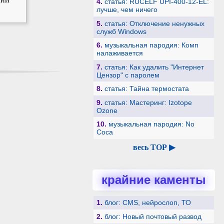
4.
статья: RUCELF UPI-400-12-EL:
лучше, чем ничего
5.
статья: Отключение ненужных
служб Windows
6.
музыкальная пародия: Комп
налаживается
7.
статья: Как удалить "Интернет
Цензор" с паролем
8.
статья: Тайна термостата
9.
статья: Мастеринг: Izotope
Ozone
10.
музыкальная пародия: No
Coca
весь TOP ▶
крайние каменты
1.
блог: CMS, нейрослоп, ТО
2.
блог: Новый почтовый развод