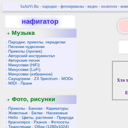
SaAnVi.Ru
-
пародии
-
фотоприколы
-
видео
-
политота
-
ком
нафигатор
Музыка
-
Пародии, приколы, переделки
-
Песенки-чудесенки
-
Приколы (прочее)
-
Авторский инструментал
-
Авторские песни
-
Минусовки (HiFi)
-
Минусовки (LoFi)
-
Минусовки (избранное)
-
Саундтреки
-
ZX Spectrum
-
MODs
Хто 
-
MIDI
-
Пранк
E
Фото, рисунки
-
Приколы
-
Банная
-
Карикатуры
-
Животные
-
Белки
-
Насекомые
-
Небо
-
Цветы, растения
-
Природа
-
Красноярск
-
Разное
-
Фотосеты
-
Трансляции
-
Обои (1280x1024)