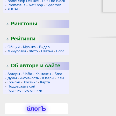
-
Battle Ship DeLuxe
-
Put The Block
-
Prometeus
-
NetZhop
-
SpectrAn
-
sDCAD
Рингтоны
Рейтинги
-
Общий
-
Музыка
-
Видео
-
Минусовки
-
Фото
-
Статьи
-
Блог
Об авторе и сайте
-
Авторы
-
ЧаВо
-
Контакты
-
Блог
-
Думы
-
Активность
-
Юзеры
-
КЖП
-
Ссылки
-
Хостинг
-
Карта
-
Поддержать сайт
-
Горячие поклонники
блогЪ