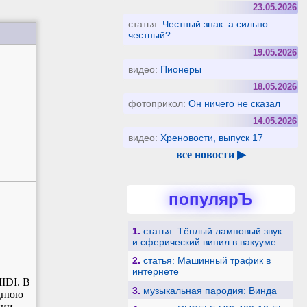
23.05.2026
статья:
Честный знак: а сильно
честный?
19.05.2026
видео:
Пионеры
18.05.2026
фотоприкол:
Он ничего не сказал
14.05.2026
видео:
Хреновости, выпуск 17
все новости ▶
популярЪ
1.
статья: Тёплый ламповый звук
и сферический винил в вакууме
2.
статья: Машинный трафик в
интернете
IDI. В
3.
музыкальная пародия: Винда
еднюю
нии