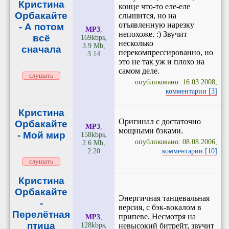
Кристина
конце что-то еле-еле
Орбакайте
слышится, но на
отъявленную нарезку
- А потом
MP3
,
непохоже. :) Звучит
всё
169kbps,
несколько
3.9 Mb,
сначала
перекомпрессированно, но
3:14
это не так уж и плохо на
самом деле.
слушать
опубликовано: 16.03.2008,
комментарии [3]
Кристина
Оригинал с достаточно
Орбакайте
MP3
,
мощными бэками.
- Мой мир
158kbps,
опубликовано: 08.08.2006,
2.6 Mb,
2:20
комментарии [10]
слушать
Кристина
Орбакайте
Энергичная танцевальная
-
версия, с бэк-вокалом в
Перелётная
припеве. Несмотря на
MP3
,
птица
128kbps,
невысокий битрейт, звучит