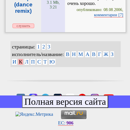
3.1 Mb,
очень хорошо.
(dance
3:21
опубликовано: 08.08.2006,
remix)
комментарии [7]
слушать
страницы:
1
2
3
исполнитель/название:
B
H
M
А
В
Г
Ж
З
И
К
Л
П
С
Т
Ю
EC:
906