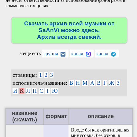
не несёт ответственности за использование фонограмм в
коммерческих целях.
Скачать архив всей музыки от
SaAnVi можно здесь.
Архив всегда свежий.
а ещё есть
группа
канал
канал
страницы:
1
2
3
исполнитель/название:
B
H
M
А
В
Г
Ж
З
И
К
Л
П
С
Т
Ю
название
формат
описание
(скачать)
Вроде бы как оригинальная
минусовка, без бэков, в