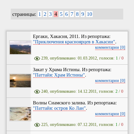
страницы:
1
2
3
4
5
6
7
8
9
10
Ергаки, Хакасия, 2011. Из репортажа:
"Приключения красноярцев в Хакасии"
.
комментарии [0]
239, опубликовано: 01.03.2012, голосов:
1
/
0
Закат у Храма Истины. Из репортажа:
"Паттайя: Храм Истины"
.
комментарии [0]
240, опубликовано: 14.12.2011, голосов:
2
/
0
Волны Сиамского залива. Из репортажа:
"Паттайя: остров Ко Лан"
.
комментарии [0]
225, опубликовано: 07.12.2011, голосов:
1
/
0