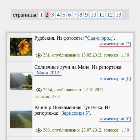
страницы:
1
2
3
4
5
6
7
8
9
10
11
12
13
Рудбекия. Из фотосета:
"Сад-огород"
.
комментарии [2]
351, опубликовано: 15.03.2013, голосов:
1
/
0
Солнечные лучи на Мане. Из репортажа:
"Мана 2012"
.
комментарии [0]
2234, опубликовано: 22.10.2012,
голосов:
0
/
0
Район р.Подкаменная Тунгуска. Из
репортажа:
"Зарисовки 5"
.
комментарии [0]
389, опубликовано: 25.07.2012, голосов:
1
/
0