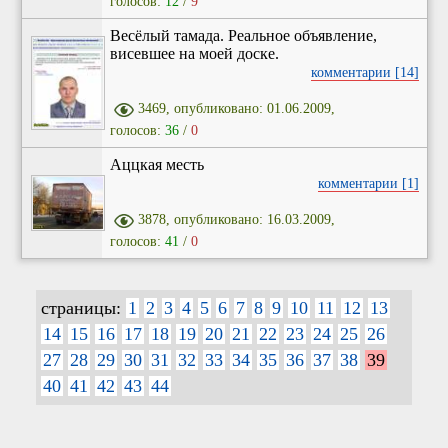
голосов:
12
/
9
Весёлый тамада. Реальное объявление,
висевшее на моей доске.
комментарии [14]
3469, опубликовано: 01.06.2009,
голосов:
36
/
0
Аццкая месть
комментарии [1]
3878, опубликовано: 16.03.2009,
голосов:
41
/
0
страницы:
1
2
3
4
5
6
7
8
9
10
11
12
13
14
15
16
17
18
19
20
21
22
23
24
25
26
27
28
29
30
31
32
33
34
35
36
37
38
39
40
41
42
43
44