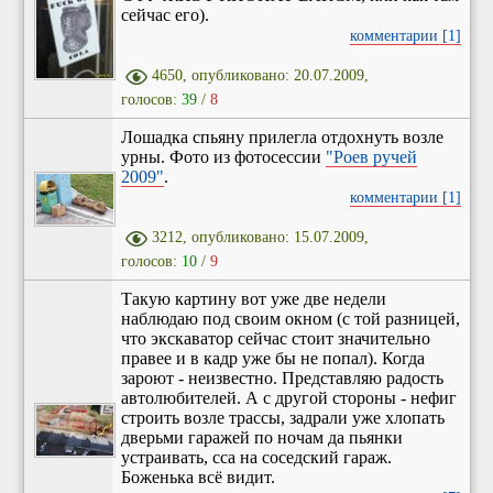
сейчас его).
комментарии [1]
4650, опубликовано: 20.07.2009,
голосов:
39
/
8
Лошадка спьяну прилегла отдохнуть возле
урны. Фото из фотосессии
"Роев ручей
2009"
.
комментарии [1]
3212, опубликовано: 15.07.2009,
голосов:
10
/
9
Такую картину вот уже две недели
наблюдаю под своим окном (с той разницей,
что экскаватор сейчас стоит значительно
правее и в кадр уже бы не попал). Когда
зароют - неизвестно. Представляю радость
автолюбителей. А с другой стороны - нефиг
строить возле трассы, задрали уже хлопать
дверьми гаражей по ночам да пьянки
устраивать, сса на соседский гараж.
Боженька всё видит.