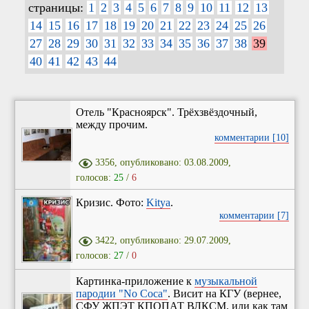
страницы:
1
2
3
4
5
6
7
8
9
10
11
12
13
14
15
16
17
18
19
20
21
22
23
24
25
26
27
28
29
30
31
32
33
34
35
36
37
38
39
40
41
42
43
44
Отель "Красноярск". Трёхзвёздочный,
между прочим.
комментарии [10]
3356, опубликовано: 03.08.2009,
голосов:
25
/
6
Кризис. Фото:
Kitya
.
комментарии [7]
3422, опубликовано: 29.07.2009,
голосов:
27
/
0
Картинка-приложение к
музыкальной
пародии "No Coca"
. Висит на КГУ (вернее,
СФУ ЖПЭТ КПОПАТ ВЛКСМ, или как там