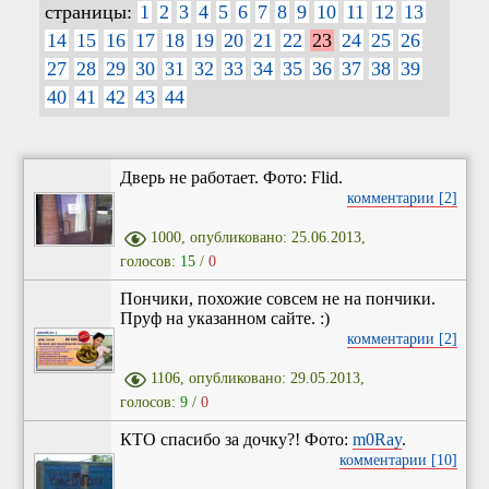
страницы:
1
2
3
4
5
6
7
8
9
10
11
12
13
14
15
16
17
18
19
20
21
22
23
24
25
26
27
28
29
30
31
32
33
34
35
36
37
38
39
40
41
42
43
44
Дверь не работает. Фото: Flid.
комментарии [2]
1000, опубликовано: 25.06.2013,
голосов:
15
/
0
Пончики, похожие совсем не на пончики.
Пруф на указанном сайте. :)
комментарии [2]
1106, опубликовано: 29.05.2013,
голосов:
9
/
0
КТО спасибо за дочку?! Фото:
m0Ray
.
комментарии [10]