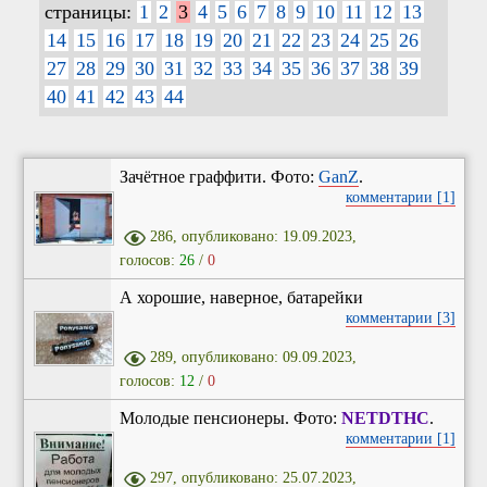
страницы:
1
2
3
4
5
6
7
8
9
10
11
12
13
14
15
16
17
18
19
20
21
22
23
24
25
26
27
28
29
30
31
32
33
34
35
36
37
38
39
40
41
42
43
44
Зачётное граффити. Фото:
GanZ
.
комментарии [1]
286, опубликовано: 19.09.2023,
голосов:
26
/
0
А хорошие, наверное, батарейки
комментарии [3]
289, опубликовано: 09.09.2023,
голосов:
12
/
0
Молодые пенсионеры. Фото:
NETDTHC
.
комментарии [1]
297, опубликовано: 25.07.2023,