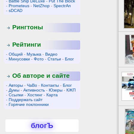
-
Battle Ship DeLuxe
-
Put The Block
-
Prometeus
-
NetZhop
-
SpectrAn
-
sDCAD
Рингтоны
Рейтинги
-
Общий
-
Музыка
-
Видео
-
Минусовки
-
Фото
-
Статьи
-
Блог
Об авторе и сайте
-
Авторы
-
ЧаВо
-
Контакты
-
Блог
-
Думы
-
Активность
-
Юзеры
-
КЖП
-
Ссылки
-
Хостинг
-
Карта
-
Поддержать сайт
-
Горячие поклонники
блогЪ