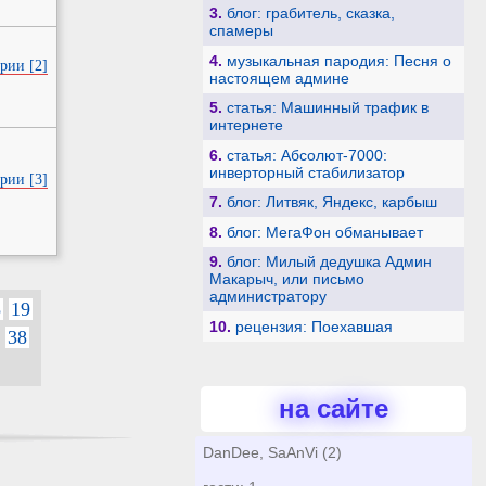
3.
блог: грабитель, сказка,
спамеры
4.
музыкальная пародия: Песня о
рии [2]
настоящем админе
5.
статья: Машинный трафик в
интернете
6.
статья: Абсолют-7000:
инверторный стабилизатор
рии [3]
7.
блог: Литвяк, Яндекс, карбыш
8.
блог: МегаФон обманывает
9.
блог: Милый дедушка Админ
Макарыч, или письмо
администратору
8
19
10.
рецензия: Поехавшая
38
на сайте
DanDee, SaAnVi (2)