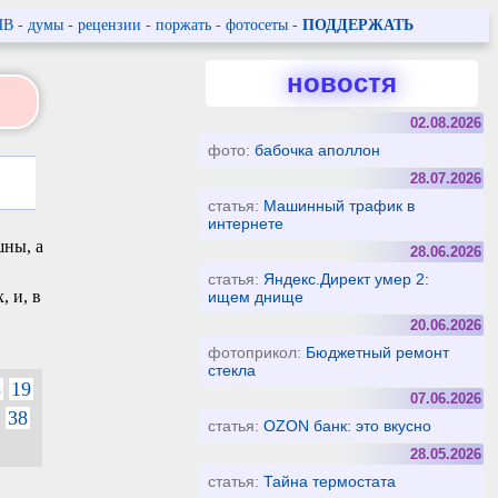
ПВ
-
думы
-
рецензии
-
поржать
-
фотосеты
-
ПОДДЕРЖАТЬ
новостя
02.08.2026
фото:
бабочка аполлон
28.07.2026
статья:
Машинный трафик в
интернете
шны, а
28.06.2026
статья:
Яндекс.Директ умер 2:
, и, в
ищем днище
20.06.2026
фотоприкол:
Бюджетный ремонт
стекла
8
19
07.06.2026
38
статья:
OZON банк: это вкусно
28.05.2026
статья:
Тайна термостата