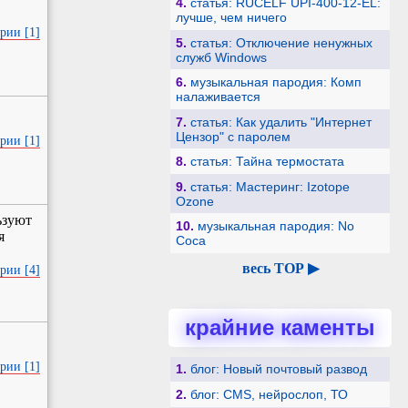
4.
статья: RUCELF UPI-400-12-EL:
лучше, чем ничего
рии [1]
5.
статья: Отключение ненужных
служб Windows
6.
музыкальная пародия: Комп
налаживается
7.
статья: Как удалить "Интернет
Цензор" с паролем
рии [1]
8.
статья: Тайна термостата
9.
статья: Мастеринг: Izotope
Ozone
ьзуют
10.
музыкальная пародия: No
я
Coca
весь TOP ▶
рии [4]
крайние каменты
рии [1]
1.
блог: Новый почтовый развод
2.
блог: CMS, нейрослоп, ТО