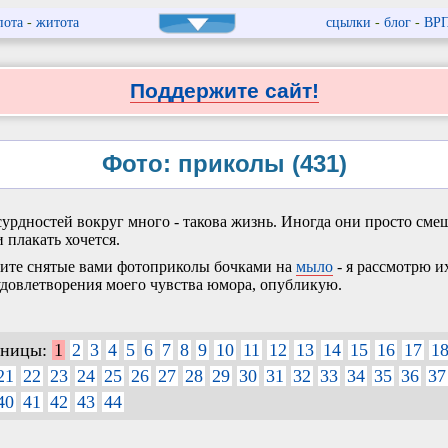
пота
-
житота
сцылки
-
блог
-
ВР
Поддержите сайт!
Фото: приколы (431)
урдностей вокруг много - такова жизнь. Иногда они просто сме
и плакать хочется.
те снятые вами фотоприколы бочками на
мыло
- я рассмотрю их
удовлетворения моего чувства юмора, опубликую.
аницы:
1
2
3
4
5
6
7
8
9
10
11
12
13
14
15
16
17
1
21
22
23
24
25
26
27
28
29
30
31
32
33
34
35
36
37
40
41
42
43
44