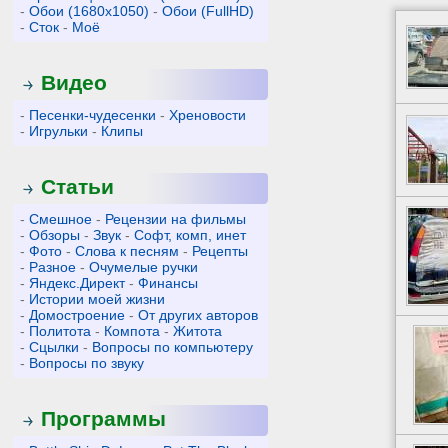
-
Обои (1680x1050)
-
Обои (FullHD)
-
Сток
-
Моё
Видео
-
Песенки-чудесенки
-
Хреновости
-
Игрульки
-
Клипы
Статьи
-
Смешное
-
Рецензии на фильмы
-
Обзоры
-
Звук
-
Софт, комп, инет
-
Фото
-
Слова к песням
-
Рецепты
-
Разное
-
Очумелые ручки
-
Яндекс.Директ
-
Финансы
-
Истории моей жизни
-
Домостроение
-
От других авторов
-
Политота
-
Компота
-
Житота
-
Сцылки
-
Вопросы по компьютеру
-
Вопросы по звуку
Программы