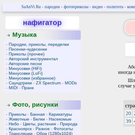
SaAnVi.Ru
-
пародии
-
фотоприколы
-
видео
-
политота
-
ком
нафигатор
Музыка
-
Пародии, приколы, переделки
-
Песенки-чудесенки
-
Приколы (прочее)
-
Авторский инструментал
-
Авторские песни
Абс
-
Минусовки (HiFi)
иногда 
-
Минусовки (LoFi)
-
Минусовки (избранное)
Шли
-
Саундтреки
-
ZX Spectrum
-
MODs
случае 
-
MIDI
-
Пранк
Фото, рисунки
стр
20
-
Приколы
-
Банная
-
Карикатуры
-
Животные
-
Белки
-
Насекомые
39
-
Небо
-
Цветы, растения
-
Природа
-
Красноярск
-
Разное
-
Фотосеты
-
Трансляции
-
Обои (1280x1024)