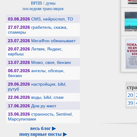
ВРПВ
/
думы
последняя трансляция
03.08.2026
CMS, нейрослоп, ТО
27.07.2026
грабитель, сказка,
спамеры
23.07.2026
МегаФон обманывает
20.07.2026
Литвяк, Яндекс,
карбыш
13.07.2026
Момо, своя, бензин
06.07.2026
ангелы, обсешн,
бензин
29.06.2026
настройщик, ЫЫ,
стр
рутуб
20
22.06.2026
воды, ЫЫ, спам
39
17.06.2026
Дом.ру жжот
15.06.2026
странность, Sentinel,
Марсупилами
весь блог ▶
популярные посты ▶