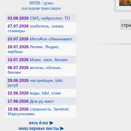
ВРПВ
/
думы
последняя трансляция
03.08.2026
CMS, нейрослоп, ТО
стр
27.07.2026
грабитель, сказка,
спамеры
23.07.2026
МегаФон обманывает
20.07.2026
Литвяк, Яндекс,
карбыш
13.07.2026
Момо, своя, бензин
06.07.2026
ангелы, обсешн,
бензин
29.06.2026
настройщик, ЫЫ,
рутуб
22.06.2026
воды, ЫЫ, спам
17.06.2026
Дом.ру жжот
15.06.2026
странность, Sentinel,
Марсупилами
весь блог ▶
популярные посты ▶