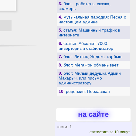
3.
блог: грабитель, сказка,
спамеры
4.
музыкальная пародия: Песня о
настоящем админе
5.
статья: Машинный трафик в
интернете
6.
статья: Абсолют-7000:
инверторный стабилизатор
7.
блог: Литвяк, Яндекс, карбыш
8.
блог: МегаФон обманывает
9.
блог: Милый дедушка Админ
Макарыч, или письмо
администратору
10.
рецензия: Поехавшая
на сайте
гости: 1
статистика за 10 минут