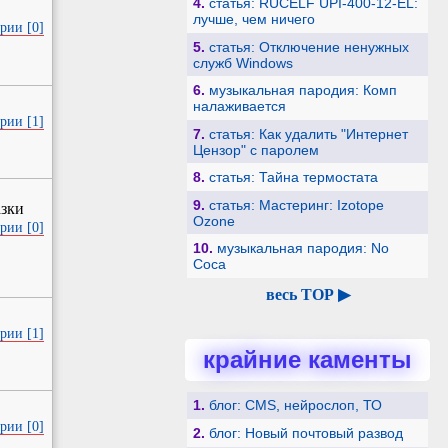
4.
статья: RUCELF UPI-400-12-EL:
лучше, чем ничего
рии [0]
5.
статья: Отключение ненужных
служб Windows
6.
музыкальная пародия: Комп
налаживается
рии [1]
7.
статья: Как удалить "Интернет
Цензор" с паролем
8.
статья: Тайна термостата
9.
статья: Мастеринг: Izotope
азки
Ozone
рии [0]
10.
музыкальная пародия: No
Coca
весь TOP ▶
рии [1]
крайние каменты
1.
блог: CMS, нейрослоп, ТО
рии [0]
2.
блог: Новый почтовый развод