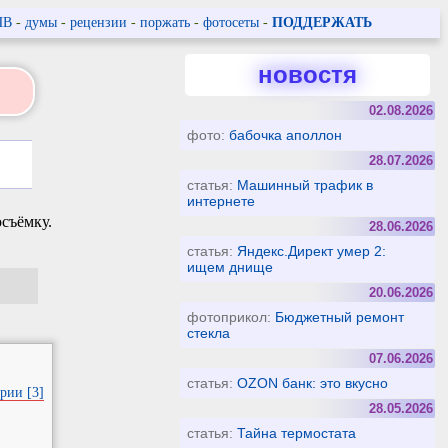
ПВ
-
думы
-
рецензии
-
поржать
-
фотосеты
-
ПОДДЕРЖАТЬ
новостя
02.08.2026
фото:
бабочка аполлон
28.07.2026
статья:
Машинный трафик в
интернете
съёмку.
28.06.2026
статья:
Яндекс.Директ умер 2:
ищем днище
20.06.2026
фотоприкол:
Бюджетный ремонт
стекла
07.06.2026
статья:
OZON банк: это вкусно
рии [3]
28.05.2026
статья:
Тайна термостата