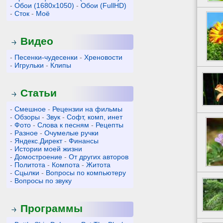
-
Обои (1680x1050)
-
Обои (FullHD)
-
Сток
-
Моё
Видео
-
Песенки-чудесенки
-
Хреновости
-
Игрульки
-
Клипы
Статьи
-
Смешное
-
Рецензии на фильмы
-
Обзоры
-
Звук
-
Софт, комп, инет
-
Фото
-
Слова к песням
-
Рецепты
-
Разное
-
Очумелые ручки
-
Яндекс.Директ
-
Финансы
-
Истории моей жизни
-
Домостроение
-
От других авторов
-
Политота
-
Компота
-
Житота
-
Сцылки
-
Вопросы по компьютеру
-
Вопросы по звуку
Программы