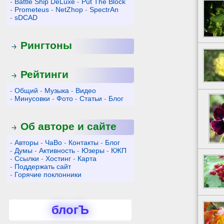
-
Battle Ship DeLuxe
-
Put The Block
-
Prometeus
-
NetZhop
-
SpectrAn
-
sDCAD
Рингтоны
Рейтинги
-
Общий
-
Музыка
-
Видео
-
Минусовки
-
Фото
-
Статьи
-
Блог
Об авторе и сайте
-
Авторы
-
ЧаВо
-
Контакты
-
Блог
-
Думы
-
Активность
-
Юзеры
-
КЖП
-
Ссылки
-
Хостинг
-
Карта
-
Поддержать сайт
-
Горячие поклонники
блогЪ