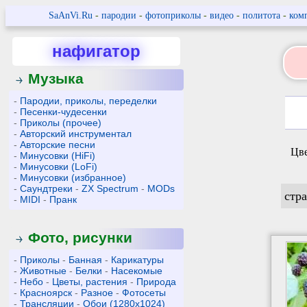
SaAnVi.Ru
-
пародии
-
фотоприколы
-
видео
-
политота
-
ком
нафигатор
Музыка
-
Пародии, приколы, переделки
-
Песенки-чудесенки
-
Приколы (прочее)
-
Авторский инструментал
-
Авторские песни
Цве
-
Минусовки (HiFi)
-
Минусовки (LoFi)
-
Минусовки (избранное)
-
Саундтреки
-
ZX Spectrum
-
MODs
стр
-
MIDI
-
Пранк
Фото, рисунки
-
Приколы
-
Банная
-
Карикатуры
-
Животные
-
Белки
-
Насекомые
-
Небо
-
Цветы, растения
-
Природа
-
Красноярск
-
Разное
-
Фотосеты
-
Трансляции
-
Обои (1280x1024)