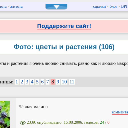
пота
-
житота
сцылки
-
блог
-
ВР
Поддержите сайт!
Фото: цветы и растения (106)
ты и растения я очень люблю снимать, равно как и люблю макро
аницы:
1
2
3
4
5
6
7
8
9
10
11
Чёрная малина
коммента
2339, опубликовано: 16.08.2006, голосов:
24
/
0