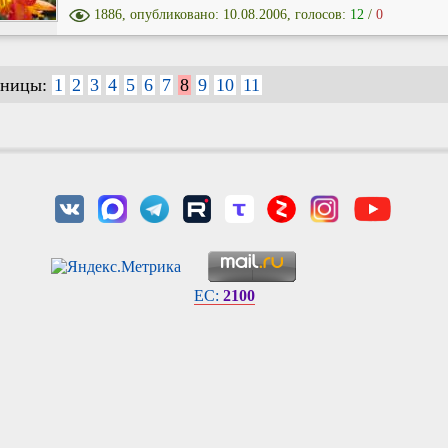
1886, опубликовано: 10.08.2006, голосов:
12
/
0
аницы:
1
2
3
4
5
6
7
8
9
10
11
EC:
2100