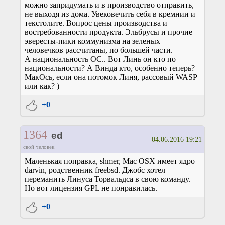
можно запридумать и в производство отправить,
не выходя из дома. Увековечить себя в кремнии и
текстолите. Вопрос цены производства и
востребованности продукта. Эльбрусы и прочие
эвересты-пики коммунизма на зеленых
человечков рассчитаны, по большей части.
А национальность ОС.. Вот Линь он кто по
национальности? А Винда кто, особенно теперь?
МакОсь, если она потомок Линя, рассовый WASP
или как? )
+0
1364
ed
04.06.2016 19:21
свой человек
Маленькая поправка, shmer, Mac OSX имеет ядро
darvin, родственник freebsd. Джобс хотел
переманить Линуса Торвальдса в свою команду.
Но вот лицензия GPL не понравилась.
+0