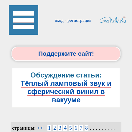
вход
-
регистрация
Поддержите сайт!
Обсуждение статьи:
Тёплый ламповый звук и
сферический винил в
вакууме
страницы:
<<
1
2
3
4
5
6
7
8
. . . . . . . . .