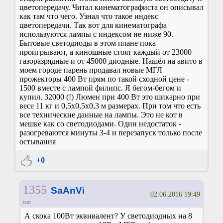
цветопередачу. Читал кинематографиста он описывал
как там что чего. Узнал что такое индекс
цветопередачи. Так вот для кинематографа
используются лампы с индексом не ниже 90.
Бытовые светодиоды в этом плане пока
проигрывают, а киношные стоят каждый от 23000
газоразрядные и от 45000 диодные. Нашёл на авито в
моем городе парень продавал новые МГЛ
прожекторы 400 Вт прям по такой сходной цене -
1500 вместе с лампой филипс. Я бегом-бегом и
купил. 32000 (!) Люмен при 400 Вт это шикарно при
весе 11 кг и 0,5х0,5х0,3 м размерах. При том что есть
все технические данные на лампы. Это не кот в
мешке как со светодиодами. Один недостаток -
разогреваются минуты 3-4 и перезапуск только после
остывания
+0
1355
SaAnVi
02.06.2016 19:49
tzar
А скока 100Вт эквивалент? У светодиодных на 8