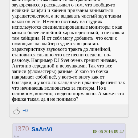
звукорежиссер рассказывал о том, что вообще-то
всяйкий хайфай и хайенд призваны заниматься
украшательством, а не выдавать чистый звук таким
какой он есть. Именно поэтому на студиях
используются специализированные мониторы с как
можно более линейной характеристикой, а не всякая
там хайщина. И от себя могу добавить, что если с
помощью эквалайзера удается выровнять
характеристику звукового тракта до линейной,
становится слышно что все песни сведены по-
разному. Например DJ Svet очень грешит низами,
Антонио серединой и верхушками. Так что все
записи (фломастеры) разные. У кого-то бочка
накрывает собой всё, у кого-то визгу как от
болгарки, а у кого-то клацанье и цаканье фигачит так
что начинаешь волноваться за твитеры. Но в
основном, конечно, сведено нормально. А может это
фишка такая, да я не понимаю?
+0
1370
SaAnVi
08.06.2016 09:42
tzar