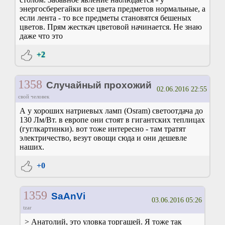
энергосберегайки все цвета предметов нормальные, а
если лента - то все предметы становятся бешеных
цветов. Прям жесткач цветовой начинается. Не знаю
даже что это
+2
1358
Случайный прохожий
02.06.2016 22:55
свой человек
А у хороших натриевых ламп (Osram) светоотдача до
130 Лм/Вт. в европе они стоят в гигантских теплицах
(гуглкартинки). вот тоже интересно - там тратят
электричество, везут овощи сюда и они дешевле
наших.
+0
1359
SaAnVi
03.06.2016 05:26
tzar
> Анатолий, это уловка торгашей. Я тоже так