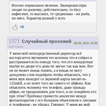
Вполне нормальное явление. Звукорежиссёры
сводят по-разному; действительно, то басу
нафигачат, то высоких, то средненько - ни рыба,
ни мясо. Характер разный у всех.
+0
1371
Случайный прохожий
08.06.2016 10:00
свой человек
У меня мой непосредственный директор всё
восторгается звучанием тех колонок что я собрал и
расстраивается по поводу того, что его концертные
mackie во дворе его дома не звучат так как мои. Вот
он не может никак понять, а я никак не могу
доходчиво слов подобрать чтобы объяснить, что у
меня звук выходит со звуковой карты tascam us-
122mkII, а он хочет того же самого от айфона. Как
объяснить человеку что телефон, даже трижды
айфон, не предназначен для этого, и не оскорбить его
при этом? Пробовал провести аналогию между
фотоаппаратом с его большим объективом и линзами
и телефоном - не убедил. Говорит: У меня же мой