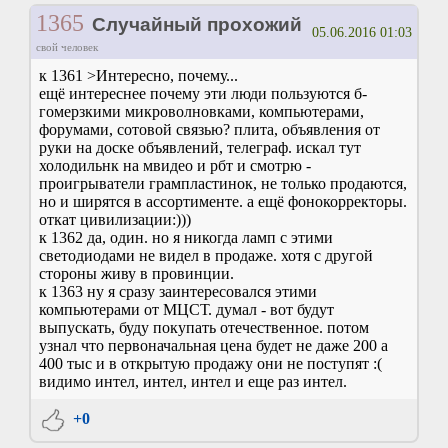
1365
Случайный прохожий
05.06.2016 01:03
свой человек
к 1361 >Интересно, почему...
ещё интереснее почему эти люди пользуются б-
гомерзкими микроволновками, компьютерами,
форумами, сотовой связью? плита, объявления от
руки на доске объявлений, телеграф. искал тут
холодильнк на мвидео и рбт и смотрю -
проигрыватели грампластинок, не только продаются,
но и ширятся в ассортименте. а ещё фонокорректоры.
откат цивилизации:)))
к 1362 да, один. но я никогда ламп с этими
светодиодами не видел в продаже. хотя с другой
стороны живу в провинции.
к 1363 ну я сразу заинтересовался этими
компьютерами от МЦСТ. думал - вот будут
выпускать, буду покупать отечественное. потом
узнал что первоначальная цена будет не даже 200 а
400 тыс и в открытую продажу они не поступят :(
видимо интел, интел, интел и еще раз интел.
+0