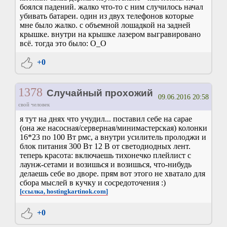
боялся падений. жалко что-то с ним случилось начал
убивать батареи. один из двух телефонов которые
мне было жалко. с объемной лошадкой на задней
крышке. внутри на крышке лазером выгравировано
всё. тогда это было: О_О
+0
1378
Случайный прохожий
09.06.2016 20:58
свой человек
я тут на днях что учудил... поставил себе на сарае
(она же насосная/серверная/минимастерская) колонки
16*23 по 100 Вт рмс, а внутри усилитель пролоджи и
блок питания 300 Вт 12 В от светодиодных лент.
теперь красота: включаешь тихонечко плейлист с
лаунж-сетами и возишься и возишься, что-нибудь
делаешь себе во дворе. прям вот этого не хватало для
сбора мыслей в кучку и сосредоточения :)
[ссылка, hostingkartinok.com]
+0