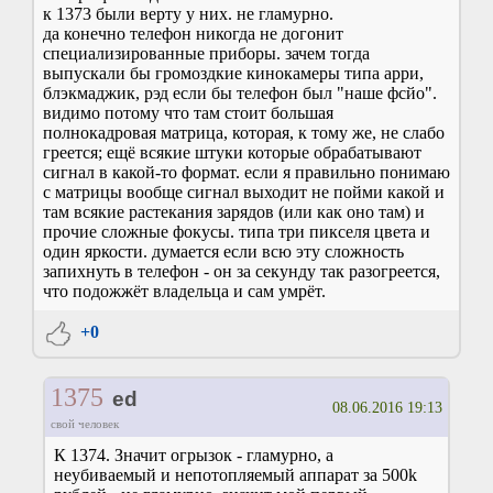
к 1373 были верту у них. не гламурно.
да конечно телефон никогда не догонит
специализированные приборы. зачем тогда
выпускали бы громоздкие кинокамеры типа арри,
блэкмаджик, рэд если бы телефон был "наше фсйо".
видимо потому что там стоит большая
полнокадровая матрица, которая, к тому же, не слабо
греется; ещё всякие штуки которые обрабатывают
сигнал в какой-то формат. если я правильно понимаю
с матрицы вообще сигнал выходит не пойми какой и
там всякие растекания зарядов (или как оно там) и
прочие сложные фокусы. типа три пикселя цвета и
один яркости. думается если всю эту сложность
запихнуть в телефон - он за секунду так разогреется,
что подожжёт владельца и сам умрёт.
+0
1375
ed
08.06.2016 19:13
свой человек
К 1374. Значит огрызок - гламурно, а
неубиваемый и непотопляемый аппарат за 500k