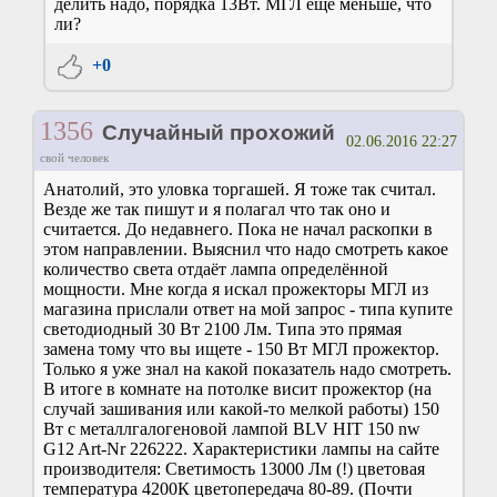
делить надо, порядка 13Вт. МГЛ ещё меньше, что
ли?
+0
1356
Случайный прохожий
02.06.2016 22:27
свой человек
Анатолий, это уловка торгашей. Я тоже так считал.
Везде же так пишут и я полагал что так оно и
считается. До недавнего. Пока не начал раскопки в
этом направлении. Выяснил что надо смотреть какое
количество света отдаёт лампа определённой
мощности. Мне когда я искал прожекторы МГЛ из
магазина прислали ответ на мой запрос - типа купите
светодиодный 30 Вт 2100 Лм. Типа это прямая
замена тому что вы ищете - 150 Вт МГЛ прожектор.
Только я уже знал на какой показатель надо смотреть.
В итоге в комнате на потолке висит прожектор (на
случай зашивания или какой-то мелкой работы) 150
Вт с металлгалогеновой лампой BLV HIT 150 nw
G12 Art-Nr 226222. Характеристики лампы на сайте
производителя: Светимость 13000 Лм (!) цветовая
температура 4200К цветопередача 80-89. (Почти