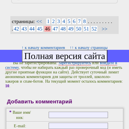
страницы:
<<
1
2
3
4
5
6
7
8
. . . . . . . . .
.
42
43
44
45
46
47
48
49
50
51
52
>>
↑ к началу комментариев
↑↑ к началу страницы
Вы не зарегистрированы.
Зарегистрируйтесь
или
войдите в
систему
, чтобы не набирать каждый раз проверочный код (и иметь
другие приятные функции на сайте). Действует суточный лимит
анонимных комментариев для защиты от троллей, школоло-
хакеров и спам-ботов. На текущий момент осталось комментариев:
10
.
Добавить комментарий
*
Ваше имя/
ник:
E-mail: