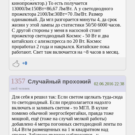
кинопрожектор.) То есть получается
13000Лм:150Вт=86,67 Лм/Вт. А у светодиодного
прожектора 2100Лм:30Вт=70 Лм/Вт. Размер
одинаковый. Да мгл разгорается минуты 4, да срок
жизни у этой лампы до статистики 50/50 6000 часов.
С другой стороны у меня в насосной стоит
прожектор светодиодный Космос - 50 Вт и два
китайских с алиэкспресса по 20 Вт. Космос
проработал 2 года и накрылся. Китайские пока
работают. Свет там включается на ~8 часов в месяц.
+0
1357
Случайный прохожий
02.06.2016 22:38
свой человек
Для себя я решил так: Если светом щелкать туда-сюда
то светодиодный. Если предполагается надолго
включать и заливать светом - то МГЛ. В кухне
помимо обычной энергосберегайки, правда тоже
мощной, ещё (тоже на случай мелкой работы)
добавлено 4 метра погонных светодиодной ленты по
14,4 Вт/м размещенных на 1 м квадратном над
столом. Забавное явление наблюдается - у