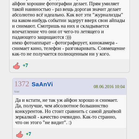
айфон хорошие фотографии делает. Прям умиляет
такой наивностью - раз вещь дорогая значит делает
абсолютно всё идеально. Как вот эти "журнализды"
на каком-нибудь событии задерут вверх свои айпады
и снимают. Смотришь на них и складывается
впечатление что они от чего-то летящего и
падающего защищаются :)))
имхо фотоаппарат - фотографирует, кинокамера -
снимает кино, телефон - разговаривать. Совмещение
как-то не получается полноценным ни у кого.
+7
1372
SaAnVi
08.06.2016 10:04
tzar
Да и кстати, не так уж айфон хорошо и снимает.
Да, получше, чем абсолютное большинство
конкурентов. Но стоит сравнить с самой дешёвой
зеркалкой - качество очевидно. Как-то странно,
что он этого "не видит". :)
+7