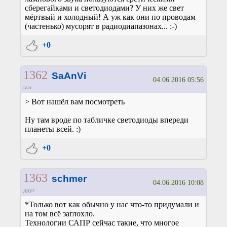
сберегайками и светодиодами? У них же свет
мёртвый и холодный! А уж как они по проводам
(частенько) мусорят в радиодиапазонах... :-)
+0
1362
SaAnVi
04.06.2016 05:56
tzar
> Вот нашёл вам посмотреть
Ну там вроде по табличке светодиоды впереди
планеты всей. :)
+0
1363
schmer
04.06.2016 10:08
друг
*Только вот как обычно у нас что-то придумали и
на том всё заглохло.
Технологии САПР сейчас такие, что многое