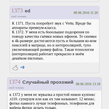
1373
ed
08.06.2016 11:20
свой человек
К 1371. Пусть попробует звук с Vertu. Вроде бы
аппараты премиум-класса.
К 1372. У меня есть бооольшие подозрения по
поводу качества съёмки новых ифонов. Те снимки
в 4k-размере достигаются пусть и большим ко-вом
пикселей в матрице, но и интерполяцией, тупо
увеличивающей размер файла. Такая технология
(интерполяция) работает прекрасно в моём
дешёвом micromax.
+0
1374
Случайный прохожий
08.06.2016 13:18
свой человек
к 1372 у меня не зеркалка а простой никон кулпикс
л110. суперзум или как их там называют. 12 мпикс.
фотки намного лучше телефонных. телефоном для
вибера фотки делать только.