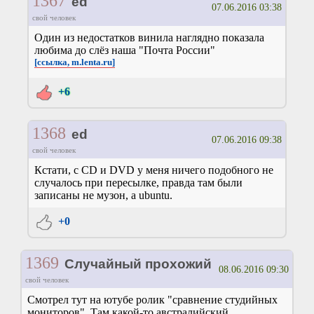
1367
ed
07.06.2016 03:38
свой человек
Один из недостатков винила наглядно показала
любима до слёз наша "Почта России"
[ссылка, m.lenta.ru]
+6
1368
ed
07.06.2016 09:38
свой человек
Кстати, с CD и DVD у меня ничего подобного не
случалось при пересылке, правда там были
записаны не музон, а ubuntu.
+0
1369
Случайный прохожий
08.06.2016 09:30
свой человек
Смотрел тут на ютубе ролик "сравнение студийных
мониторов". Там какой-то австралийский