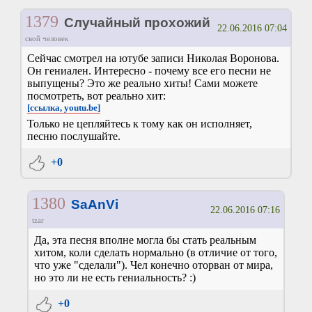
1379
Случайный прохожий
22.06.2016 07:04
свой человек
Сейчас смотрел на ютубе записи Николая Воронова.
Он гениален. Интересно - почему все его песни не
выпущены? Это же реально хиты! Сами можете
посмотреть, вот реально хит:
[ссылка, youtu.be]
Только не цепляйтесь к тому как он исполняет,
песню послушайте.
+0
1380
SaAnVi
22.06.2016 07:16
tzar
Да, эта песня вполне могла бы стать реальным
хитом, коли сделать нормально (в отличие от того,
что уже "сделали"). Чел конечно оторван от мира,
но это ли не есть гениальность? :)
+0