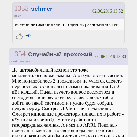
1353
schmer
02.06.2016 13:52
друг
ксенон автомобильный - одна из разновидностей
+0
1354
Случайный прохожий
02.06.2016 15:30
свой человек
Да, автомобильный ксенон это тоже
металлогалогеновые лампы. А откуда я это выяснил:
Мне понадобилось 2 прожектора на участок сделать
переносных в эквиваленте ламп накаливания 1,5-2
кВт каждый. Начал изучать вопрос рассмотрел и
светодиоды в первую очередь - оказалось чтобы
дойти до такой светимости нужно будет собрать
целую ферму. Смотрел ДРЛки - не впечатлили.
Смотрел киношные прожекторы (видел их в работе -
о*уительно светят!) - многие работают на
газоразрядных лампах. А именно ARRI. Покопал-
покопал и накопал что светодиоды ещё не в той
стадии развития чтобы иметь высокую светоотдачу и