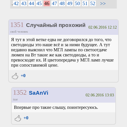
.
42
43
44
45
46
47
48
49
50
51
52
>>
1351
Случайный прохожий
02.06.2016 12:12
свой человек
Я тут в этой ветке едва не договорился до того, что
светодиоды это наше всё и за ними будущее. А тут
недавно выяснил что МГЛ лампы по светоотдаче
люмен на Вт такие же как светодиоды, а то и
превосходят их. И цветопередача у МГЛ ламп лучше
при сопоставимой цене.
+0
1352
SaAnVi
02.06.2016 13:03
tzar
Впервые про такие слышу, поинтересуюсь.
+0