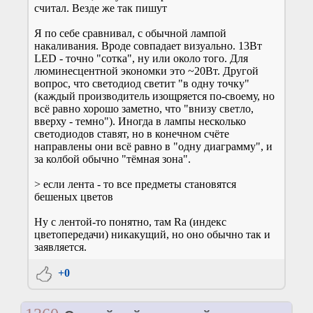
считал. Везде же так пишут
Я по себе сравнивал, с обычной лампой
накаливания. Вроде совпадает визуально. 13Вт
LED - точно "сотка", ну или около того. Для
люминесцентной экономки это ~20Вт. Другой
вопрос, что светодиод светит "в одну точку"
(каждый производитель изощряется по-своему, но
всё равно хорошо заметно, что "внизу светло,
вверху - темно"). Иногда в лампы несколько
светодиодов ставят, но в конечном счёте
направлены они всё равно в "одну диаграмму", и
за колбой обычно "тёмная зона".
> если лента - то все предметы становятся
бешеных цветов
Ну с лентой-то понятно, там Ra (индекс
цветопередачи) никакущий, но оно обычно так и
заявляется.
+0