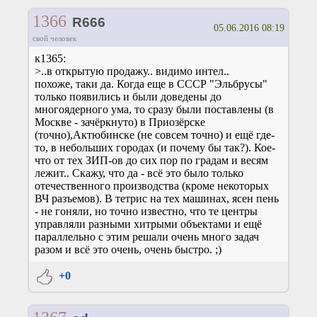
1366
R666
05.06.2016 08:19
свой человек
к1365:
>..в открытую продажу.. видимо интел..
похоже, таки да. Когда еще в СССР "Эльбрусы"
только появились и были доведены до
многоядерного ума, то сразу были поставлены (в
Москве - зачёркнуто) в Приозёрске
(точно),Актюбинске (не совсем точно) и ещё где-
то, в небольших городах (и почему бы так?). Кое-
что от тех ЗИП-ов до сих пор по градам и весям
лежит.. Скажу, что да - всё это было только
отечественного производства (кроме некоторых
ВЧ разъемов). В тетрис на тех машинах, ясен пень
- не гоняли, но точно известно, что те центры
управляли разными хитрыми объектами и ещё
параллельно с этим решали очень много задач
разом и всё это очень, очень быстро. ;)
+0