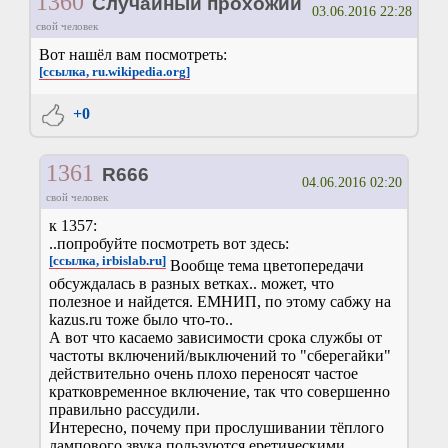
1360
Случайный прохожий
03.06.2016 22:28
свой человек
Вот нашёл вам посмотреть:
[ссылка, ru.wikipedia.org]
+0
1361
R666
04.06.2016 02:20
свой человек
к 1357:
..попробуйте посмотреть вот здесь:
[ссылка, irbislab.ru]
Вообще тема цветопередачи
обсуждалась в разных ветках.. может, что
полезное и найдется. ЕМНИП, по этому сабжу на
kazus.ru тоже было что-то..
А вот что касаемо зависимости срока службы от
частоты включений/выключений то "сберегайки"
действительно очень плохо переносят частое
кратковременное включение, так что совершенно
правильно рассудили.
Интересно, почему при прослушивании тёплого
лампового звука пользуются еретическими