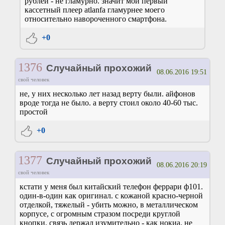
рублей - не гламурно. значит мой первый
кассетный плеер atlanfa гламурнее моего
относительно навороченного смартфона.
+0
1376
Случайный прохожий
08.06.2016 19:51
свой человек
не, у них несколько лет назад верту были. айфонов
вроде тогда не было. а верту стоил около 40-60 тыс.
простой
+0
1377
Случайный прохожий
08.06.2016 20:19
свой человек
кстати у меня был китайский телефон феррари ф101.
один-в-один как оригинал. с кожаной красно-черной
отделкой, тяжелый - убить можно, в металлическом
корпусе, с огромным стразом посреди круглой
кнопки. связь держал изумительно - как нокиа. не