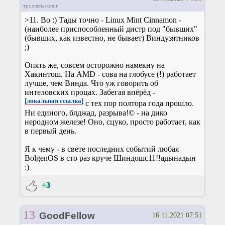
троллепатолог
>11. Во :) Тады точно - Linux Mint Cinnamon -
(наиболее приспособленный дистр под "бывших"
(бывших, как известно, не бывает) Виндузятников
;)
Опять же, совсем осторожно намекну на
Хакинтош. На AMD - сова на глобусе (!) работает
лучше, чем Винда. Что уж говорить об
интеловских процах. Забегая впёрёд -
[локальная ссылка]
с тех пор полтора года прошло.
Ни единого, блджад, разрыва!© - на дико
неродном железе! Оно, сцуко, просто работает, как
в первый день.
Я к чему - в свете последних событий любая
BolgenOS в сто раз круче Шиндошс11!!адынадын
:)
+3
13
GoodFellow
16.11.2021 07:51