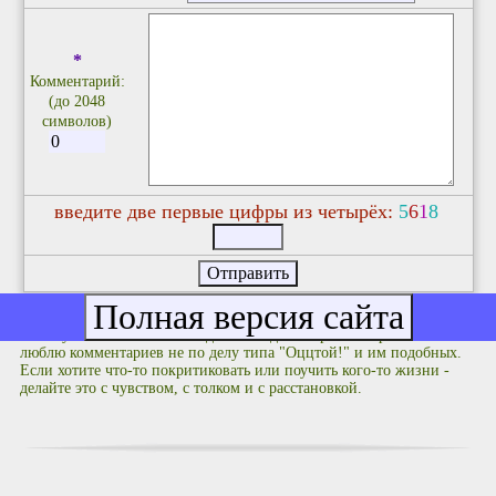
*
Комментарий:
(до 2048
символов)
введите две первые цифры из четырёх:
5
6
1
8
Фулюганствовать не надо: соблюдайте правила приличия. Я не
люблю комментариев не по делу типа "Оццтой!" и им подобных.
Если хотите что-то покритиковать или поучить кого-то жизни -
делайте это с чувством, с толком и с расстановкой.