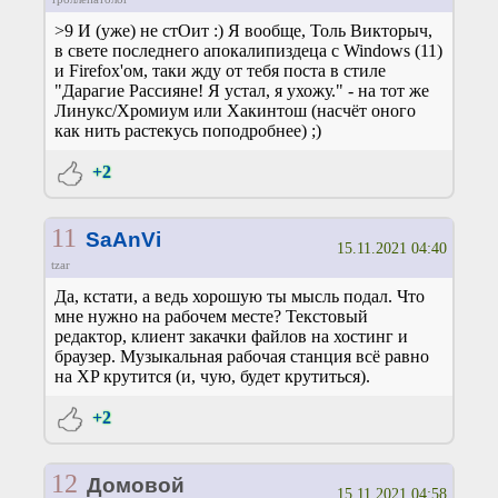
>9 И (уже) не стОит :) Я вообще, Толь Викторыч,
в свете последнего апокалипиздеца с Windows (11)
и Firefox'ом, таки жду от тебя поста в стиле
"Дарагие Рассияне! Я устал, я ухожу." - на тот же
Линукс/Хромиум или Хакинтош (насчёт оного
как нить растекусь поподробнее) ;)
+2
11
SaAnVi
15.11.2021 04:40
tzar
Да, кстати, а ведь хорошую ты мысль подал. Что
мне нужно на рабочем месте? Текстовый
редактор, клиент закачки файлов на хостинг и
браузер. Музыкальная рабочая станция всё равно
на XP крутится (и, чую, будет крутиться).
+2
12
Домовой
15.11.2021 04:58