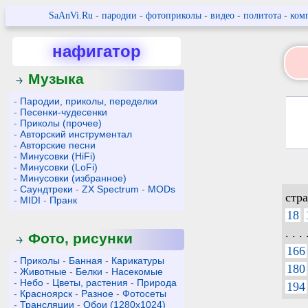
SaAnVi.Ru
-
пародии
-
фотоприколы
-
видео
-
политота
-
ком
нафигатор
Музыка
-
Пародии, приколы, переделки
-
Песенки-чудесенки
-
Приколы (прочее)
-
Авторский инструментал
-
Авторские песни
-
Минусовки (HiFi)
-
Минусовки (LoFi)
-
Минусовки (избранное)
-
Саундтреки
-
ZX Spectrum
-
MODs
стр
-
MIDI
-
Пранк
18
. . . 
Фото, рисунки
166
-
Приколы
-
Банная
-
Карикатуры
180
-
Животные
-
Белки
-
Насекомые
-
Небо
-
Цветы, растения
-
Природа
194
-
Красноярск
-
Разное
-
Фотосеты
-
Трансляции
-
Обои (1280x1024)