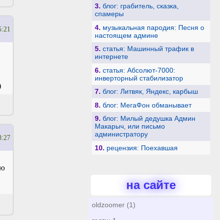
3.
блог: грабитель, сказка,
спамеры
4.
музыкальная пародия: Песня о
5:21
настоящем админе
5.
статья: Машинный трафик в
интернете
6.
статья: Абсолют-7000:
инверторный стабилизатор
)
7.
блог: Литвяк, Яндекс, карбыш
8.
блог: МегаФон обманывает
9.
блог: Милый дедушка Админ
Макарыч, или письмо
администратору
8:27
10.
рецензия: Поехавшая
рю
на сайте
oldzoomer (1)