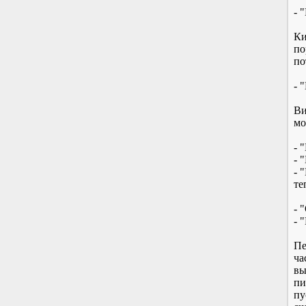
- 
Ки
по
по
- 
Ви
мо
- 
- 
- 
те
- 
- 
Пе
ча
вы
пи
пу