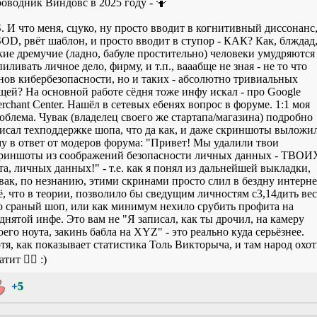
оводник Виндовс в 2025 году - 🤷
S. И что меня, сцуко, ну просто вводит в когнитивный диссонанс
OD, рвёт шаблон, и просто вводит в ступор - КАК? Как, блждад
кие дремучие (ладно, бабуле простительно) человеки умудряются
пиливать личное дело, фирму, и т.п., вааабще не зная - не то что
нов кибербезопасности, но и таких - абсолютно тривиальных
щей? На основной работе сёдня тоже инфу искал - про Google
rchant Center. Нашёл в сетевых ебенях вопрос в форуме. 1:1 моя
облема. Чувак (владелец своего же стартапа/магазина) подробно
исал техподдержке шопа, что да как, и даже скриншоты выложил
у в ответ от модеров форума: "Привет! Мы удалили твои
риншоты из соображений безопасности личных данных - ТВОИ
та, личных данных!" - т.е. как я понял из дальнейшей выкладки,
вак, по незнанию, этими скринами просто слил в бездну интерне
ё, что в теории, позволило бы сведущим личностям с3,14дить вес
о сраный шоп, или как минимум нехило срубить профита на
днятой инфе. Это вам не "Я записал, как ты дрочил, на камеру
оего ноута, закинь бабла на XYZ" - это реально куда серьёзнее.
тя, как показывает статистика Толь Викторыча, и там народ охо
тит 🤦‍♂️ :)
+5