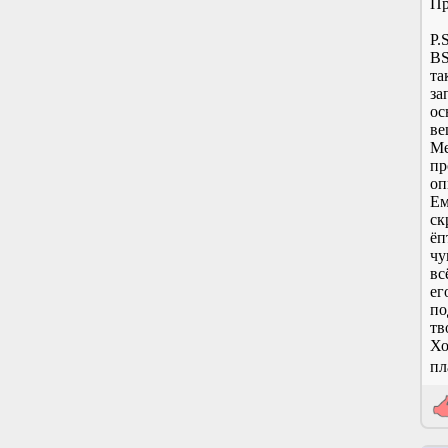
Пр
P.
BS
та
за
ос
ве
Me
пр
оп
Ем
ск
ёп
чу
вс
ег
по
тв
Хо
пла