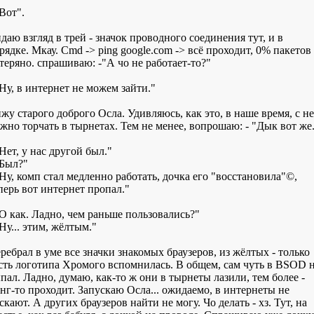
"Вот".
даю взгляд в трей - значок проводного соединения тут, и в
рядке. Мкау. Cmd -> ping google.com -> всё проходит, 0% пакетов
теряно. спрашиваю: -"А чо не работает-то?"
"Ну, в интернет не можем зайти."
жу старого доброго Осла. Удивляюсь, как это, в наше время, с н
жно торчать в тырнетах. Тем не менее, вопрошаю: - "Дык вот же
"Нет, у нас другой был."
"Был?"
"Ну, комп стал медленно работать, дочка его "восстановила"©,
перь вот интернет пропал."
"О как. Ладно, чем раньше пользовались?"
"Ну... этим, жёлтым."
ребрал в уме все значки знакомых браузеров, из жёлтых - только
сть логотипа Хромого вспомнилась. В общем, сам чуть в BSOD 
пал. Ладно, думаю, как-то ж они в тырнеты лазили, тем более -
нг-то проходит. Запускаю Осла... ожидаемо, в интернеты не
скают. А других браузеров найти не могу. Чо делать - хз. Тут, на