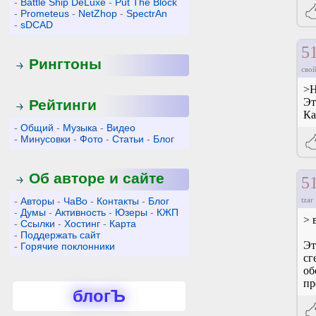
-
Battle Ship DeLuxe
-
Put The Block
-
Prometeus
-
NetZhop
-
SpectrAn
-
sDCAD
5
Рингтоны
свой
>Н
Эт
Рейтинги
Ка
-
Общий
-
Музыка
-
Видео
-
Минусовки
-
Фото
-
Статьи
-
Блог
Об авторе и сайте
5
-
Авторы
-
ЧаВо
-
Контакты
-
Блог
tzar
-
Думы
-
Активность
-
Юзеры
-
КЖП
> 
-
Ссылки
-
Хостинг
-
Карта
-
Поддержать сайт
Эт
-
Горячие поклонники
сг
об
пр
блогЪ