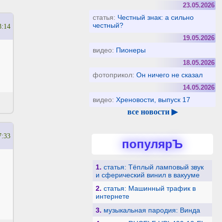
23.05.2026
статья:
Честный знак: а сильно
честный?
3:14
19.05.2026
видео:
Пионеры
18.05.2026
фотоприкол:
Он ничего не сказал
14.05.2026
видео:
Хреновости, выпуск 17
все новости ▶
7:33
популярЪ
1.
статья: Тёплый ламповый звук
и сферический винил в вакууме
2.
статья: Машинный трафик в
интернете
3.
музыкальная пародия: Винда