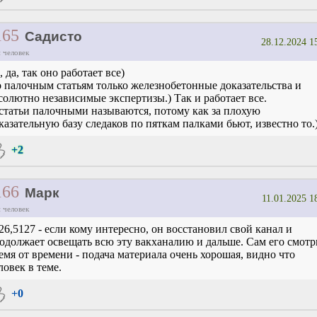
165
Садисто
28.12.2024 1
 человек
, да, так оно работает все)
 палочным статьям только железнобетонные доказательства и
солютно независимые экспертизы.) Так и работает все.
статьи палочными называются, потому как за плохую
казательную базу следаков по пяткам палками бьют, известно то.
+2
166
Марк
11.01.2025 1
 человек
26,5127 - если кому интересно, он восстановил свой канал и
одолжает освещать всю эту вакханалию и дальше. Сам его смот
емя от времени - подача материала очень хорошая, видно что
ловек в теме.
+0