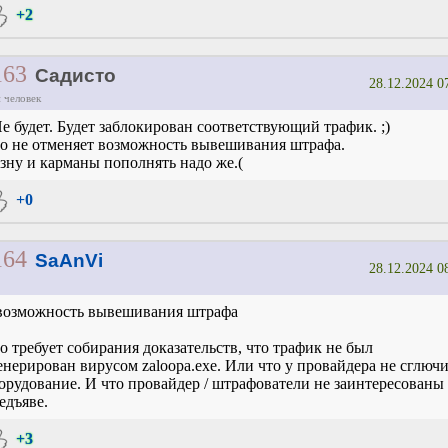
+2
163
Садисто
28.12.2024 0
 человек
е будет. Будет заблокирован соответствующий трафик. ;)
о не отменяет возможность вывешивания штрафа.
зну и карманы пополнять надо же.(
+0
164
SaAnVi
28.12.2024 0
возможность вывешивания штрафа
о требует собирания доказательств, что трафик не был
енерирован вирусом zaloopa.exe. Или что у провайдера не сглюч
орудование. И что провайдер / штрафователи не заинтересованы
едъяве.
+3