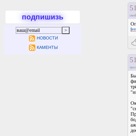
5
подпишизь
свой
Оп
[с
НОВОСТИ
КАМЕНТЫ
5
тро
Бы
фи
тр
"и
Ок
"с
Пр
бо
аж
до