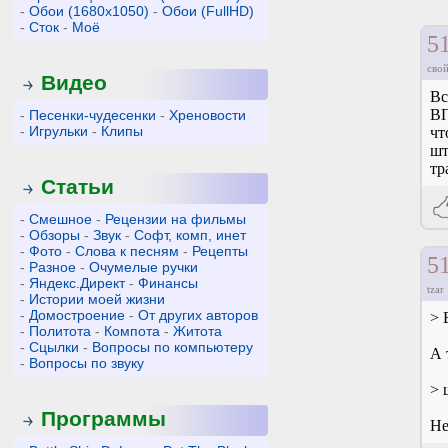
-
Обои (1680x1050)
-
Обои (FullHD)
-
Сток
-
Моё
5
свой
Видео
Вс
ВП
-
Песенки-чудесенки
-
Хреновости
-
Игрульки
-
Клипы
чт
шт
тр
Статьи
-
Смешное
-
Рецензии на фильмы
-
Обзоры
-
Звук
-
Софт, комп, инет
-
Фото
-
Слова к песням
-
Рецепты
5
-
Разное
-
Очумелые ручки
-
Яндекс.Директ
-
Финансы
tzar
-
Истории моей жизни
-
Домостроение
-
От других авторов
> 
-
Политота
-
Компота
-
Житота
-
Сцылки
-
Вопросы по компьютеру
А 
-
Вопросы по звуку
> 
Программы
Не