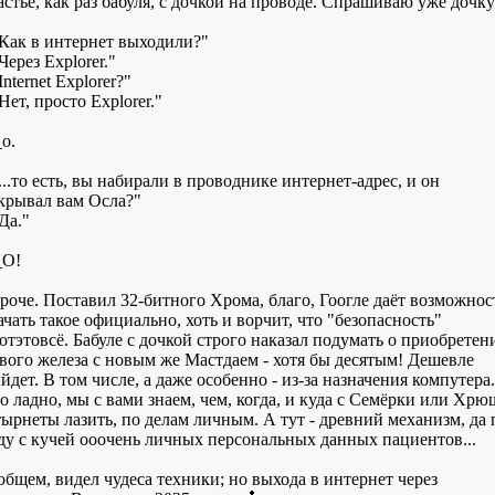
астье, как раз бабуля, с дочкой на проводе. Спрашиваю уже дочку
"Как в интернет выходили?"
"Через Explorer."
"Internet Explorer?"
"Нет, просто Explorer."
o.
"...то есть, вы набирали в проводнике интернет-адрес, и он
крывал вам Осла?"
"Да."
_O!
роче. Поставил 32-битного Хрома, благо, Гоогле даёт возможнос
ачать такое официально, хоть и ворчит, что "безопасность"
отэтовсё. Бабуле с дочкой строго наказал подумать о приобретен
вого железа с новым же Мастдаем - хотя бы десятым! Дешевле
йдет. В том числе, а даже особенно - из-за назначения компутера.
о ладно, мы с вами знаем, чем, когда, и куда с Семёрки или Хр
тырнеты лазить, по делам личным. А тут - древний механизм, да 
ду с кучей ооочень личных персональных данных пациентов...
общем, видел чудеса техники; но выхода в интернет через