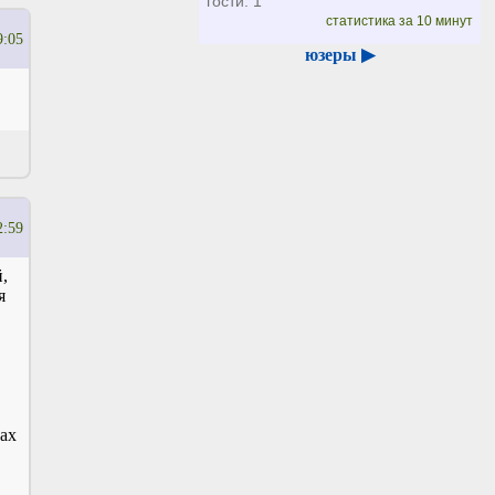
гости: 1
статистика за 10 минут
9:05
юзеры ▶
2:59
,
я
ах