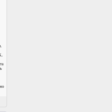
,
,
.
Х,
та
ь
тно