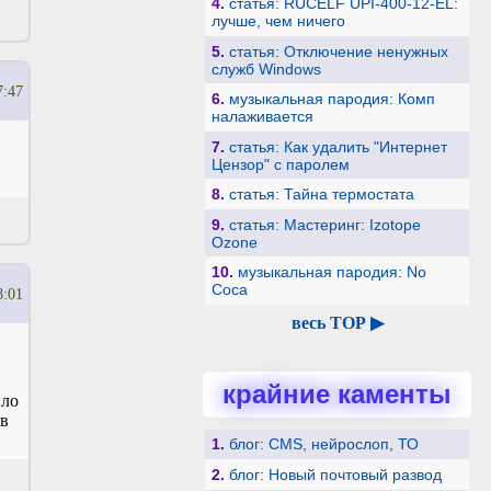
4.
статья: RUCELF UPI-400-12-EL:
лучше, чем ничего
5.
статья: Отключение ненужных
служб Windows
7:47
6.
музыкальная пародия: Комп
налаживается
7.
статья: Как удалить "Интернет
Цензор" с паролем
8.
статья: Тайна термостата
9.
статья: Мастеринг: Izotope
Ozone
10.
музыкальная пародия: No
Coca
8:01
весь TOP ▶
крайние каменты
ило
 в
1.
блог: CMS, нейрослоп, ТО
2.
блог: Новый почтовый развод