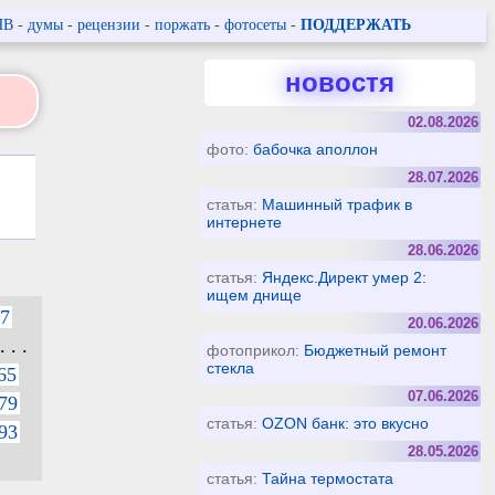
ПВ
-
думы
-
рецензии
-
поржать
-
фотосеты
-
ПОДДЕРЖАТЬ
новостя
02.08.2026
фото:
бабочка аполлон
28.07.2026
статья:
Машинный трафик в
интернете
28.06.2026
статья:
Яндекс.Директ умер 2:
ищем днище
7
20.06.2026
. . .
фотоприкол:
Бюджетный ремонт
стекла
65
07.06.2026
79
статья:
OZON банк: это вкусно
93
28.05.2026
статья:
Тайна термостата