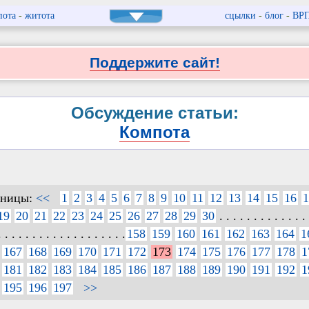
пота
-
житота
сцылки
-
блог
-
ВР
Поддержите сайт!
Обсуждение статьи:
Компота
аницы:
<<
1
2
3
4
5
6
7
8
9
10
11
12
13
14
15
16
1
19
20
21
22
23
24
25
26
27
28
29
30
. . . . . . . . . . . . . 
. . . . . . . . . . . . . . . . . . .
158
159
160
161
162
163
164
1
167
168
169
170
171
172
173
174
175
176
177
178
1
181
182
183
184
185
186
187
188
189
190
191
192
1
195
196
197
>>