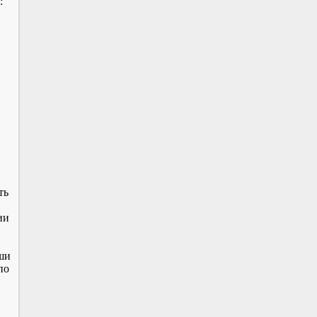
:
ть
ии
юши
по