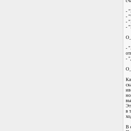
сч
- 
- 
- 
- 
O_
- 
от
- 
O
Ка
ск
ив
но
вы
Эт
в 
хо
В 