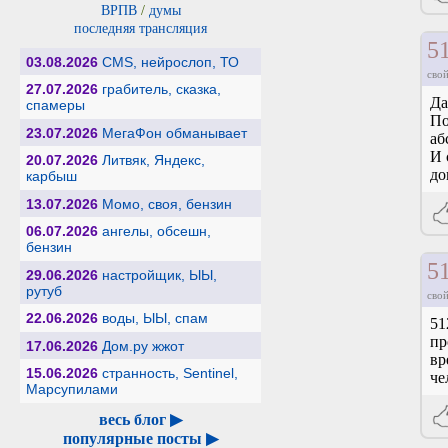
ВРПВ
/
думы
последняя трансляция
5
03.08.2026
CMS, нейрослоп, ТО
свой
27.07.2026
грабитель, сказка,
Да
спамеры
По
23.07.2026
МегаФон обманывает
аб
И 
20.07.2026
Литвяк, Яндекс,
до
карбыш
13.07.2026
Момо, своя, бензин
06.07.2026
ангелы, обсешн,
бензин
5
29.06.2026
настройщик, ЫЫ,
рутуб
свой
22.06.2026
воды, ЫЫ, спам
51
пр
17.06.2026
Дом.ру жжот
вр
15.06.2026
странность, Sentinel,
че
Марсупилами
весь блог ▶
популярные посты ▶