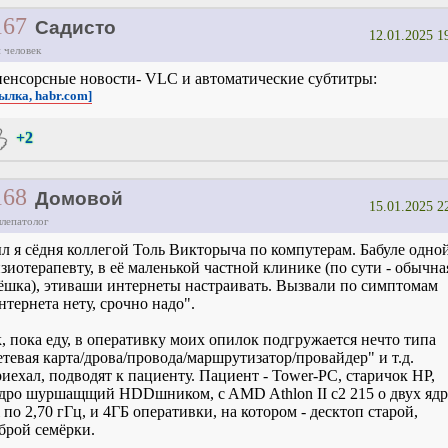
167
Садисто
12.01.2025 1
 человек
енсорсные новости- VLC и автоматические субтитры:
сылка, habr.com]
+2
168
Домовой
15.01.2025 2
ллепатолог
л я сёдня коллегой Толь Викторыча по компутерам. Бабуле одной
зиотерапевту, в её маленькой частной клинике (по сути - обычна
ёшка), этиваши интернеты настраивать. Вызвали по симптомам
нтернета нету, срочно надо".
, пока еду, в оперативку моих опилок подгружается нечто типа
етевая карта/дрова/провода/маршрутизатор/провайдер" и т.д.
иехал, подводят к пациенту. Пациент - Tower-PC, старичок HP,
дро шуршащщий HDDшником, c AMD Athlon II c2 215 о двух ядр
 по 2,70 гГц, и 4ГБ оперативки, на котором - десктоп старой,
брой семёрки.