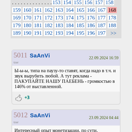
. . . . . . . . . . . . . .
153
154
155
156
157
158
159
160
161
162
163
164
165
166
167
168
169
170
171
172
173
174
175
176
177
178
179
180
181
182
183
184
185
186
187
188
189
190
191
192
193
194
195
196
197
>>
5011
SaAnVi
22.09.2024 16:59
tzar
Ы-ы-ы, типа на паузу-то ставят, когда надо в т.ч. и
звук вырубить любой. А тут реклама -
ПАКУПАЙТЕ НАШУ ПАЕБЕНЬ - громкостью в
146% от выставленной.
+3
5012
SaAnVi
23.09.2024 04:44
tzar
Интересный опыт монетизации, по сути,