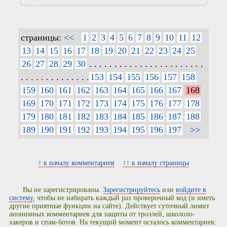
страницы:
<<
1
2
3
4
5
6
7
8
9
10
11
12
13
14
15
16
17
18
19
20
21
22
23
24
25
26
27
28
29
30
. . . . . . . . . . . . . . . . . . . . . . .
. . . . . . . . . . . . . .
153
154
155
156
157
158
159
160
161
162
163
164
165
166
167
168
169
170
171
172
173
174
175
176
177
178
179
180
181
182
183
184
185
186
187
188
189
190
191
192
193
194
195
196
197
>>
↑ к началу комментариев
↑↑ к началу страницы
Вы не зарегистрированы.
Зарегистрируйтесь
или
войдите в
систему
, чтобы не набирать каждый раз проверочный код (и иметь
другие приятные функции на сайте). Действует суточный лимит
анонимных комментариев для защиты от троллей, школоло-
хакеров и спам-ботов. На текущий момент осталось комментариев: