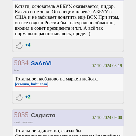
Кстати, основатель АББУУ, оказывается, пидор.
Как-то и не знал. Он спецом перевёз АББУУ в
США и не забывает донатить ещё ВСУ. При этом,
он все годы в России был натурально обласкан,
входил в совет президента и т.п. А всё так
нормально распознавалось, вроде. :)
+4
5034
SaAnVi
07.10.2024 05:19
tzar
Тотальное наебалово на маркетплейсах.
[ссылка, habr.com]
+2
5035
Садисто
07.10.2024 09:00
свой человек
Тотальное идиотство, сказал бы.