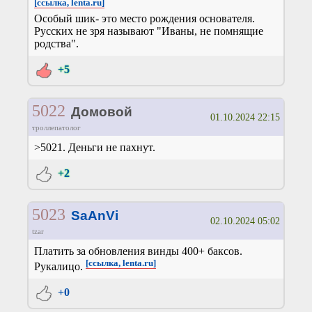
[ссылка, lenta.ru]
Особый шик- это место рождения основателя.
Русских не зря называют "Иваны, не помнящие
родства".
+5
5022
Домовой
01.10.2024 22:15
троллепатолог
>5021. Деньги не пахнут.
+2
5023
SaAnVi
02.10.2024 05:02
tzar
Платить за обновления винды 400+ баксов.
[ссылка, lenta.ru]
Рукалицо.
+0