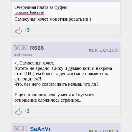
Очередная плата за фуфло:
[ссылка, lenta.ru]
Самвсуньг хочет монетизировать ии:)
+2
5030
R666
03.10.2024 21:30
свой человек
>..Самвсуньг хочет..
Хотеть не вредно. Сижу и думаю вот: и нахрена
этот ИИ (тем более за деньги) мне прямвоттак
сплющился?!
Что, без него совсем жить нельзя, что ли?
Еще в прошлом веке у меня к Гнусмасу
отношение сложилось странное..
+2
5031
SaAnVi
04.10.2024 03:51