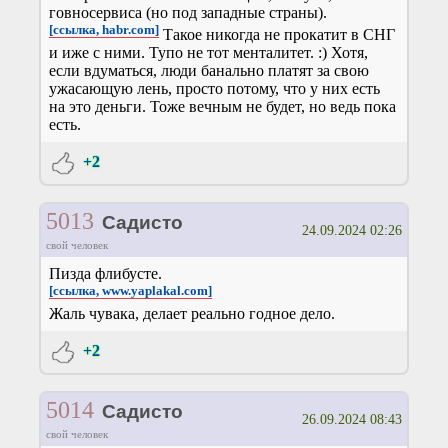
говносервиса (но под западные страны).
[ссылка, habr.com]
Такое никогда не прокатит в СНГ
и иже с ними. Тупо не тот менталитет. :) Хотя,
если вдуматься, люди банально платят за свою
ужасающую лень, просто потому, что у них есть
на это деньги. Тоже вечным не будет, но ведь пока
есть.
+2
5013
Садисто
24.09.2024 02:26
свой человек
Пизда флибусте.
[ссылка, www.yaplakal.com]
Жаль чувака, делает реально годное дело.
+2
5014
Садисто
26.09.2024 08:43
свой человек