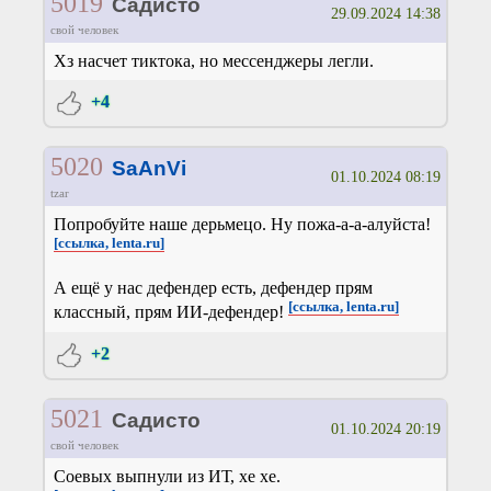
5019
Садисто
29.09.2024 14:38
свой человек
Хз насчет тиктока, но мессенджеры легли.
+4
5020
SaAnVi
01.10.2024 08:19
tzar
Попробуйте наше дерьмецо. Ну пожа-а-а-алуйста!
[ссылка, lenta.ru]
А ещё у нас дефендер есть, дефендер прям
[ссылка, lenta.ru]
классный, прям ИИ-дефендер!
+2
5021
Садисто
01.10.2024 20:19
свой человек
Соевых выпнули из ИТ, хе хе.