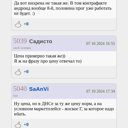
Да вот нихрена не такая же. В том контрафакте
андроид вообще 8-й, половина прог уже работать
не будет. :)
+0
5039
Садисто
07.10.2024 16:55
свой человек
Цена примерно такая же))
Я ж на фразу про цену отвечал то)
+0
5040
SaAnVi
07.10.2024 17:34
tzar
Ну цена, но в ДНСе за ту же цену норм, а на
условном маркетплейсе - жоское Г, за которое надо
ибать.
+0