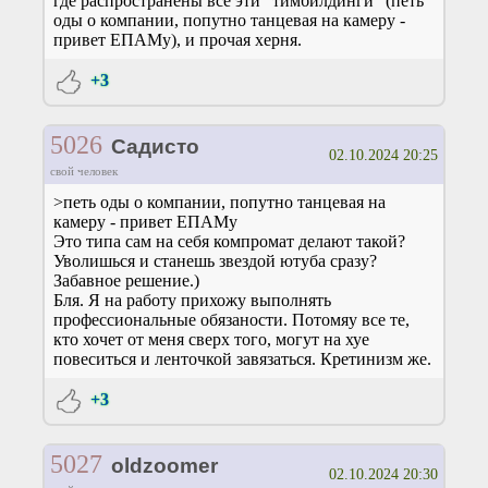
где распространены все эти "тимбилдинги" (петь
оды о компании, попутно танцевая на камеру -
привет ЕПАМу), и прочая херня.
+3
5026
Садисто
02.10.2024 20:25
свой человек
>петь оды о компании, попутно танцевая на
камеру - привет ЕПАМу
Это типа сам на себя компромат делают такой?
Уволишься и станешь звездой ютуба сразу?
Забавное решение.)
Бля. Я на работу прихожу выполнять
профессиональные обязаности. Потомяу все те,
кто хочет от меня сверх того, могут на хуе
повеситься и ленточкой завязаться. Кретинизм же.
+3
5027
oldzoomer
02.10.2024 20:30