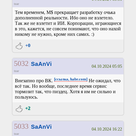
tzar
Тем временем, M$ прекращает разработку очька
дополненной реальности. Ибо оно не взлетело.
Так же не взлетит и ИИ. Корпорации, играющиеся
в это, кажется, не совсем понимают, что оно нахой
никому не нужно, кроме них самих. :)
+0
5032
SaAnVi
04.10.2024 05:05
tzar
[ссылка, habr.com]
Внезапно про ВК.
Не ожидал, что
всё так. Но вообще, последнее время сервис
тормозит так, что пиздец. Хотя я им не сильно и
пользуюсь.
+2
5033
SaAnVi
04.10.2024 16:22
tzar