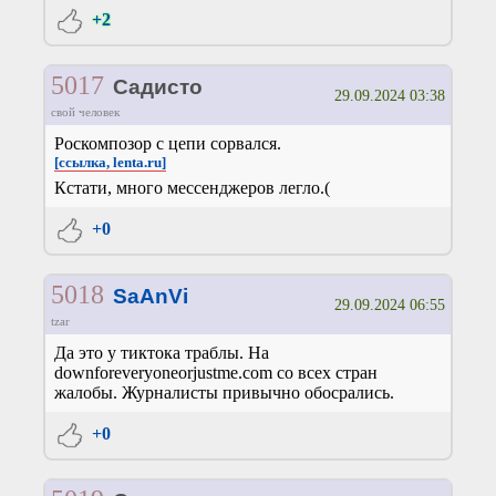
+2
5017
Садисто
29.09.2024 03:38
свой человек
Роскомпозор с цепи сорвался.
[ссылка, lenta.ru]
Кстати, много мессенджеров легло.(
+0
5018
SaAnVi
29.09.2024 06:55
tzar
Да это у тиктока траблы. На
downforeveryoneorjustme.com со всех стран
жалобы. Журналисты привычно обосрались.
+0