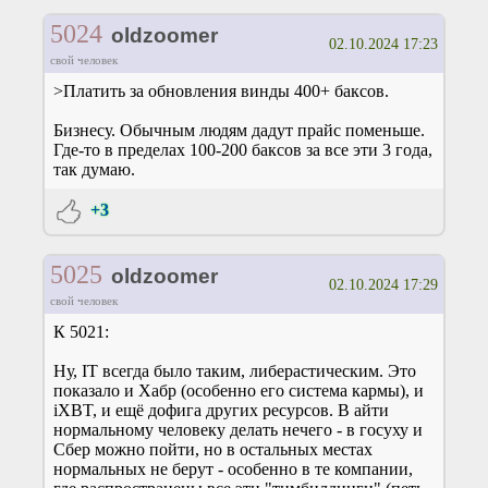
5024
oldzoomer
02.10.2024 17:23
свой человек
>Платить за обновления винды 400+ баксов.
Бизнесу. Обычным людям дадут прайс поменьше.
Где-то в пределах 100-200 баксов за все эти 3 года,
так думаю.
+3
5025
oldzoomer
02.10.2024 17:29
свой человек
К 5021:
Ну, IT всегда было таким, либерастическим. Это
показало и Хабр (особенно его система кармы), и
iXBT, и ещё дофига других ресурсов. В айти
нормальному человеку делать нечего - в госуху и
Сбер можно пойти, но в остальных местах
нормальных не берут - особенно в те компании,