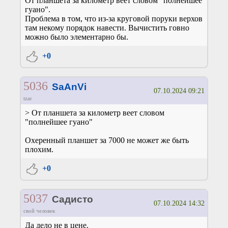
От планшета за километр веет словом "полнейшее
гуано".
Проблема в том, что из-за круговой поруки верхов
там некому порядок навести. Вычистить говно
можно было элементарно бы.
+0
5036
SaAnVi
07.10.2024 09:21
tzar
> От планшета за километр веет словом
"полнейшее гуано"
Охеренный планшет за 7000 не может же быть
плохим.
+0
5037
Садисто
07.10.2024 14:32
свой человек
Да дело не в цене.