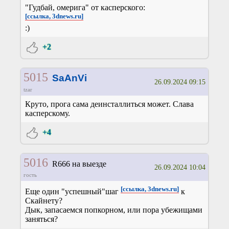
"Гудбай, омерига" от касперского:
[ссылка, 3dnews.ru]
:)
+2
5015
SaAnVi
26.09.2024 09:15
tzar
Круто, прога сама деинсталлиться может. Слава
касперскому.
+4
5016
R666 на выезде
26.09.2024 10:04
гость
[ссылка, 3dnews.ru]
Еще один "успешный"шаг
к
Скайнету?
Дык, запасаемся попкорном, или пора убежищами
заняться?