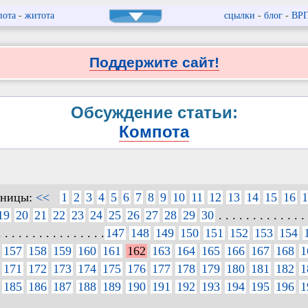
пота
-
житота
сцылки
-
блог
-
ВР
Поддержите сайт!
Обсуждение статьи:
Компота
аницы:
<<
1
2
3
4
5
6
7
8
9
10
11
12
13
14
15
16
1
19
20
21
22
23
24
25
26
27
28
29
30
. . . . . . . . . . . . . 
. . . . . . . . . . . . . . . .
147
148
149
150
151
152
153
154
157
158
159
160
161
162
163
164
165
166
167
168
1
171
172
173
174
175
176
177
178
179
180
181
182
1
185
186
187
188
189
190
191
192
193
194
195
196
1