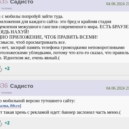
835
Садисто
04.06.2024 2
 человек
 с мобилы попробуй зайти туда.
иложения для каждого сайта- это бред и крайняя стадия
емления межушного ганглия современного мира. ЕСТЬ БРАУЗЕ
ЛЯДЬ НАХУЙ!
ДНО ПРИЛОЖЕНИЕ, ЧТОБ ПРАВИТЬ ВСЕМИ!
смысле, чтоб просматриваать все.
 нет, засирай память телефона громоздкими неповоротливыми
отоложескими ублюдками, потому что кто-то сказал, что правил
о. Идиотизм же, очень явный.(
+2
836
Садисто
04.06.2024 2
 человек
о мобильной версии тутошнего сайту:
ылка, ibb.co]
т такая хрень с рекламой идет: баннер заслонил часть меню.(
+2