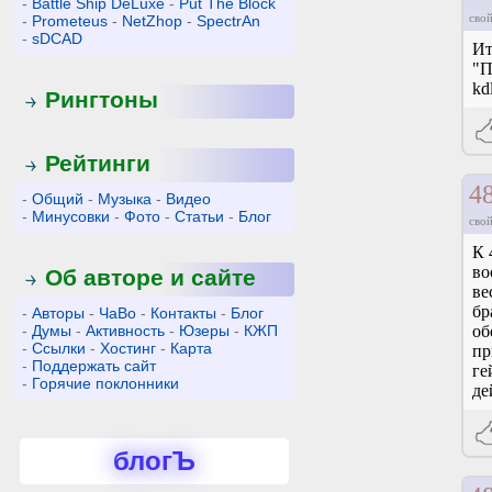
-
Battle Ship DeLuxe
-
Put The Block
свой
-
Prometeus
-
NetZhop
-
SpectrAn
-
sDCAD
Ит
"П
kdl
Рингтоны
Рейтинги
4
-
Общий
-
Музыка
-
Видео
-
Минусовки
-
Фото
-
Статьи
-
Блог
свой
К 
во
Об авторе и сайте
ве
бр
-
Авторы
-
ЧаВо
-
Контакты
-
Блог
-
Думы
-
Активность
-
Юзеры
-
КЖП
об
-
Ссылки
-
Хостинг
-
Карта
пр
-
Поддержать сайт
ге
-
Горячие поклонники
де
блогЪ