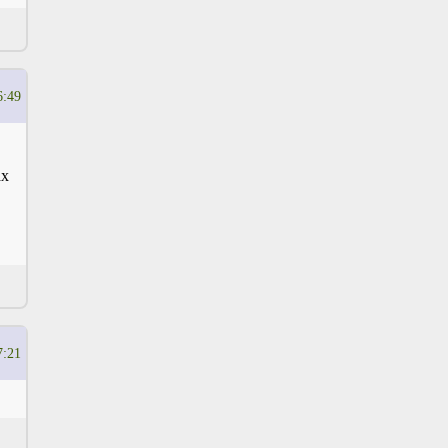
6:49
ах
7:21