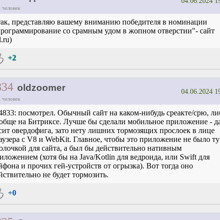
04.06.2024 1
 человек
ак, представляю вашему вниманию победителя в номинации
рограммирование со срамным удом в жопном отверстии"- сайт
.ru)
+2
834
oldzoomer
04.06.2024 1
 человек
4833: посмотрел. Обычный сайт на каком-нибудь среакте/срю, ли
обще на Битриксе. Лучше бы сделали мобильное приложение - да
сит овердофига, зато нету лишних тормозящих прослоек в лице
аузера с V8 и WebKit. Главное, чтобы это приложение не было т
олочкой для сайта, а был бы действительно нативным
иложением (хотя бы на Java/Kotlin для ведроида, или Swift для
йфона и прочих гей-устройств от огрызка). Вот тогда оно
йствительно не будет тормозить.
+0