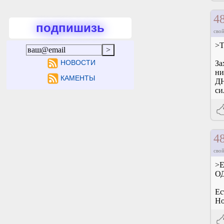
4
подпишизь
свой
>Т
НОВОСТИ
За
ни
КАМЕНТЫ
ДН
си
4
свой
>Е
О
Ес
Но