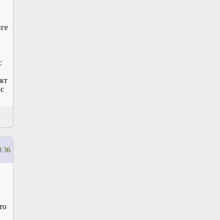
нге
с
ект
 с
3:36
то