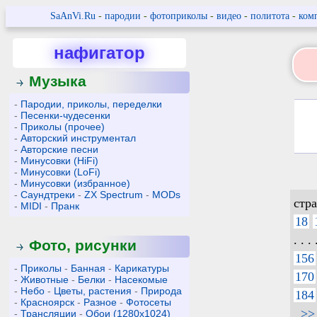
SaAnVi.Ru
-
пародии
-
фотоприколы
-
видео
-
политота
-
ком
нафигатор
Музыка
-
Пародии, приколы, переделки
-
Песенки-чудесенки
-
Приколы (прочее)
-
Авторский инструментал
-
Авторские песни
-
Минусовки (HiFi)
-
Минусовки (LoFi)
-
Минусовки (избранное)
-
Саундтреки
-
ZX Spectrum
-
MODs
стр
-
MIDI
-
Пранк
18
. . . 
Фото, рисунки
156
-
Приколы
-
Банная
-
Карикатуры
170
-
Животные
-
Белки
-
Насекомые
-
Небо
-
Цветы, растения
-
Природа
184
-
Красноярск
-
Разное
-
Фотосеты
>>
-
Трансляции
-
Обои (1280x1024)