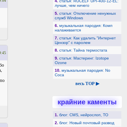
9:04
4.
статья: RUCELF UPI-400-12-EL:
лучше, чем ничего
5.
статья: Отключение ненужных
служб Windows
6.
музыкальная пародия: Комп
налаживается
7.
статья: Как удалить "Интернет
Цензор" с паролем
8.
статья: Тайна термостата
9:45
9.
статья: Мастеринг: Izotope
Ozone
бо
,
10.
музыкальная пародия: No
Coca
упо
весь TOP ▶
крайние каменты
1.
блог: CMS, нейрослоп, ТО
2.
блог: Новый почтовый развод