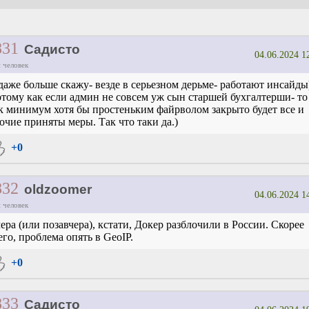
831
Садисто
04.06.2024 1
 человек
даже больше скажу- везде в серьезном дерьме- работают инсайды
тому как если админ не совсем уж сын старшей бухгалтерши- то
к минимум хотя бы простеньким файрволом закрыто будет все и
очие приняты меры. Так что таки да.)
+0
832
oldzoomer
04.06.2024 1
 человек
ера (или позавчера), кстати, Докер разблочили в России. Скорее
его, проблема опять в GeoIP.
+0
833
Садисто