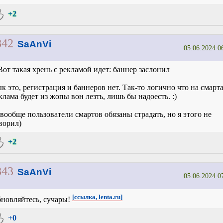
+2
842
SaAnVi
05.06.2024 0
Вот такая хрень с рекламой идет: баннер заслонил
к это, регистрация и баннеров нет. Так-то логично что на смарт
клама будет из жопы вон лезть, лишь бы надоесть. :)
 вообще пользователи смартов обязаны страдать, но я этого не
ворил)
+2
843
SaAnVi
05.06.2024 0
[ссылка, lenta.ru]
новляйтесь, сучары!
+0