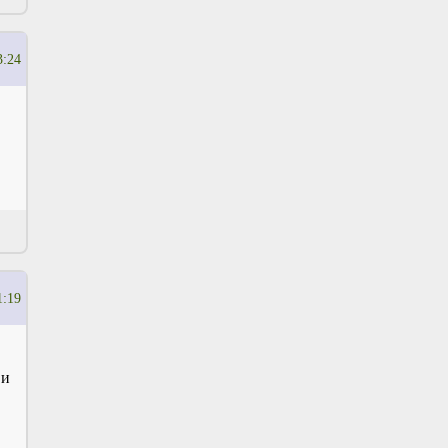
3:24
1:19
 и