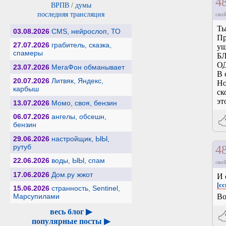
4
ВРПВ
/
думы
последняя трансляция
свой
Ты
03.08.2026
CMS, нейрослоп, ТО
Пр
27.07.2026
грабитель, сказка,
ущ
спамеры
Б
О
23.07.2026
МегаФон обманывает
В 
20.07.2026
Литвяк, Яндекс,
Но
карбыш
ск
эт
13.07.2026
Момо, своя, бензин
06.07.2026
ангелы, обсешн,
бензин
29.06.2026
настройщик, ЫЫ,
рутуб
4
22.06.2026
воды, ЫЫ, спам
свой
17.06.2026
Дом.ру жжот
И 
[сс
15.06.2026
странность, Sentinel,
Марсупилами
Во
весь блог ▶
популярные посты ▶