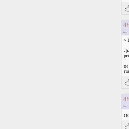
4
tzar
> 
Ды
ре
(и
го
4
tzar
Об