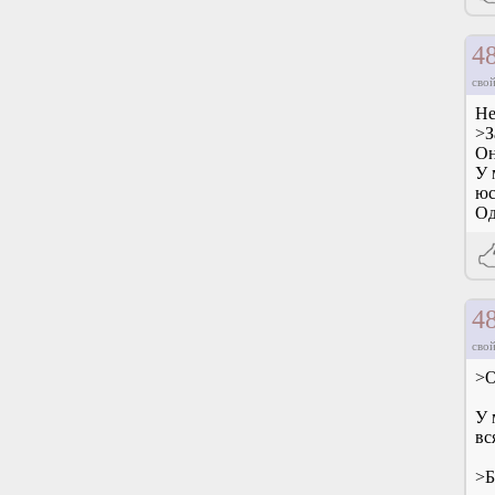
4
свой
Не
>З
Он
У 
юс
Од
4
свой
>О
У 
вс
>Б