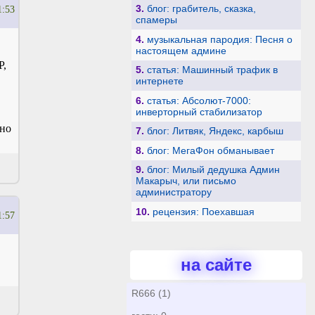
3.
блог: грабитель, сказка,
1:53
спамеры
4.
музыкальная пародия: Песня о
настоящем админе
Р,
5.
статья: Машинный трафик в
интернете
6.
статья: Абсолют-7000:
инверторный стабилизатор
ьно
7.
блог: Литвяк, Яндекс, карбыш
8.
блог: МегаФон обманывает
9.
блог: Милый дедушка Админ
Макарыч, или письмо
администратору
10.
рецензия: Поехавшая
1:57
на сайте
R666 (1)