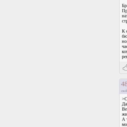
Бр
Пр
на
ст
К 
бю
но
ча
ко
ре
4
свой
>С
Да
Ве
жи
А 
мо