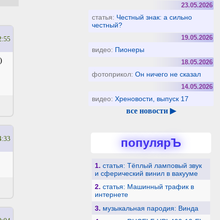
23.05.2026
статья:
Честный знак: а сильно
честный?
19.05.2026
2:55
видео:
Пионеры
)
18.05.2026
фотоприкол:
Он ничего не сказал
14.05.2026
видео:
Хреновости, выпуск 17
все новости ▶
4:33
популярЪ
1.
статья: Тёплый ламповый звук
и сферический винил в вакууме
2.
статья: Машинный трафик в
интернете
3.
музыкальная пародия: Винда