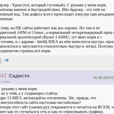
аузер - Хром (тот, который гугловый). С руками у меня норм.
облема именно в быстродействии. Ибо браузер - это тебе не
тивный код. Там дофига всего происходит изнутри при рендери
раницы.
слову, на ПК сайты работают как раз хорошо. Но там и не
джетный ARM от Unisoc, а нормальный четырехъядерный проц 
рмальной архитектурой (Ryzen 3 4300U, тут явно норм и с
стотами, и с ядрами - Intellij IDEA на нём шевелится шустро, про
мпилиться и запускается относительно быстро и легко). Поэтому
ндерингом страниц всё норм.
+0
841
Садисто
05.06.2024 0
 человек
 руками у меня норм.
 не у тебя, а у создающих ссайты.
дро 13 MIUI, автоапдейты отключены. Збс, правда, что
знеспособность сайта настолько нестабильна?
теперь этот сайт (саанви.ру): открывается и читается на ВСЕМ, ч
жет как-то стучаться в сеть и как-то отрисовывать графику.