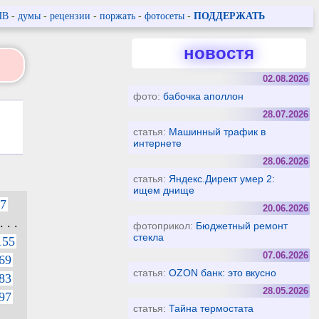
ПВ
-
думы
-
рецензии
-
поржать
-
фотосеты
-
ПОДДЕРЖАТЬ
новостя
02.08.2026
фото:
бабочка аполлон
28.07.2026
статья:
Машинный трафик в
интернете
28.06.2026
статья:
Яндекс.Директ умер 2:
ищем днище
7
20.06.2026
. . .
фотоприкол:
Бюджетный ремонт
стекла
155
07.06.2026
69
статья:
OZON банк: это вкусно
83
28.05.2026
97
статья:
Тайна термостата