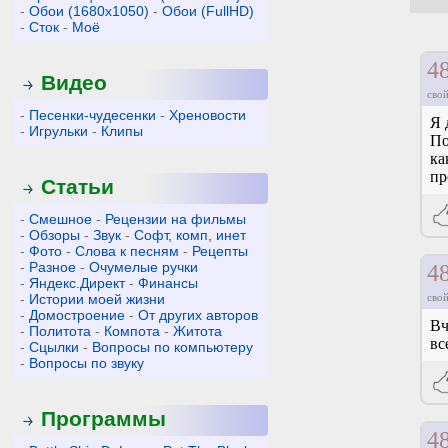
-
Обои (1680x1050)
-
Обои (FullHD)
-
Сток
-
Моё
4
Видео
свой
-
Песенки-чудесенки
-
Хреновости
Я 
-
Игрульки
-
Клипы
По
ка
пр
Статьи
-
Смешное
-
Рецензии на фильмы
-
Обзоры
-
Звук
-
Софт, комп, инет
-
Фото
-
Слова к песням
-
Рецепты
-
Разное
-
Очумелые ручки
4
-
Яндекс.Директ
-
Финансы
-
Истории моей жизни
свой
-
Домостроение
-
От других авторов
Вч
-
Политота
-
Компота
-
Житота
вс
-
Сцылки
-
Вопросы по компьютеру
-
Вопросы по звуку
Программы
4