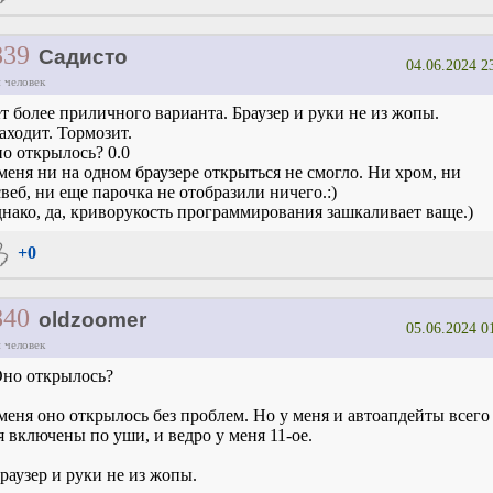
839
Садисто
04.06.2024 2
 человек
т более приличного варианта. Браузер и руки не из жопы.
аходит. Тормозит.
о открылось? 0.0
меня ни на одном браузере открыться не смогло. Ни хром, ни
веб, ни еще парочка не отобразили ничего.:)
нако, да, криворукость программирования зашкаливает ваще.)
+0
840
oldzoomer
05.06.2024 0
 человек
но открылось?
меня оно открылось без проблем. Но у меня и автоапдейты всего
я включены по уши, и ведро у меня 11-ое.
раузер и руки не из жопы.