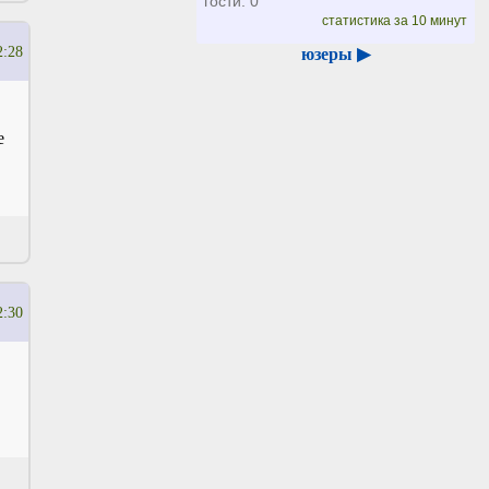
гости: 0
статистика за 10 минут
2:28
юзеры ▶
е
2:30
.