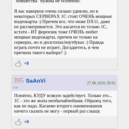
"новшества" нужны не особенно.
Я вас наверное очень сильно удивлю, но в
некоторых СЕРВЕРАХ 1С стоят ОЧЕНЬ мощные
видеокарты :) Причем все, что ниже DX11, даже
не рассматривается. Это касается не только 1С,
кстати - ИТ форензик тоже ОЧЕНЬ любит
мощные видеокарты, причем не только на
серверах, но и десктопах/ноутбуках :) Правда
играть почти не играет. Догадаетесь, в чем
причина такого выбора? ;)
+0
395
SaAnVi
27.06.2016 20:01
tzar
Понятно, КУДУ всякую задействует. Только это...
1С - это же жопа необычайнейшая. Образец того,
как не надо. Касаемо второго наименования
ничего сказать не могу - первый раз слышу.
+0