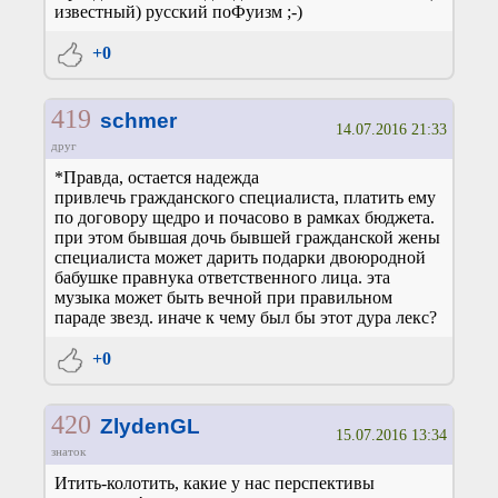
известный) русский поФуизм ;-)
+0
419
schmer
14.07.2016 21:33
друг
*Правда, остается надежда
привлечь гражданского специалиста, платить ему
по договору щедро и почасово в рамках бюджета.
при этом бывшая дочь бывшей гражданской жены
специалиста может дарить подарки двоюродной
бабушке правнука ответственного лица. эта
музыка может быть вечной при правильном
параде звезд. иначе к чему был бы этот дура лекс?
+0
420
ZlydenGL
15.07.2016 13:34
знаток
Итить-колотить, какие у нас перспективы