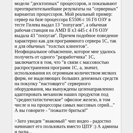
модели "десктопных" процессоров, и показывают
преотвратительнейшие результаты на "серверных"
вариантах процессоров. Мой реальный пример:
сервер на базе процессора E5506 с 16 Гб ОЗУ в
тесте Гилева выдал 13 "попугаев", а обычная
рабочая станция на AMD II x3 445 с 4 Гб ОЗУ
выдала 43 "попугая". Причем подобное поведение
характерно как для программного сервера 1С, так
и для обычных "толстых клиентов".
Неофициальное объяснение, которое мне удалось
получить от одного "разработчика" 1С,
заключается в том, что "в связи с массовостью
распространения программ 1С, а, значит,
использования их огромным количеством мелких
фирм, не выделяющих больших денежных средств
на покупку "настоящего" серверного
оборудования, мы вынуждены целенаправленно
адаптировать механизм наших продуктов под
"среднестатистическое" офисное железо, в том
числе и на процессоры самых массовых серий..."
А вы говорите - "пожалте бриться!"
>Зато увидев "знакомый" чип видео - радостно
начинают его пользовать вместо ЦПУ :) А админы
и рады...