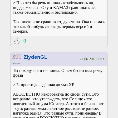
> Про что бы речь ни шла - юзабельность ли,
поддержка ли - Оку и КАМАЗ сравнивать все
также бессмысленно и беспощадно.
Так никто и не сравнивает, дурачина. Ока и камаз-
это какой-нибудь слакварь первых версий и
семёрка.
+2
399
ZlydenGL
27.06.2016 22:31
знаток
Ты походу так и не понял. О чем бы ни шла речь,
фраза
> 7- просто доведённая до ума ХР
АБСОЛЮТНО некорректна по своей сути. Это
все равно, что утверждать, что Солнце - это
доведенный до ума Юпитер. А этого и близко нет
- суть разная, межпланетное расстояние разное,
нагрузка разная. Это разные сути, понимаешь? В
этом смысле АБСОЛЮТНО неважно, о каком