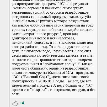
распространение программ "1С" - не результат
"честной борьбы" и каких-то неимоверных
умственных усилий со стороны разработчиков,
создающих гениальный продукт, а таких сугубо
"национальных" русских методов воздействия,
как наглое лоббирование своих творений на всех
уровнях государственной власти, задействование
"административного ресурса", проплата
адаптирования всего и вся (налоговая,
пенсионный, соцстрах и т.п.) исключительно под
свои разработки и т.д. То есть продукт живет и
даже, в некотором роде, "развивается" не за счет
своих высоких потребительских качеств, а за счет
наглости и пронырливости его авторов, вовремя
подсуетившихся и "поймавших волну". Я так же
имел честь общаться с одним из разработчиков
аналога и конкурента (бывшего) 1С'а - программы
"ВС" ("Высший Сорт"), достигшей пика своей
популярности в 2010-2011 годы. Так вот, где тот
замечательный продукт? А нету больше его. "1С"
просто его "сожрала" - с потрохами, всырую, и без
соли.
+4