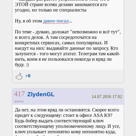
ЭТОЙ стране всеми делами занимаются кто
угодно, но только не специалисты
Ну, я об этом
давно писал
...
По теме - думаю, доложат "невозможно и всё тут",
и всего делов. А там сосредоточатся на
конкретных сервисах, самых популярных. И
наедут на них: выдавайте данные по запросу. Кто
залупится - того могут ататат. Телеграм там какой-
нить, коим я не пользовался никогда и вряд ли
буду. :)
+0
417
ZlydenGL
14.07.2016 17:02
знаток
Да нет, на этом вряд ли остановятся. Скорее всего
придет к следующему: стоит в офисе ASA K9?
Будь бобер выдать соответствующий ключ
соответствующему уполномоченному лицу. И усе,
ключ уплывает непонятно кому непонятно куда,