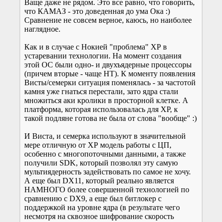
Ваще даже не рядом. Это все равно, что говорить,
что КАМАЗ - это доведенная до ума Ока :)
Сравнение не совсем верное, каюсь, но наиболее
наглядное.
Как и в случае с Нокией "проблема" ХР в
устаревании технологии. На момент создания
этой ОС были одно- и двухъядерные процессоры
(причем вторые - чаще HT). К моменту появления
Висты/семерки ситуация поменялась - за частотой
камня уже гнаться перестали, зато ядра стали
множиться аки кролики в просторной клетке. А
платформа, которая использовалась для ХР, к
такой подляне готова не была от слова "вообще" :)
И Виста, и семерка используют в значительной
мере отличную от ХР модель работы с ЦП,
особенно с многопоточными данными, а также
получили SDK, который позволял эту самую
мультиядерность задействовать по самое не хочу.
А еще был DX11, который реально является
НАМНОГО более совершенной технологией по
сравнению с DX9, а еще был битлокер с
поддержкой на уровне ядра (в результате чего
несмотря на сквозное шифрование скорость