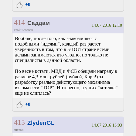
+0
414
Саддам
14.07.2016 12:10
свой человек
Вообще, после того, как знакомишься с
подобными "идеями", каждый раз растет
уверенность в том, что в ЭТОЙ стране всеми
делами занимаются кто угодно, но только не
специалисты в данной области.
По весне кстати, МВД и ФСБ обещали награду в
размере 4,3 млн. рублей (рублей, Карл!) за
разработку реально действующего механизма
взлома сети "ТОР". Интересно, а у них "хотелка"
еще не слиплась?
+0
415
ZlydenGL
14.07.2016 13:03
знаток