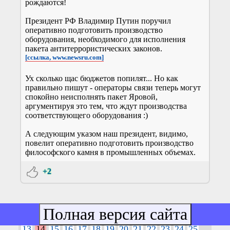
рождаются!
Президент РФ Владимир Путин поручил
оперативно подготовить производство
оборудования, необходимого для исполнения
пакета антитеррористических законов.
[ссылка, www.newsru.com]
Ух сколько щас бюджетов попилят... Но как
правильно пишут - операторы связи теперь могут
спокойно неисполнять пакет Яровой,
аргументируя это тем, что ждут производства
соответствующего оборудования :)
А следующим указом наш президент, видимо,
повелит оперативно подготовить производство
философского камня в промышленных объемах.
+2
страницы:
<<
1
2
3
4
5
6
7
8
9
10
11
12
13
14
15
16
17
18
19
20
21
22
23
24
25