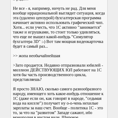
Не все - я, например, ничуть не рад. Для меня
вообще иррациональной выглядит ситуация, когда
эта (удалено цензурой) бухгалтерская программа
начинает активно использовать графический чип.
Хотя... если учесть, что 1С активно "занимается"
также и игрушками, то стоит только удивляться,
что еще не вышел какой-нибудь "Симулятор
бухгалтера 3D" :-) Вот там мощная видеокарточка
будет в самый раз...
>> жопа необычайнейшая
>Зато продается. Недавно отпразновали юбилей -
миллион ДЕЙСТВУЮЩИХ ЮЛ работают на 1С
хотя бы часть производственного цикла,
представляешь?
Я просто ЗНАЮ, сколько самого разнообразного
народу, имеющего хоть какое-нибудь отношение к
1С (даже если он, как говорят в народе, "седьмая
вода на киселе") получает ну о-о-чень нехилые
зарплаты за наш счет. Вообще - политика 1С - это
то, за что на "развитом" Западе сажают, ибо
монополия в чистом виде. Широкое