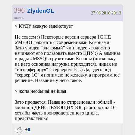
396
ZlydenGL
27.06.2016 20:13
знаток
> КУДУ всякую задействует
Не совсем :) Некоторые версии сервера 1С НЕ
УМЕЮТ работать с современными Ксеонами.
Зато увидев "знакомый" чип видео - радостно
начинают его пользовать вместо ЦПУ :) А админы
и рады - MSSQL грузит сами Ксеоны (поскольку
на него основная нагрузка приходится), никак не
"интерферируя" с сервером 1С :) Да, здесь под
"сервер 1С" я понимаю не железку, а программное
решение. Название у него такое.
> жопа необычайнейшая
Зато продается. Недавно отпразновали юбилей -
миллион ДЕЙСТВУЮЩИХ ЮЛ работают на 1С
хотя бы часть производственного цикла,
представляешь?
+0