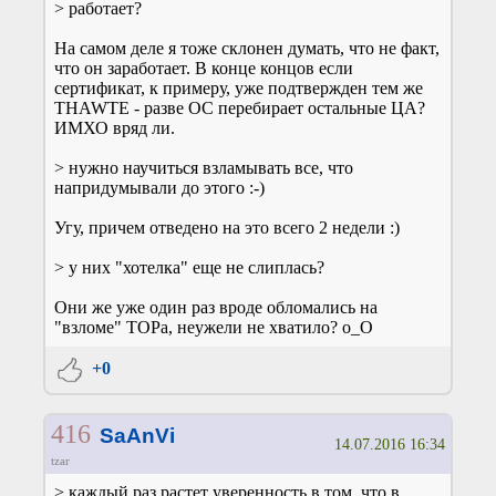
> работает?
На самом деле я тоже склонен думать, что не факт,
что он заработает. В конце концов если
сертификат, к примеру, уже подтвержден тем же
THAWTE - разве ОС перебирает остальные ЦА?
ИМХО вряд ли.
> нужно научиться взламывать все, что
напридумывали до этого :-)
Угу, причем отведено на это всего 2 недели :)
> у них "хотелка" еще не слиплась?
Они же уже один раз вроде обломались на
"взломе" ТОРа, неужели не хватило? о_О
+0
416
SaAnVi
14.07.2016 16:34
tzar
> каждый раз растет уверенность в том, что в