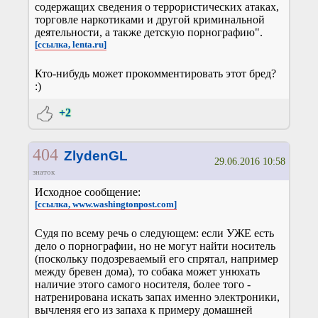
содержащих сведения о террористических атаках,
торговле наркотиками и другой криминальной
деятельности, а также детскую порнографию".
[ссылка, lenta.ru]
Кто-нибудь может прокомментировать этот бред?
:)
+2
404
ZlydenGL
29.06.2016 10:58
знаток
Исходное сообщение:
[ссылка, www.washingtonpost.com]
Судя по всему речь о следующем: если УЖЕ есть
дело о порнографии, но не могут найти носитель
(поскольку подозреваемый его спрятал, например
между бревен дома), то собака может унюхать
наличие этого самого носителя, более того -
натренирована искать запах именно электроники,
вычленяя его из запаха к примеру домашней