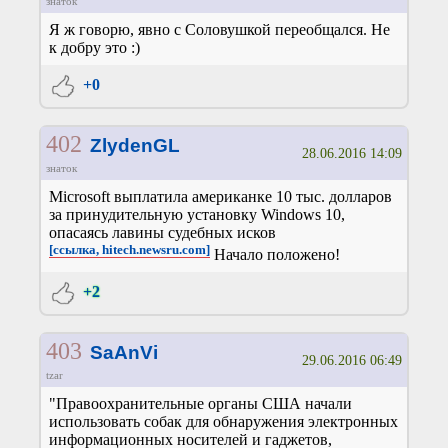
знаток
Я ж говорю, явно с Соловушкой переобщался. Не
к добру это :)
+0
402
ZlydenGL
28.06.2016 14:09
знаток
Microsoft выплатила американке 10 тыс. долларов
за принудительную установку Windows 10,
опасаясь лавины судебных исков
[ссылка, hitech.newsru.com]
Начало положено!
+2
403
SaAnVi
29.06.2016 06:49
tzar
"Правоохранительные органы США начали
использовать собак для обнаружения электронных
информационных носителей и гаджетов,