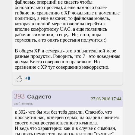
файловых операций не сказать чтобы
основательно просела), а еще намного более
гибкие по сравнению с ХР локальные и доменные
политики, а еще наконец-то файловая модель,
которая в полной мере позволила перейти к
вполне комфортному UAC, а еще появились
рабочие симлинки, а еще,.. Не, стоп, пора
тормозить, а то опять простыня получится :)
В общем ХР и семерка - это в значительной мере
разные продукты. Говорить, что 7 - это доведенная
до ума Виста совершенно правильно. Но
сравнение с ХР тут совершенно некорректно.
+0
393
Садисто
27.06.2016 17:44
свой человек
к 392- что бы мы без тебя делали. Спасибо, что
просветил нас, юзверей серых, да одарил сиянием
своего межпространственного кумпола.
И ведь что характерно: как и в случае с симбиан,
ты опять неуместен, равно как и твои "вумные"