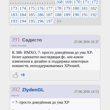
. . . . . . . . . . . . . . . . . . .
168
169
170
171
172
173
174
175
176
177
178
179
180
181
182
183
184
185
186
187
188
189
190
191
192
193
194
195
196
197
>>
391
Садисто
25.06.2016 16:37
свой человек
К 388- ИМХО, 7- просто доведённая до ума ХР-
более адекватно выглядящая фс, кое-какие
изменения в дизайне и поддержка некоторых
новшеств, неподдерживаемых ХРюшей.
+0
392
ZlydenGL
27.06.2016 14:53
знаток
> 7- просто доведённая до ума ХР