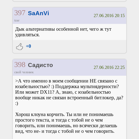
397
SaAnVi
27.06.2016 20:15
tzar
Дык альтернативы особенной нет, чего ж тут
удивляться.
+0
398
Садисто
27.06.2016 22:25
свой человек
>А что именно в моем сообщении НЕ связано с
юзабельностью? :) Поддержка мультиядерности?
Или может DX11? А, знаю, с юзабельностью
вообще никак не связан встроенный битлокер, да?
:)
Хорош клоуна корчить. Ты или не понимаешь
простого текста, и тогда с тобой не о чем
говорить, или понимаешь, но всячески делаешь
вид, что не- и тогда с тобой не о чем говорить.