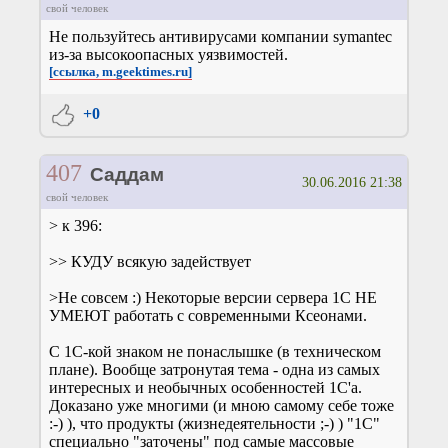
свой человек
Не пользуйтесь антивирусами компании symantec
из-за высокоопасных уязвимостей.
[ссылка, m.geektimes.ru]
+0
407
Саддам
30.06.2016 21:38
свой человек
> к 396:
>> КУДУ всякую задействует
>Не совсем :) Некоторые версии сервера 1С НЕ
УМЕЮТ работать с современными Ксеонами.
С 1С-кой знаком не понаслышке (в техническом
плане). Вообще затронутая тема - одна из самых
интересных и необычных особенностей 1С'а.
Доказано уже многими (и мною самому себе тоже
:-) ), что продукты (жизнедеятельности ;-) ) "1С"
специально "заточены" под самые массовые