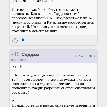
безо всякой обратной связи...
Интересно, как банки будут этот момент
расшивать. Как вариант - "дедушкиным"
способом легализации K9: закупается железка K8
(некриптостойкая), а K9 активируется бесплатной
лицензией. Но любая уполномоченная проверка
этот финт в момент выявит...
+0
418
Саддам
14.07.2016 20:00
свой человек
> к 416:
"По теме - думаю, доложат "невозможно и всё
тут", и всего делов." - извечная русская глупость,
помноженная на служебное рвение, вряд ли
позволит ситуации разрешиться столь счастливым
образом :-)
P.S.
Правда, остается надежда на не менее извечный (и