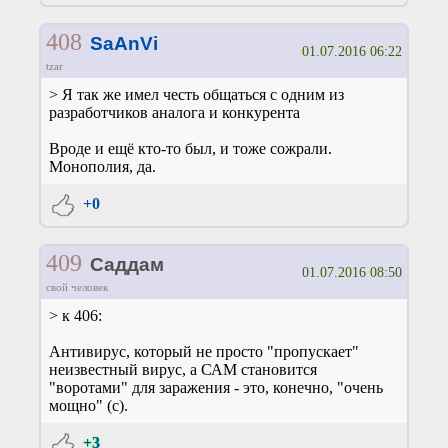
408
SaAnVi
01.07.2016 06:22
tzar
> Я так же имел честь общаться с одним из
разработчиков аналога и конкурента
Вроде и ещё кто-то был, и тоже сожрали.
Монополия, да.
+0
409
Саддам
01.07.2016 08:50
свой человек
> к 406:
Антивирус, который не просто "пропускает"
неизвестный вирус, а САМ становится
"воротами" для заражения - это, конечно, "очень
мощно" (с).
+3