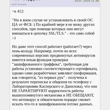
14.07.2016 11:56
свой человек
>к 412:
"Ни в коем случае не устанавливать в своей ОС
ЦА от ФСБ :) По крайней мере я не вижу других
способов, при помощи которых они могут
вмешаться в цепочку SSL/TLS." - это само собой
:-)
Но даже этот способ работает (работает?) через
пень-колоду. Например, почти во всех
современных версиях продвинутых антивирусов
имеется некая функция проверки
"зашифрованного траффика", требующая для
работы установки соответствующего сертификата,
однако сами разработчики заявляют (информация,
как говорится, "из первых рук" - получена в
результате переписки и общения по телефону с
Лабораториями Касперского и Данилова), что они
НЕ ГАРАНТИРУЮТ корректность работы
вышеупомянутого механизма и НЕ ОБЕЩАЮТ,
что антивирус в обязательном порядке сможет
искать что-то в зашифрованном потоке данных.