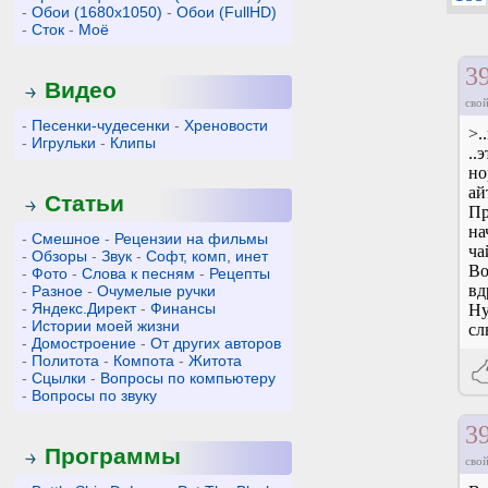
-
Обои (1680x1050)
-
Обои (FullHD)
-
Сток
-
Моё
3
Видео
свой
-
Песенки-чудесенки
-
Хреновости
>.
-
Игрульки
-
Клипы
..
но
ай
Статьи
Пр
на
-
Смешное
-
Рецензии на фильмы
ча
-
Обзоры
-
Звук
-
Софт, комп, инет
Во
-
Фото
-
Слова к песням
-
Рецепты
вд
-
Разное
-
Очумелые ручки
-
Яндекс.Директ
-
Финансы
Ну
-
Истории моей жизни
сл
-
Домостроение
-
От других авторов
-
Политота
-
Компота
-
Житота
-
Сцылки
-
Вопросы по компьютеру
-
Вопросы по звуку
3
Программы
свой