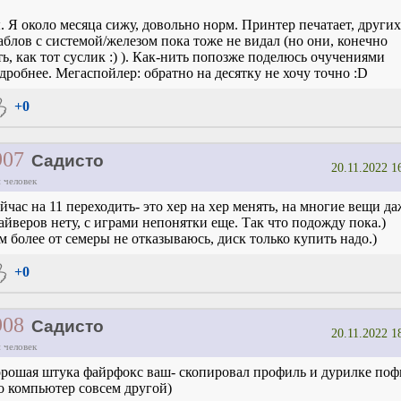
. Я около месяца сижу, довольно норм. Принтер печатает, других
аблов c системой/железом пока тоже не видал (но они, конечно
ть, как тот суслик :) ). Как-нить попозже поделюсь очучениями
дробнее. Мегаспойлер: обратно на десятку не хочу точно :D
+0
907
Садисто
20.11.2022 1
 человек
йчас на 11 переходить- это хер на хер менять, на многие вещи да
айверов нету, с играми непонятки еще. Так что подожду пока.)
м более от семеры не отказываюсь, диск только купить надо.)
+0
908
Садисто
20.11.2022 1
 человек
рошая штука файрфокс ваш- скопировал профиль и дурилке поф
о компьютер совсем другой)