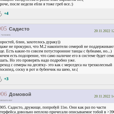
роче, после недели ебли я тоже греб все.:)
+4
905
Садисто
20.11.2022 1
 человек
оростей, блин, захотелось дураку))
даже не прокурил, что М.2 накопители семерой не поддерживаю
ще. Есть какие-то совсем потусторонние танцы с бубнами, но...)
ичем есть подозрение, что само наличие его в системе будет сем
шать. Но это проверять надо подробно уже.
реход с семеры на десятку- это как с мерседеса на трехколесный
лосипед, соску в рот и бубенчик на шею, хе.(
+3
906
Домовой
20.11.2022 1
ллепатолог
905. Садисто, дружище, попробуй 11ю. Они как раз по части
терфейса довольно неплохо причесали описываемое тобой в >39