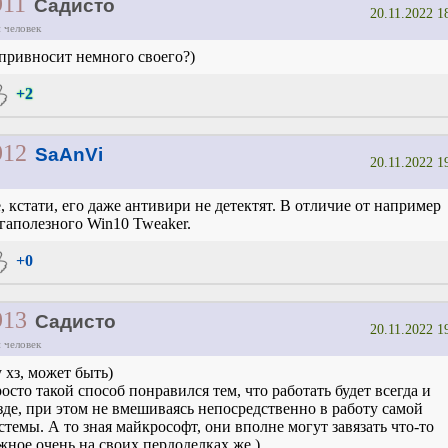
911
Садисто
20.11.2022 1
 человек
привносит немного своего?)
+2
912
SaAnVi
20.11.2022 1
, кстати, его даже антивири не детектят. В отличие от например
гаполезного Win10 Tweaker.
+0
913
Садисто
20.11.2022 1
 человек
 хз, может быть)
осто такой способ понравился тем, что работать будет всегда и
зде, при этом не вмешиваясь непосредственно в работу самой
стемы. А то зная майкрософт, они вполне могут завязать что-то
жное очень на своих пердоделках же.)