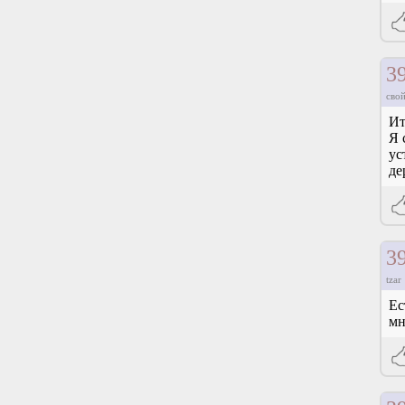
3
свой
Ит
Я 
ус
де
3
tzar
Ес
мн