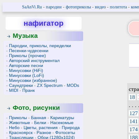
SaAnVi.Ru
-
пародии
-
фотоприколы
-
видео
-
политота
-
ком
нафигатор
Музыка
-
Пародии, приколы, переделки
-
Песенки-чудесенки
-
Приколы (прочее)
-
Авторский инструментал
-
Авторские песни
-
Минусовки (HiFi)
-
Минусовки (LoFi)
-
Минусовки (избранное)
-
Саундтреки
-
ZX Spectrum
-
MODs
стр
-
MIDI
-
Пранк
18
. . . 
Фото, рисунки
127
-
Приколы
-
Банная
-
Карикатуры
141
-
Животные
-
Белки
-
Насекомые
-
Небо
-
Цветы, растения
-
Природа
174
-
Красноярск
-
Разное
-
Фотосеты
188
-
Трансляции
-
Обои (1280x1024)