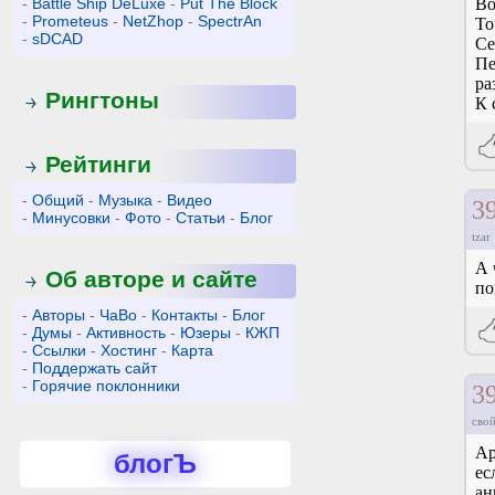
-
Battle Ship DeLuxe
-
Put The Block
Во
-
Prometeus
-
NetZhop
-
SpectrAn
То
-
sDCAD
Се
Пе
ра
Рингтоны
К 
Рейтинги
-
Общий
-
Музыка
-
Видео
3
-
Минусовки
-
Фото
-
Статьи
-
Блог
tzar
А 
Об авторе и сайте
по
-
Авторы
-
ЧаВо
-
Контакты
-
Блог
-
Думы
-
Активность
-
Юзеры
-
КЖП
-
Ссылки
-
Хостинг
-
Карта
-
Поддержать сайт
-
Горячие поклонники
3
свой
Ap
блогЪ
ес
ан