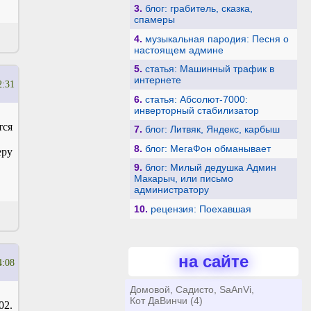
3.
блог: грабитель, сказка,
спамеры
4.
музыкальная пародия: Песня о
настоящем админе
5.
статья: Машинный трафик в
интернете
2:31
6.
статья: Абсолют-7000:
инверторный стабилизатор
тся
7.
блог: Литвяк, Яндекс, карбыш
8.
блог: МегаФон обманывает
еру
9.
блог: Милый дедушка Админ
Макарыч, или письмо
администратору
10.
рецензия: Поехавшая
на сайте
4:08
Домовой, Садисто, SaAnVi,
Кот ДаВинчи (4)
02.