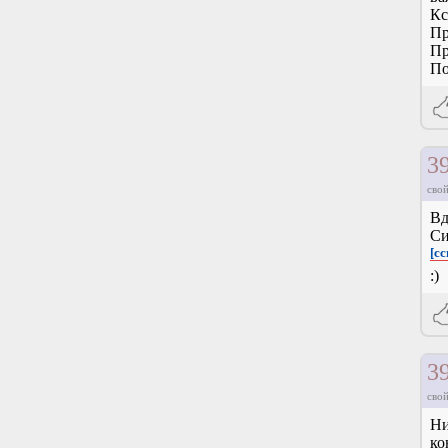
Кс
Пр
Пр
По
3
свой
Вд
Си
[с
:)
3
свой
Ни
ко