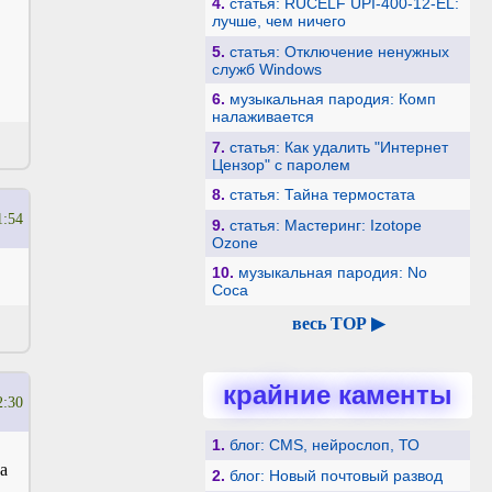
4.
статья: RUCELF UPI-400-12-EL:
лучше, чем ничего
5.
статья: Отключение ненужных
служб Windows
6.
музыкальная пародия: Комп
налаживается
7.
статья: Как удалить "Интернет
Цензор" с паролем
8.
статья: Тайна термостата
1:54
9.
статья: Мастеринг: Izotope
Ozone
10.
музыкальная пародия: No
Coca
весь TOP ▶
крайние каменты
2:30
1.
блог: CMS, нейрослоп, ТО
а
2.
блог: Новый почтовый развод