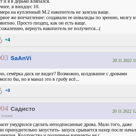
т и я в дерьмо вляпался.
чнее, в виндоус 10.
мера на купленный М.2 накопитель не залезла ваще.
рвое же впечатление: создавали ее инвалиды по зрению, мозгу и
звитию. Просто пиздец, как он есть ваще.
сожалению, вернуть накопитель не получится...(
+4
903
SaAnVi
20.11.2022 1
чо, семёрка диск не видит? Возможно, колдование с дровами
могло бы, но я манал это в гробу всё...
+0
904
Садисто
20.11.2022 1
 человек
acer умудрился сделать неподписанные дрова. Мало того, даже
ли принудительно запустить- запуск срывается нахер после начал
имации. Колдунства и различные варианты не.(