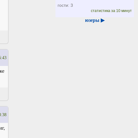
гости: 3
статистика за 10 минут
юзеры ▶
6:43
же
8:38
иг,