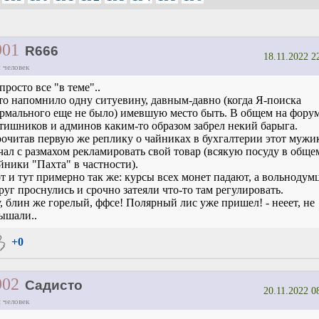
901
R666
18.11.2022 2
 человек
.просто все "в теме"..
это напомнило одну ситуевину, давным-давно (когда Я-поиска
рмального еще не было) имевшую место быть. В общем на фору
тишников и админов каким-то образом забрел некий барыга.
очитав первую же реплику о чайниках в бухгалтерии этот мужи
чал с размахом рекламировать свой товар (всякую посуду в обще
йники "Пахта" в частности).
т и тут примерно так же: курсы всех монет падают, а вольнодум
руг проснулись и срочно затеяли что-то там регулировать.
, блин же горелый, ффсе! Полярный лис уже пришел! - нееет, не
ышали..
+0
902
Садисто
20.11.2022 0
 человек