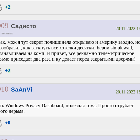
+2
909
Садисто
20.11.2022 1
 человек
ак, мож я тут секрет полишинеля открываю и америку заодно, но
сообразил, как заткнуть все хотелки десятки. Берем simplewall,
танавливаем на комп- и привет, все рекламно-телеметрическое
рьмо приседает два раза и ку делает перед закрытыми дверями)
+2
910
SaAnVi
20.11.2022 1
ть Windows Privacy Dashboard, полезная тема. Просто отрубает
ого дерьма.
+0