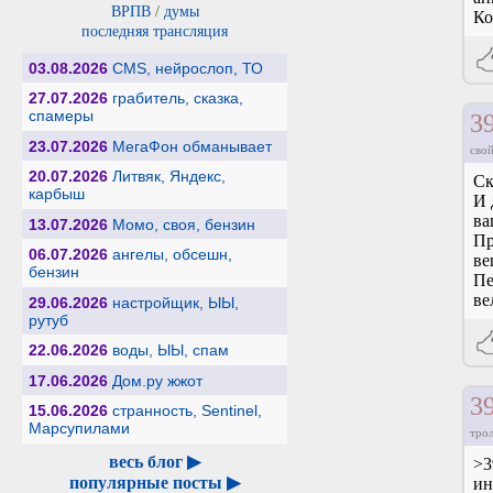
ВРПВ
/
думы
Ко
последняя трансляция
03.08.2026
CMS, нейрослоп, ТО
27.07.2026
грабитель, сказка,
спамеры
3
23.07.2026
МегаФон обманывает
свой
20.07.2026
Литвяк, Яндекс,
Ск
карбыш
И 
ва
13.07.2026
Момо, своя, бензин
Пр
06.07.2026
ангелы, обсешн,
ве
бензин
Пе
ве
29.06.2026
настройщик, ЫЫ,
рутуб
22.06.2026
воды, ЫЫ, спам
17.06.2026
Дом.ру жжот
3
15.06.2026
странность, Sentinel,
Марсупилами
тро
весь блог ▶
>3
популярные посты ▶
ин