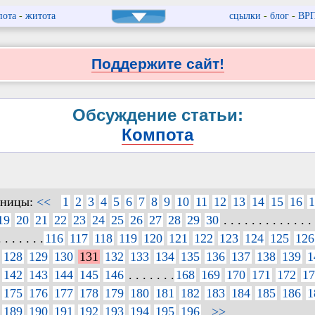
пота
-
житота
сцылки
-
блог
-
ВР
Поддержите сайт!
Обсуждение статьи:
Компота
аницы:
<<
1
2
3
4
5
6
7
8
9
10
11
12
13
14
15
16
1
19
20
21
22
23
24
25
26
27
28
29
30
. . . . . . . . . . . . . 
. . . . . . .
116
117
118
119
120
121
122
123
124
125
126
128
129
130
131
132
133
134
135
136
137
138
139
1
142
143
144
145
146
. . . . . . .
168
169
170
171
172
17
175
176
177
178
179
180
181
182
183
184
185
186
1
189
190
191
192
193
194
195
196
>>