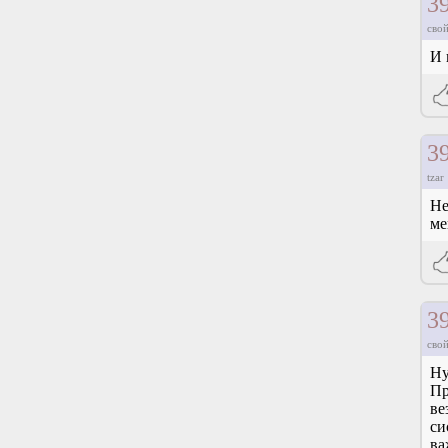
3
свой
И 
3
tzar
Не
ме
3
свой
Ну
Пр
ве
си
ва