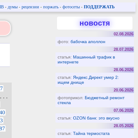
ПВ
-
думы
-
рецензии
-
поржать
-
фотосеты
-
ПОДДЕРЖАТЬ
новостя
02.08.2026
фото:
бабочка аполлон
28.07.2026
статья:
Машинный трафик в
интернете
28.06.2026
статья:
Яндекс.Директ умер 2:
ищем днище
7
20.06.2026
. . .
фотоприкол:
Бюджетный ремонт
стекла
07.06.2026
40
статья:
OZON банк: это вкусно
3
28.05.2026
87
статья:
Тайна термостата