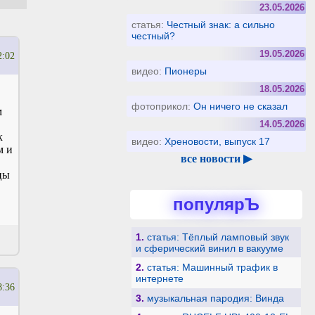
23.05.2026
статья:
Честный знак: а сильно
честный?
19.05.2026
2:02
видео:
Пионеры
18.05.2026
фотоприкол:
Он ничего не сказал
м
14.05.2026
к
видео:
Хреновости, выпуск 17
м и
все новости ▶
цы
популярЪ
1.
статья: Тёплый ламповый звук
и сферический винил в вакууме
2.
статья: Машинный трафик в
интернете
8:36
3.
музыкальная пародия: Винда