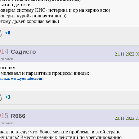
тати о детекте:
оверил систему КИС- истерика и ор на херню всю)
оверил курой- полная тишина)
тому др.веб хорошая вещь.)
+0
914
Садисто
21.11.2022 0
 человек
огонку:
мплевалл и паразитные процессы винды:
сылка, www.youtube.com]
+3
915
R666
23.11.2022 2
 человек
как не въеду: что, более мелкие проблемы в этой стране
нчились? Вместо реальных действий по урегулированию