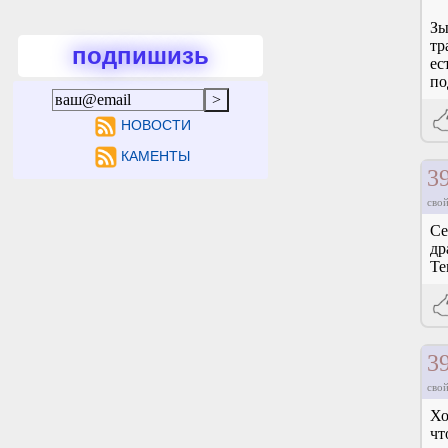
Зы
тр
подпишизь
ес
по
НОВОСТИ
КАМЕНТЫ
3
свой
Се
др
Те
3
свой
Хо
чт