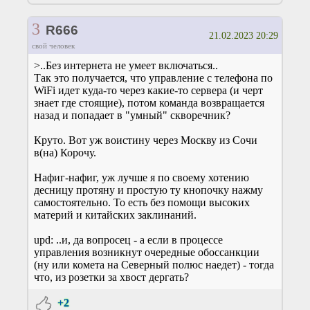
3
R666
21.02.2023 20:29
свой человек
>..Без интернета не умеет включаться..
Так это получается, что управление с телефона по
WiFi идет куда-то через какие-то сервера (и черт
знает где стоящие), потом команда возвращается
назад и попадает в "умный" скворечник?
Круто. Вот уж воистину через Москву из Сочи
в(на) Корочу.
Нафиг-нафиг, уж лучше я по своему хотению
десницу протяну и простую ту кнопочку нажму
самостоятельно. То есть без помощи высоких
материй и китайских заклинаний.
upd: ..и, да вопросец - а если в процессе
управления возникнут очередные обоссанкции
(ну или комета на Северный полюс наедет) - тогда
что, из розетки за хвост дергать?
+2