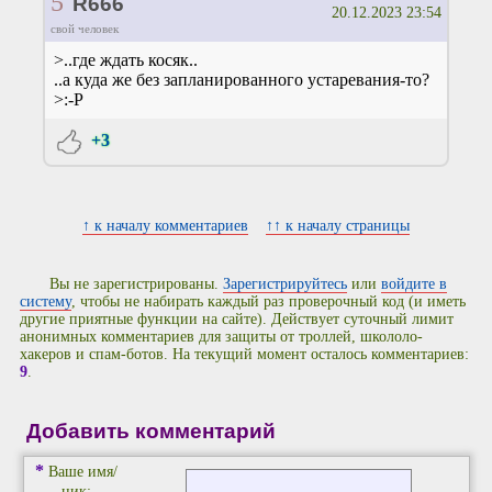
5
R666
20.12.2023 23:54
свой человек
>..где ждать косяк..
..а куда же без запланированного устаревания-то?
>:-P
+3
↑ к началу комментариев
↑↑ к началу страницы
Вы не зарегистрированы.
Зарегистрируйтесь
или
войдите в
систему
, чтобы не набирать каждый раз проверочный код (и иметь
другие приятные функции на сайте). Действует суточный лимит
анонимных комментариев для защиты от троллей, школоло-
хакеров и спам-ботов. На текущий момент осталось комментариев:
9
.
Добавить комментарий
*
Ваше имя/
ник: