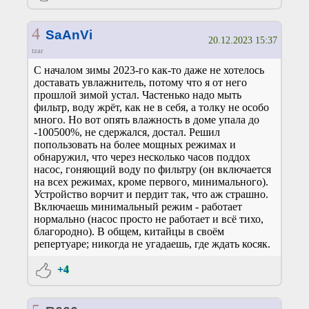
4
SaAnVi
20.12.2023 15:37
tzar
С началом зимы 2023-го как-то даже не хотелось
доставать увлажнитель, потому что я от него
прошлой зимой устал. Частенько надо мыть
фильтр, воду жрёт, как не в себя, а толку не особо
много. Но вот опять влажность в доме упала до
-100500%, не сдержался, достал. Решил
попользовать на более мощных режимах и
обнаружил, что через несколько часов поддох
насос, гоняющий воду по фильтру (он включается
на всех режимах, кроме первого, минимального).
Устройство ворчит и пердит так, что аж страшно.
Включаешь минимальный режим - работает
нормально (насос просто не работает и всё тихо,
благородно). В общем, китайцы в своём
репертуаре; никогда не угадаешь, где ждать косяк.
+4