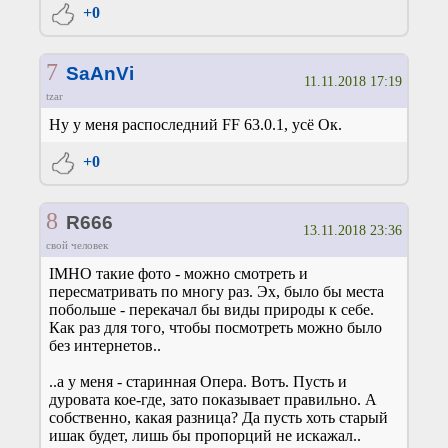
+0
7
SaAnVi
11.11.2018 17:19
tzar
Ну у меня распоследний FF 63.0.1, усё Ок.
+0
8
R666
13.11.2018 23:36
свой человек
IMHO такие фото - можно смотреть и
пересматривать по многу раз. Эх, было бы места
побольше - перекачал бы виды природы к себе.
Как раз для того, чтобы посмотреть можно было
без интернетов..
..а у меня - старинная Опера. Вотъ. Пусть и
дуровата кое-где, зато показывает правильно. А
собственно, какая разница? Да пусть хоть старый
ишак будет, лишь бы пропорций не искажал..