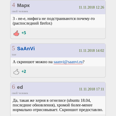
4
Марк
11.11.2018 12:26
свой человек
3 - не-е, нифига не подстраиваются почему-то
(распоследний firefox)
+5
5
SaAnVi
11.11.2018 14:02
tzar
А скриншот можно на
saanvi@saanvi.ru
?
+2
6
ed
11.11.2018 17:11
свой человек
Да, такая же херня в огнелисе (ubuntu 18.04,
последние обновления), хромой более-менее
нормально отрисовывает. Скриншот предоставлю.