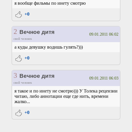
я вообще фильмы по инету смотрю
+0
2
Вечное дитя
09.01.2011 06:02
свой человек
а куды девушку водишь гулять?)))
+0
3
Вечное дитя
09.01.2011 06:03
свой человек
я такое и по инету не смотрю))) У Толека рецензии
читаю, либо аннотации еще где нить, времени
жалко...
+0