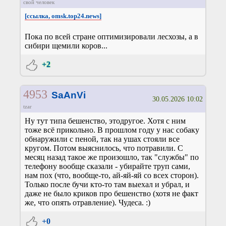
свой человек
[ссылка, omsk.top24.news]
Пока по всей стране оптимизировали лесхозы, а в
сибири щемили коров...
+2
4953
SaAnVi
30.05.2026 10:02
tzar
Ну тут типа бешенство, этодругое. Хотя с ним
тоже всё прикольно. В прошлом году у нас собаку
обнаружили с пеной, так на ушах стояли все
кругом. Потом выяснилось, что потравили. С
месяц назад такое же произошло, так "службы" по
телефону вообще сказали - убирайте труп сами,
нам пох (что, вообще-то, ай-яй-яй со всех сторон).
Только после бучи кто-то там выехал и убрал, и
даже не было криков про бешенство (хотя не факт
же, что опять отравление). Чудеса. :)
+0