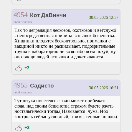
4954
Кот ДаВинчи
30.05.2026 12:57
свой человек
Так-то деградация лесхозов, охотхозов и ветслужб
- непосредственная причина вспышек бешенства.
Хищники плодятся бесконтрольно, приманки с
вакциной никто не раскидывает, подозрительные
трупы в лабораторию не возят ибо всем похуй, ну
оно так до людей вспышки и докатываются...
+2
4955
Садисто
30.05.2026 16:21
свой человек
Тут штука повеселее с азии может прибежать
сюда, над своим бешенства страхом будете ржать
ностальгически тогда.( Называется- чума. Ибо
контроль сейчас условный, а зимы теплые пошли.(
+2