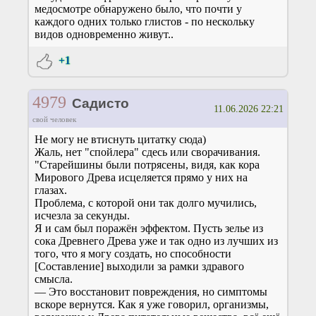
медосмотре обнаружено было, что почти у
каждого одних только глистов - по нескольку
видов одновременно живут..
+1
4979
Садисто
11.06.2026 22:21
свой человек
Не могу не втиснуть цитатку сюда)
Жаль, нет "спойлера" сдесь или сворачивания.
"Старейшины были потрясены, видя, как кора
Мирового Древа исцеляется прямо у них на
глазах.
Проблема, с которой они так долго мучились,
исчезла за секунды.
Я и сам был поражён эффектом. Пусть зелье из
сока Древнего Древа уже и так одно из лучших из
того, что я могу создать, но способности
[Составление] выходили за рамки здравого
смысла.
— Это восстановит повреждения, но симптомы
вскоре вернутся. Как я уже говорил, организмы,