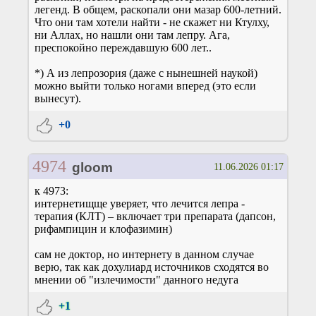
легенд. В общем, раскопали они мазар 600-летний.
Что они там хотели найти - не скажет ни Ктулху,
ни Аллах, но нашли они там лепру. Ага,
преспокойно переждавшую 600 лет..
*) А из лепрозория (даже с нынешней наукой)
можно выйти только ногами вперед (это если
вынесут).
+0
4974
gloom
11.06.2026 01:17
к 4973:
интернетищще уверяет, что лечится лепра -
терапия (КЛТ) – включает три препарата (дапсон,
рифампицин и клофазимин)
сам не доктор, но интернету в данном случае
верю, так как дохулиард источников сходятся во
мнении об "излечимости" данного недуга
+1