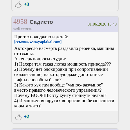
+3
4958
Садисто
01.06.2026 15:49
свой человек
Про технолоджию и детей:
[ссылка, www.yaplakal.com]
Автокресло насмерть раздавило ребенка, машины
отозваны.
А теперь вопросы студии:
1) Нахера там такая лютая мощность привода???
2) Почему нет блокировки при сопротивлении
складыванию, на которую даже допотопные
лифты способны были?
3) Какого хуя там вообще "умное- разумное"
вместо прямого человеческого управления?
Почему ВООБЩЕ эту хуиту стопнуть нельзя?
4) И множество других вопросов по безопасности
корыта того.(
+2