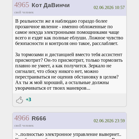
4965
Кот ДаВинчи
02.06.2026 10:57
свой человек
В реальности же я наблюдаю гораздо более
прозаичное явление - именно обложенные по
самое некуда электронными помощниками чаще
всего и ездят как полные еблуши. Ложное чувство
безопасности и контроля оно такое, расслабляет.
За тормозами и дистанцией вместо тебя ассистент
присмотрит? Он-то присмотрит, только тормозить
плавно не умеет, а как получится. Зеркало не
сигналит, что сбоку никого нет, можно
перестраиваться не оценив обстановку в целом?
Ах ты ж мой хороший, а остальные должны
уворачиваться от твоих маневров...
+3
4966
R666
02.06.2026 23:59
свой человек
>..полностью электронное управление вывернет..