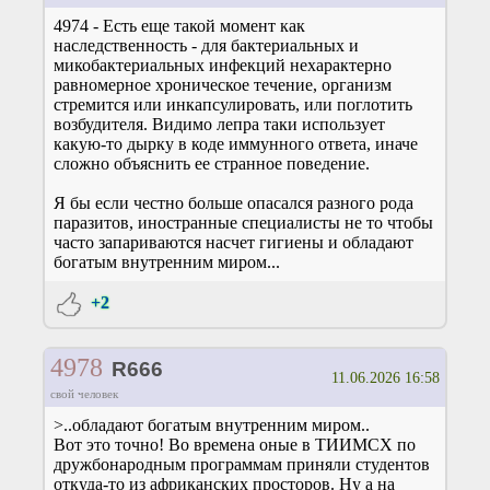
4974 - Есть еще такой момент как
наследственность - для бактериальных и
микобактериальных инфекций нехарактерно
равномерное хроническое течение, организм
стремится или инкапсулировать, или поглотить
возбудителя. Видимо лепра таки использует
какую-то дырку в коде иммунного ответа, иначе
сложно объяснить ее странное поведение.
Я бы если честно больше опасался разного рода
паразитов, иностранные специалисты не то чтобы
часто запариваются насчет гигиены и обладают
богатым внутренним миром...
+2
4978
R666
11.06.2026 16:58
свой человек
>..обладают богатым внутренним миром..
Вот это точно! Во времена оные в ТИИМСХ по
дружбонародным программам приняли студентов
откуда-то из африканских просторов. Ну а на