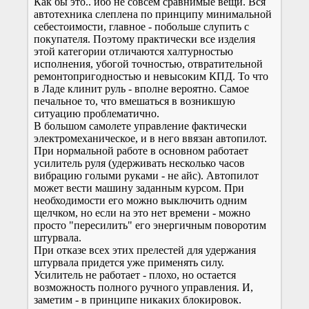
Как бы это.. ибо не совсем сравнимые вещи. Вся
автотехника слеплена по принципу минимальной
себестоимости, главное - побольше слупить с
покупателя. Поэтому практически все изделия
этой категории отличаются халтурностью
исполнения, убогой точностью, отвратительной
ремонтопригодностью и невысоким КПД. То что
в Ладе клинит руль - вполне вероятно. Самое
печальное то, что вмешаться в возникшую
ситуацию проблематично.
В большом самолете управление фактически
электромеханическое, и в него ввязан автопилот.
При нормальной работе в основном работает
усилитель руля (удерживать несколько часов
вибрацию голыми руками - не айс). Автопилот
может вести машину заданным курсом. При
необходимости его можно выключить одним
щелчком, но если на это нет времени - можно
просто "пересилить" его энергичным поворотим
штурвала.
При отказе всех этих прелестей для удержания
штурвала придется уже применять силу.
Усилитель не работает - плохо, но остается
возможность полного ручного управления. И,
заметим - в принципе никаких блокировок.