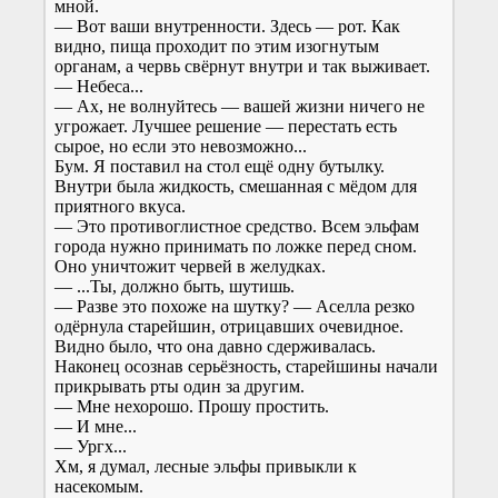
мной.
— Вот ваши внутренности. Здесь — рот. Как
видно, пища проходит по этим изогнутым
органам, а червь свёрнут внутри и так выживает.
— Небеса...
— Ах, не волнуйтесь — вашей жизни ничего не
угрожает. Лучшее решение — перестать есть
сырое, но если это невозможно...
Бум. Я поставил на стол ещё одну бутылку.
Внутри была жидкость, смешанная с мёдом для
приятного вкуса.
— Это противоглистное средство. Всем эльфам
города нужно принимать по ложке перед сном.
Оно уничтожит червей в желудках.
— ...Ты, должно быть, шутишь.
— Разве это похоже на шутку? — Аселла резко
одёрнула старейшин, отрицавших очевидное.
Видно было, что она давно сдерживалась.
Наконец осознав серьёзность, старейшины начали
прикрывать рты один за другим.
— Мне нехорошо. Прошу простить.
— И мне...
— Ургх...
Хм, я думал, лесные эльфы привыкли к
насекомым.