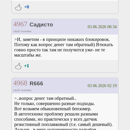
+0
4967
Садисто
03.06.2026 00:34
свой человек
>И, заметим - в принципе никаких блокировок.
Потому как вопрос денег там обратный) Втюхать
говно просто так там не получится уже- не те
масштабы же.
+1
4968
R666
03.06.2026 02:19
свой человек
>..вопрос денег там обратный..
Не только, совершенно разные подходы.
Вот возьмем обыкновенный бензомер.
В автотехнике проблему решали разными
способами, но практически у всех датчик
резистивный поплавковый (т.е. самый дешевый).
Дальше - в меру испорченности разрабов.