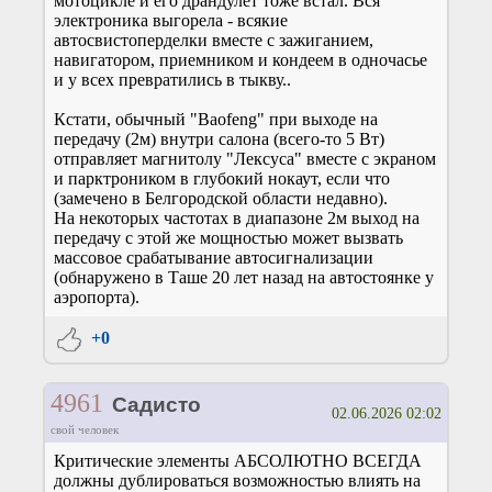
мотоцикле и его драндулет тоже встал. Вся
электроника выгорела - всякие
автосвистоперделки вместе с зажиганием,
навигатором, приемником и кондеем в одночасье
и у всех превратились в тыкву..
Кстати, обычный "Baofeng" при выходе на
передачу (2м) внутри салона (всего-то 5 Вт)
отправляет магнитолу "Лексуса" вместе с экраном
и парктроником в глубокий нокаут, если что
(замечено в Белгородской области недавно).
На некоторых частотах в диапазоне 2м выход на
передачу с этой же мощностью может вызвать
массовое срабатывание автосигнализации
(обнаружено в Таше 20 лет назад на автостоянке у
аэропорта).
+0
4961
Садисто
02.06.2026 02:02
свой человек
Критические элементы АБСОЛЮТНО ВСЕГДА
должны дублироваться возможностью влиять на