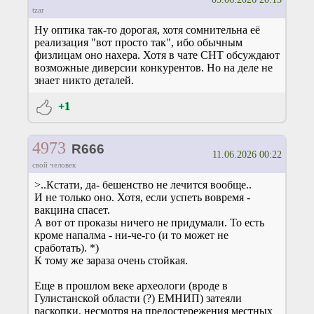
tzar
Ну оптика так-то дорогая, хотя сомнительна её
реализация "вот просто так", ибо обычным
физлицам оно нахера. Хотя в чате СНТ обсуждают
возможные диверсии конкурентов. Но на деле не
знает никто деталей.
+1
4973
R666
11.06.2026 00:22
свой человек
>..Кстати, да- бешенство не лечится вообще..
И не только оно. Хотя, если успеть вовремя -
вакцина спасет.
А вот от проказы ничего не придумали. То есть
кроме напалма - ни-че-го (и то может не
сработать). *)
К тому же зараза очень стойкая.
Еще в прошлом веке археологи (вроде в
Гулистанской области (?) ЕМНИП) затеяли
раскопки, несмотря на предостережения местных