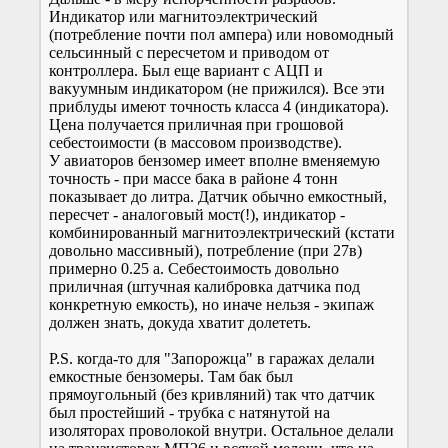
Индикатор или магнитоэлектрический
(потребление почти пол ампера) или новомодный
сельсинный с пересчетом и приводом от
контроллера. Был еще вариант с АЦП и
вакуумным индикатором (не прижился). Все эти
приблуды имеют точность класса 4 (индикатора).
Цена получается приличная при грошовой
себестоимости (в массовом производстве).
У авиаторов бензомер имеет вполне вменяемую
точность - при массе бака в районе 4 тонн
показывает до литра. Датчик обычно емкостный,
пересчет - аналоговый мост(!), индикатор -
комбинированный магнитоэлектрический (кстати
довольно массивный), потребление (при 27в)
примерно 0.25 а. Себестоимость довольно
приличная (штучная калибровка датчика под
конкретную емкость), но иначе нельзя - экипаж
должен знать, докуда хватит долететь.
P.S. когда-то для "Запорожца" в гаражах делали
емкостные бензомеры. Там бак был
прямоугольный (без кривляний) так что датчик
был простейший - трубка с натянутой на
изоляторах проволокой внутри. Остальное делали