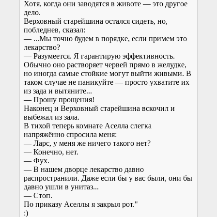
Хотя, когда они заводятся в животе — это другое
дело.
Верховный старейшина остался сидеть, но,
побледнев, сказал:
— ...Мы точно будем в порядке, если примем это
лекарство?
— Разумеется. Я гарантирую эффективность.
Обычно оно растворяет червей прямо в желудке,
но иногда самые стойкие могут выйти живыми. В
таком случае не паникуйте — просто ухватите их
из зада и вытяните...
— Прошу прощения!
Наконец и Верховный старейшина вскочил и
выбежал из зала.
В тихой теперь комнате Аселла слегка
напряжённо спросила меня:
— Ларс, у меня же ничего такого нет?
— Конечно, нет.
— Фух.
— В нашем дворце лекарство давно
распространили. Даже если бы у вас были, они бы
давно ушли в унитаз...
— Стоп.
По приказу Аселлы я закрыл рот."
:)