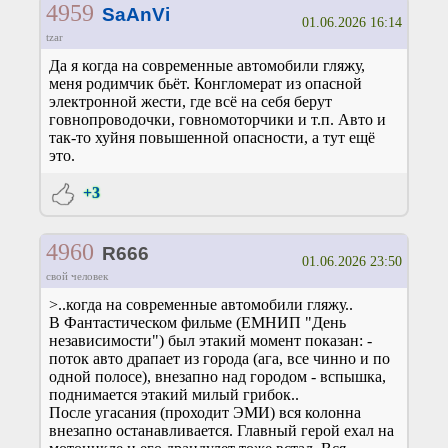
4959
SaAnVi
01.06.2026 16:14
tzar
Да я когда на современные автомобили гляжу,
меня родимчик бьёт. Конгломерат из опасной
электронной жести, где всё на себя берут
говнопроводочки, говномоторчики и т.п. Авто и
так-то хуйня повышенной опасности, а тут ещё
это.
+3
4960
R666
01.06.2026 23:50
свой человек
>..когда на современные автомобили гляжу..
В Фантастическом фильме (ЕМНИП "День
независимости") был этакий момент показан: -
поток авто драпает из города (ага, все чинно и по
одной полосе), внезапно над городом - вспышка,
поднимается этакий милый грибок..
После угасания (проходит ЭМИ) вся колонна
внезапно останавливается. Главный герой ехал на