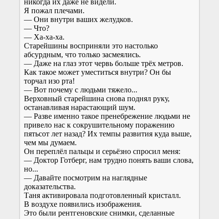
никогда их даже не видели.
Я пожал плечами.
— Они внутри ваших желудков.
— Что?
— Ха-ха-ха.
Старейшины восприняли это настолько
абсурдным, что только засмеялись.
— Даже на глаз этот червь больше трёх метров.
Как такое может уместиться внутри? Он бы
торчал изо рта!
— Вот почему с людьми тяжело...
Верховный старейшина снова поднял руку,
останавливая нарастающий шум.
— Разве именно такое пренебрежение людьми не
привело нас к сокрушительному поражению
пятьсот лет назад? Их темпы развития куда выше,
чем мы думаем.
Он переплёл пальцы и серьёзно спросил меня:
— Доктор Готберг, нам трудно понять ваши слова,
но...
— Давайте посмотрим на наглядные
доказательства.
Таня активировала подготовленный кристалл.
В воздухе появились изображения.
Это были рентгеновские снимки, сделанные