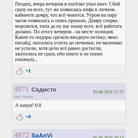
Пиздец, вчера вечером в посёлке упал инет. Сбой
сразу на всех, тут же появилась инфа в личном
кабинете домру, что всё чинится. Утром на пару
часов появилось и опять пропало. Домру сперва
морозился, типа да ну вас нахер всех, всё работать
должно. По итогу вечером - на месте полиция.
Какие-то пидоры срезали вводную оптику; явно
инсайд, пытались успеть до починки, но маленько
не успели, хотя цели всё равно достигли,
хватились не сразу, ибо никто и не понял
поначалу...
+1
4971
Садисто
05.06.2026 17:37
свой человек
А нахуя? 0.0
+0
4972
SaAnVi
05.06.2026 20:13