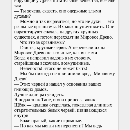
ворующие у Древа питательные вещества, всё ещё
там.
— Ты хочешь сказать, оно одержимо злыми
духами?
— Можно и так выразиться, но это не духи — это
реальные организмы. Их можно уничтожить. Они
паразитируют сначала на других крупных
существах, а потом переходят на Мировое Древо.
— Что это за организмы?
— Глисты, круглые черви. А перенесли их на
Мировое Древо не кто иные, как вы сами.
Когда я направил ладонь в их сторону,
старейшины вскочили, возмущённые.
— Нелепость! Этого не может быть!
— Мы бы никогда не причинили вреда Мировому
Древу!
— Этих червей я нашёл у основания ваших
гниющих домов.
Лучше один раз увидеть.
Я подал знак Тане, и она принесла ящик.
Щёлк — крышка открылась, показывая длинных
отвратительных белых червей, извивающихся
внутри.
— Боже правый, какие огромные.
— Но как мы могли их перенести? Мы ведь