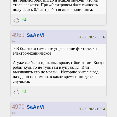
на транзисторах МП26 и всякой мелочи, что на
столе валяется. При 40 литровом баке точность
получалась 0.1 литра без всякого напилинга.
+1
4969
SaAnVi
03.06.2026 05:56
tzar
> В большом самолете управление фактически
электромеханическое
А уже же были приколы, вроде, с боингами. Когда
робат куда-то не туда там науправлял. Или
выключить его не могли... Историю читал с год
назад, но не помню, в какое время инцидент
случился.
+1
4970
SaAnVi
05.06.2026 16:54
tzar