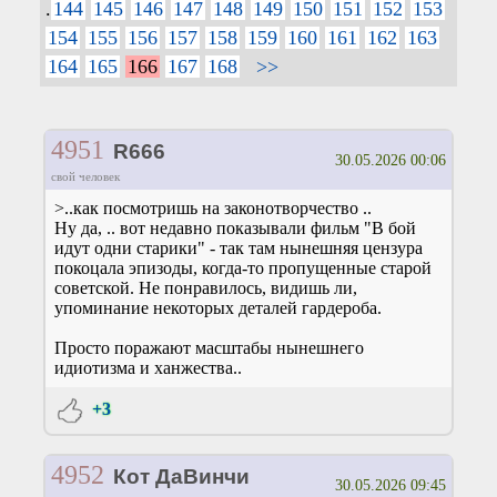
.
144
145
146
147
148
149
150
151
152
153
154
155
156
157
158
159
160
161
162
163
164
165
166
167
168
>>
4951
R666
30.05.2026 00:06
свой человек
>..как посмотришь на законотворчество ..
Ну да, .. вот недавно показывали фильм "В бой
идут одни старики" - так там нынешняя цензура
покоцала эпизоды, когда-то пропущенные старой
советской. Не понравилось, видишь ли,
упоминание некоторых деталей гардероба.
Просто поражают масштабы нынешнего
идиотизма и ханжества..
+3
4952
Кот ДаВинчи
30.05.2026 09:45