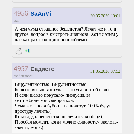
4956
SaAnVi
30.05.2026 19:01
tzar
А чем чума страшнее бешенства? Лечат же и то и
другое, вопрос в быстроте диагноза. Хотя с этим у
нас как раз традиционно проблемы...
+1
4957
Садисто
31.05.2026 07:52
свой человек
Вирулентностью. Вирулентностью.
Бешенство такая штука... Покусали чтоб надо.
И если шавло покусало- пиздуешь за
антирабической сывороткой.
Чума же... пока бубоны не полезут, 100% будут
простуду лечить.(
Кстати, да- бешенство не лечится вообще.(
Проебал момент, когда можно сыворотку вколоть-
значит, жопа.(