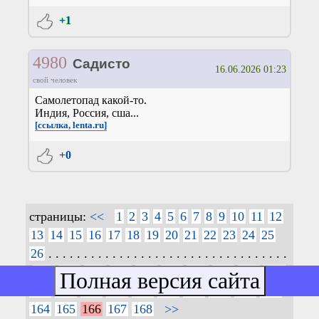
+1
4980
Садисто
16.06.2026 01:23
свой человек
Самолетопад какой-то.
Индия, Россия, сша...
[ссылка, lenta.ru]
+0
страницы:
<<
1
2
3
4
5
6
7
8
9
10
11
12
13
14
15
16
17
18
19
20
21
22
23
24
25
26
. . . . . . . . . . . . . . . . . . . . . . . . . . . . . . . . . .
.
144
145
146
147
148
149
150
151
152
153
154
155
156
157
158
159
160
161
162
163
164
165
166
167
168
>>